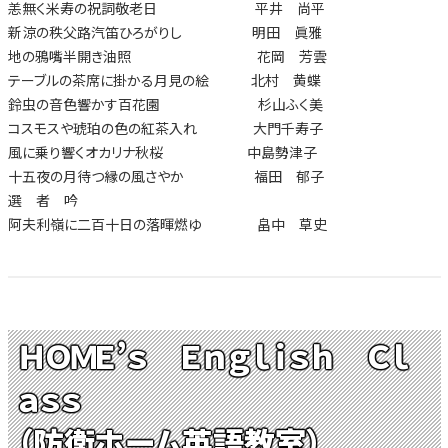
恙無く米寿の祝詞敬老日 平井 尚平
新涼の秩父路汽笛ひろがりし 明田 眞雅
地の鴉嘴半開き油照 花岡 芳雲
テーブルの茶席に掛かる月見の絵 北村 黄蝶
鈴虫の音色響かす百花園 杉山ふく美
コスモスや琥珀の色の紅茶入れ 大門千寿子
風に乗り響くオカリナ秋桜 中島勢津子
十五夜の月待つ縁の風さやか 福田 郁子
選 者 吟
阿夫利嶺に二百十日の落暉燃ゆ 畠中 草史
ＨＯＭＥ’ｓ Ｅｎｇｌｉｓｈ Ｃｌ
ａｓｓ
（防衛ホーム英語教室）