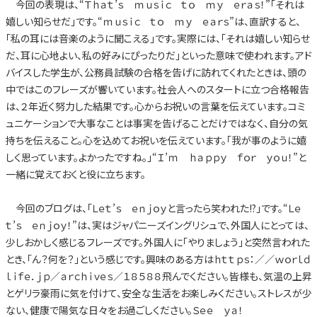
今回の表現は、“Ｔｈａｔ’ｓ ｍｕｓｉｃ ｔｏ ｍｙ ｅｒａｓ！”「それは
嬉しい知らせだ」です。“ｍｕｓｉｃ ｔｏ ｍｙ ｅａｒｓ”は、直訳すると、
「私の耳には音楽のように聞こえる」です。実際には、「それは嬉しい知らせ
だ、耳に心地よい、私の好みにぴったりだ」といった意味で使われます。アド
バイスした学生が、公務員試験の合格を告げに訪れてくれたときは、頭の
中ではこのフレーズが響いています。社会人へのスタートに立つ合格報告
は、２年近く努力した結果です。心からお祝いの言葉を伝えています。コミ
ュニケーションで大事なことは事実を告げることだけではなく、自分の気
持ちを伝えること。心を込めてお祝いを伝えています。「我が事のように嬉
しく思っています。よかったですね。」“Ｉ’ｍ ｈａｐｐｙ ｆｏｒ ｙｏｕ！”と
一緒に覚えておくと役に立ちます。
今回のブログは、「Ｌｅｔ’ｓ ｅｎｊｏｙと言ったら笑われた!?」です。“Ｌｅ
ｔ’ｓ ｅｎｊｏｙ！”は、実はジャパニーズイングリシュで、外国人にとっては、
少しおかしく感じるフレーズです。外国人に「やりましょう」と突然言われた
とき、「ん？何を？」という感じです。興味のある方はｈｔｔｐｓ：／／ｗｏｒｌｄ
ｌｉｆｅ．ｊｐ／ａｒｃｈｉｖｅｓ／１８５８８飛んでください。皆様も、気温の上昇
とゲリラ豪雨に気を付けて、安全な生活をお楽しみください。ストレスが少
ない、健康で陽気な日々をお過ごしください。Ｓｅｅ ｙａ！