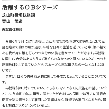
活躍するＯＢシリーズ
芝山町役場総務課
栗山 武道
再就職体験談
令和６年３月に定年退職し、芝山町役場の総務課で防災担当として勤
務を始めて約９カ月が過ぎ、平穏な日々の生活を送っている中、筆不精で
ある我が身に鞭を打ちつつ自分の体験を書かせていただきます。再就職
に関して、自分はあまりうまく進められなかったと思っているため、自分を
反面教師として見ていただき、スムーズな再就職活動の一助となれば幸
いです。
まずは、自分の再就職活動に関して失敗だと思っていることについてで
す。
再就職前は、特にやりたいこともなく、なんとなく防災監を希望していた
ところ、芝山町の防災担当の話をいただきました。同町では過去に退職自
衛官を防災担当として雇用した実績はなく、新規での雇用となるため、緊
張と期待が入り混じっていました。