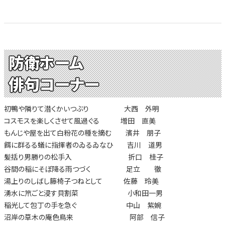
防衛ホーム
俳句コーナー
初鴨や隣りて潜くかいつぶり 大西 外明
コスモスを楽しくさせて風過ぐる 増田 直美
もんじや屋を出て白粉花の種を摘む 濱井 朋子
餌に群るる蟻に指揮者のゐるゐなひ 吉川 道男
髪括り男勝りの松手入 折口 桂子
谷間の稲にそぼ降る雨つづく 足立 徹
湯上りのしばし籐椅子つねとして 佐藤 玲美
湧水に笊ごと浸す貝割菜 小和田一男
稲光して包丁の手を急ぐ 中山 紫婉
沼岸の草木の庵色鳥来 阿部 信子