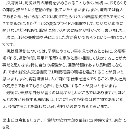
採用後は、防災以外の業務を求められることも多く、当初は、おそらくそ
の都度、嫌だという感情が顔に出ていたと思います。また、職場では新人
であるため、分からないことは教えてもらうという謙虚な気持ちで聞くべ
きであるのに、５０代半ばの変なプライドが邪魔をして、なかなか素直に
聞けない状況もあり、職場に溶け込むのに時間が掛かってしまいました。
次に、自分の失敗談を基にこうした方が良いであろうという一案につい
てです。
再就職活動については、早期にやりたい事を見つけるとともに、必要事
項（年収、通勤時間、雇用年限等）を家族と良く相談して決定することが大
事だと思います。特に自分の経験から、通勤時間はあまり長時間になら
ず、できれば公共交通機関で１時間程度の職場を選択することが良いと
思います。また、再就職後は、人が嫌がる仕事を進んでやること、新入社員
の気持ちで教えてもらう心掛けを大切にすることが良いと思います。
最後に、未熟な自分が言うのは恥ずかしいところではありますが、ほと
んどの方が経験する再就職は、どこに行っても後悔は付き物であると考
え、後悔することを厭わない思い切りが必要であると思います。
栗山氏は令和６年３月、千葉地方協力本部を最後に３陸佐で定年退官。５
６歳