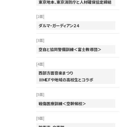
東京地本、東京消防庁と人材確保協定締結
2014年
2013年
[2面]
2012年
ダルマ・ガーディアン２４
2011年
[3面]
2010年
空自と協同警備訓練＜富士教導団＞
2009年
2008年
[4面]
2007年
西部方面音楽まつり
ⅢＭＥＦや地域の高校生とコラボ
2006年
2005年
[5面]
2004年
戦傷医療訓練＜空幹候校＞
2003年
[9面]
2002年