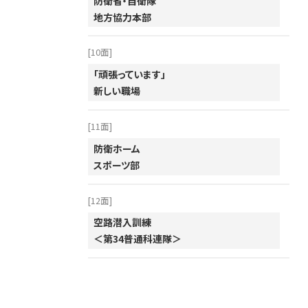
防衛省・自衛隊
2001年
地方協力本部
[10面]
「頑張っています」
新しい職場
[11面]
防衛ホーム
スポーツ部
[12面]
空路潜入訓練
＜第34普通科連隊＞