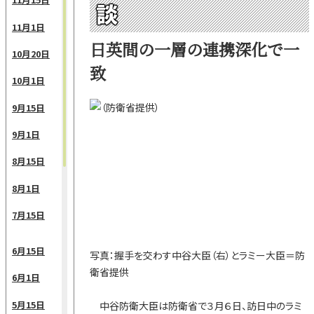
談
11月1日
日英間の一層の連携深化で一
10月20日
致
10月1日
9月15日
9月1日
8月15日
8月1日
7月15日
6月15日
写真：握手を交わす中谷大臣（右）とラミー大臣＝防
衛省提供
6月1日
5月15日
中谷防衛大臣は防衛省で３月６日、訪日中のラミ