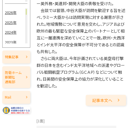
ー英外務・英連邦・開発大臣の表敬を受けた。
5月1日
会談では冒頭、中谷大臣が訪問を歓迎する旨を述
2026年
べ、ラミー大臣からは訪問実現に対する謝意が示さ
4月15日
2025年
れた。地域情勢について意見を交わし、アジアおよび
4月1日
欧州の最も緊密な安全保障上のパートナーとして相
2024年
互に一層連携を深めていくことで一致。欧州・大西洋
3月15日
2023年
とインド太平洋の安全保障が不可分であるとの認識
3月1日
も共有した。
2022年
特集記事
さらに両大臣は、今年計画されている英空母打撃
2月15日
2021年
群の日本を含むインド太平洋地域への派遣やグロー
2020年
バル戦闘航空プログラム（ＧＣＡＰ）などについて触
防衛ホーム
2月1日
新聞社
れ、日英間の安全保障上の協力が深化していること
2019年
通販部
1月15日
を歓迎した。
2018年
1月1日
Mail
記事本文へ
2017年
2016年
[1面]
2015年