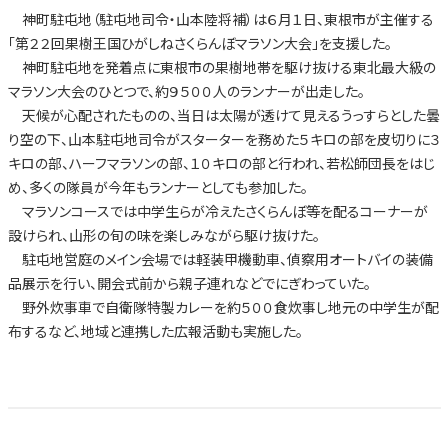
神町駐屯地（駐屯地司令・山本陸将補）は６月１日、東根市が主催する
「第２２回果樹王国ひがしねさくらんぼマラソン大会」を支援した。
神町駐屯地を発着点に東根市の果樹地帯を駆け抜ける東北最大級の
マラソン大会のひとつで、約９５００人のランナーが出走した。
天候が心配されたものの、当日は太陽が透けて見えるうっすらとした曇
り空の下、山本駐屯地司令がスターターを務めた５キロの部を皮切りに３
キロの部、ハーフマラソンの部、１０キロの部と行われ、若松師団長をはじ
め、多くの隊員が今年もランナーとしても参加した。
マラソンコースでは中学生らが冷えたさくらんぼ等を配るコーナーが
設けられ、山形の旬の味を楽しみながら駆け抜けた。
駐屯地営庭のメイン会場では軽装甲機動車、偵察用オートバイの装備
品展示を行い、開会式前から親子連れなどでにぎわっていた。
野外炊事車で自衛隊特製カレーを約５００食炊事し地元の中学生が配
布するなど、地域と連携した広報活動も実施した。