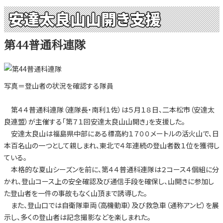
安達太良山山開き支援
第44普通科連隊
写真＝登山者の状況を確認する隊員
第４４普通科連隊（連隊長・南利１佐）は５月１８日、二本松市（安達太
良連盟）が主催する「第７１回安達太良山山開き」を支援した。
安達太良山は福島県中部にある標高約１７００メートルの活火山で、日
本百名山の一つとして親しまれ、東北で４年連続の登山者数１位を獲得し
ている。
本格的な夏山シーズンを前に、第４４普通科連隊は２コース４個組に分
かれ、登山コース上の安全確認及び通信手段を確保し、山開きに参加し
た登山者を一件の事故もなく山頂まで誘導した。
また、登山口では自衛隊車両（高機動車）及び救急車（通称アンビ）を展
示し、多くの登山者は記念撮影などを楽しまれた。