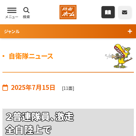
メニュー
検索
ジャンル
自衛隊ニュース
2025年7月15日
[11面]
２普連隊員、激走
全自陸上で