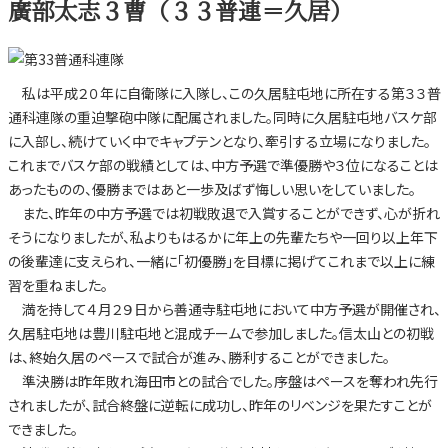
廣部太志３曹（３３普連＝久居）
私は平成２０年に自衛隊に入隊し、この久居駐屯地に所在する第３３普
通科連隊の重迫撃砲中隊に配属されました。同時に久居駐屯地バスケ部
に入部し、続けていく中でキャプテンとなり、牽引する立場になりました。
これまでバスケ部の戦績としては、中方予選で準優勝や３位になることは
あったものの、優勝まではあと一歩及ばず悔しい思いをしていました。
また、昨年の中方予選では初戦敗退で入賞することができず、心が折れ
そうになりましたが、私よりもはるかに年上の先輩たちや一回り以上年下
の後輩達に支えられ、一緒に「初優勝」を目標に掲げてこれまで以上に練
習を重ねました。
満を持して４月２９日から善通寺駐屯地において中方予選が開催され、
久居駐屯地は豊川駐屯地と混成チームで参加しました。信太山との初戦
は、終始久居のペースで試合が進み、勝利することができました。
準決勝は昨年敗れ海田市との試合でした。序盤はペースを奪われ先行
されましたが、試合終盤に逆転に成功し、昨年のリベンジを果たすことが
できました。