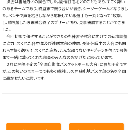
決勝は善通寺との試合でした。開催駐屯地とのこともあり、すごく勢い
のあるチームであり、終盤まで競り合いが続き、シーソーゲームとなりまし
た。ベンチで声を枯らしながら応援している選手も一丸となって〝攻撃〟
し、勝ち越したまま試合終了のブザーが鳴り、見事優勝することができま
した。
今回初めて優勝することができたのも練習や試合に向けての勤務調整
に協力してくれた各中隊及び連隊本部の仲間、長期休暇中の大会にも関
わらず快く送り出してくれた家族、こんな頼りないキャプテンを信じて最後
まで一緒に戦ってくれた部員のみんなのおかげだと思っています。
２月に開催予定の「全国自衛隊バスケットボール大会」に参加予定です
が、この勢いのまま一つでも多く勝利し、久居駐屯地バスケ部の名を全国
に轟かせたいと思います。