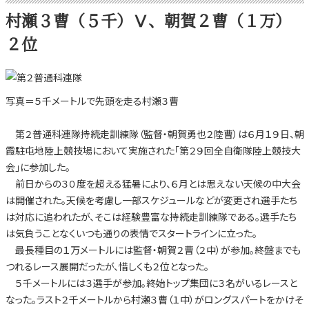
村瀬３曹（５千）Ⅴ、朝賀２曹（１万）
２位
写真＝５千メートルで先頭を走る村瀬３曹
第２普通科連隊持続走訓練隊（監督・朝賀勇也２陸曹）は６月１９日、朝
霞駐屯地陸上競技場において実施された「第２９回全自衛隊陸上競技大
会」に参加した。
前日からの３０度を超える猛暑により、６月とは思えない天候の中大会
は開催された。天候を考慮し一部スケジュールなどが変更され選手たち
は対応に追われたが、そこは経験豊富な持続走訓練隊である。選手たち
は気負うことなくいつも通りの表情でスタートラインに立った。
最長種目の１万メートルには監督・朝賀２曹（２中）が参加。終盤までも
つれるレース展開だったが、惜しくも２位となった。
５千メートルには３選手が参加。終始トップ集団に３名がいるレースと
なった。ラスト２千メートルから村瀬３曹（１中）がロングスパートをかけそ