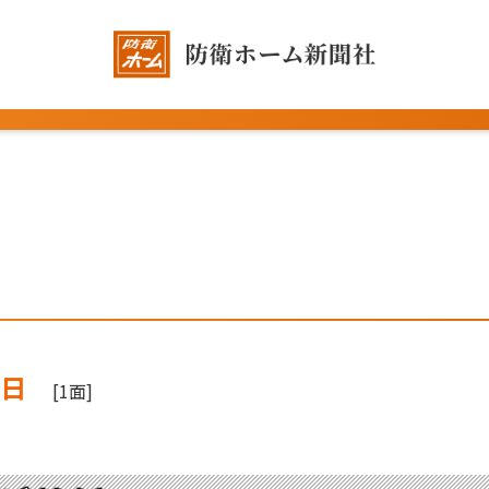
0日
[1面]