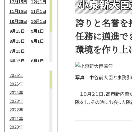
小泉新大臣
12月15日
12月1日
11月15日
11月1日
誇りと名誉を
10月20日
10月1日
9月15日
9月1日
任務に邁進で
8月15日
8月1日
環境を作り上
7月15日
6月15日
6月1日
5月15日
5月1日
2026年
写真＝中谷前大臣と事務引
4月15日
4月1日
2025年
3月15日
3月1日
2024年
１０月２１日、高市新内閣が
2月15日
2月1日
2023年
隊をし、その時に出会った隊
2022年
1月15日
1月1日
2021年
2020年