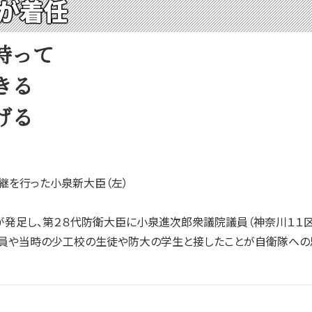
が着任
持って
きる
げる
継を行った小泉新大臣（左）
発足し、第２８代防衛大臣に小泉進次郎衆議院議員（神奈川１１区
員や当時の少工校の生徒や防大の学生と接したことが自衛隊への思