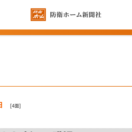
日
[4面]