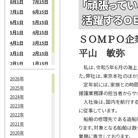
「頑張って
8月1日
7月15日
7月1日
6月15日
活躍するＯ
6月1日
5月15日
5月1日
4月15日
ＳＯＭＰＯ企
4月1日
3月15日
平山 敏弥
3月1日
2月15日
2月1日
1月15日
私は、令和５年６月の海上
1月1日
た。弊社は、東京本社のほか
2026年
定年前には、家族との時間を
2025年
援護業務課の担当者からサポ
2024年
入社後は、国内を航行する
2023年
に従事しています。
2022年
船舶の修理先である造船所
2021年
ります。対象となる船舶は数
2020年
業務に専念しております。