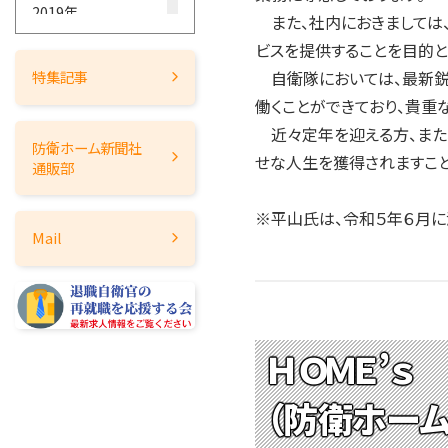
2019年
また、社内におきましては、
2018年
ビスを提供することを目的と
2017年
自衛隊においては、最新鋭
特集記事
2016年
働くことができており、貴重
2015年
近々定年を迎える方、また
防衛ホーム
新聞社
2014年
せな人生を獲得されますこと
通販部
2013年
※平山氏は、令和５年６月
2012年
Mail
2011年
2010年
2009年
2008年
ＨＯＭＥ’ｓ 
2007年
2006年
（防衛ホー
2005年