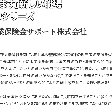
います」新しい職場
Ｂシリーズ
業保険金サポート株式会社
自衛隊退職を前に、海上幕僚監部援護業務課の担当者の支援を受
主要都市４カ所に事業所を配置し、国内外の貨物・運送業などに係
大切にしたいとの思いから自宅近傍で働くこと、また、長い海上勤
ートを受け、自分の思いがかなう会社であることを知ることができ
船舶が、他物との衝突などにより海難事故を起こした際、修理を行
は全国津々浦々にあるため、移動に長時間を要することが多く、依
十トンから１万トンを超えるものまでさまざまで、非常に変化に富む