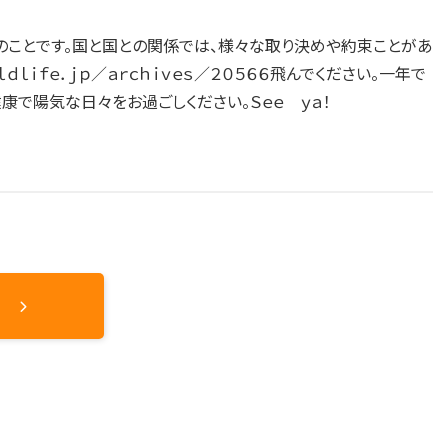
のことです。国と国との関係では、様々な取り決めや約束ことがあ
ｌｉｆｅ．ｊｐ／ａｒｃｈｉｖｅｓ／２０５６６飛んでください。一年で
康で陽気な日々をお過ごしください。Ｓｅｅ ｙａ！