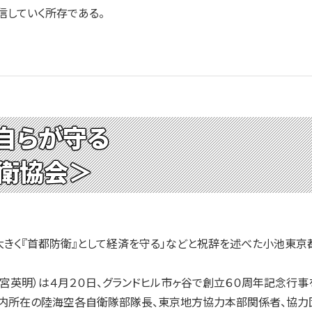
信していく所存である。
自らが守る
衛協会＞
きく『首都防衛』として経済を守る」などと祝辞を述べた小池東京
英明）は４月２０日、グランドヒル市ヶ谷で創立６０周年記念行事
都内所在の陸海空各自衛隊部隊長、東京地方協力本部関係者、協力