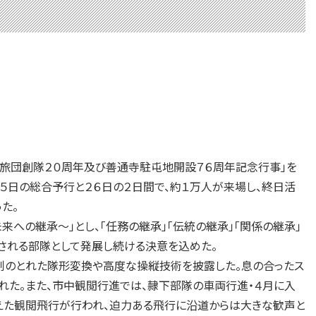
４旅団創隊２０周年及び善通寺駐屯地開設７６周年記念行事」を
５日の総合予行と２６日の２日間で、約１万人が来場し、終日活
た。
への継承～」とし、「任務の継承」「伝統の継承」「関係の継承」
される部隊として発展し続ける決意を込めた。
統制のとれた隊形変換や高度な操縦技術を披露した。息の合ったス
れた。また、市中観閲行進では、隷下部隊の車両行進・４月に入
加えた観閲飛行が行われ、迫力ある飛行に沿道からは大きな歓声と