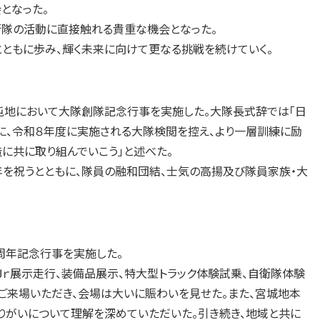
となった。
衛隊の活動に直接触れる貴重な機会となった。
ともに歩み、輝く未来に向けて更なる挑戦を続けていく。
屯地において大隊創隊記念行事を実施した。大隊長式辞では「日
に、令和８年度に実施される大隊検閲を控え、より一層訓練に励
に共に取り組んでいこう」と述べた。
を祝うとともに、隊員の融和団結、士気の高揚及び隊員家族・大
周年記念行事を実施した。
ｒ展示走行、装備品展示、特大型トラック体験試乗、自衛隊体験
ご来場いただき、会場は大いに賑わいを見せた。また、宮城地本
りがいについて理解を深めていただいた。引き続き、地域と共に