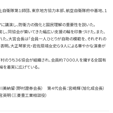
上自衛隊第１師団、東京地方協力本部、航空自衛隊府中基地、１
に講演し、防衛力の強化と国民理解の重要性を説いた。
し、同協会が築いてきた幅広い支援の輪を印象づけた。また、
た。大宮会長は「会員一人ひとりが自助の模範を、それぞれの
く表明。大正琴家元・岩佐扇靖女史ら９人による華やかな演奏が
村のうち３６協会が組織され、会員約７０００人を擁する全国有
輪を着実に広げている。
瀬川美納留（野村證券会長） 第４代会長：宮崎輝（旭化成会長）
宮英明（三菱重工業相談役）