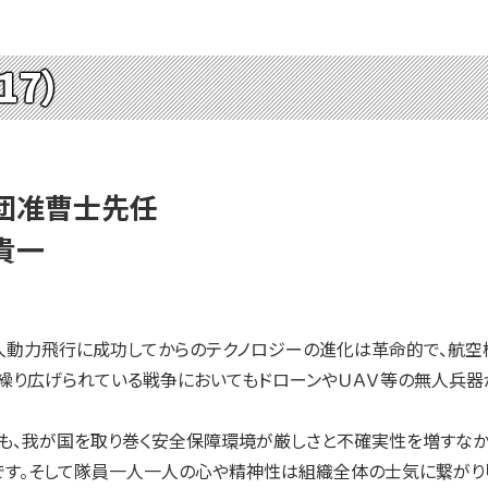
17）
団准曹士先任
貴一
動力飛行に成功してからのテクノロジーの進化は革命的で、航空
繰り広げられている戦争においてもドローンやＵＡＶ等の無人兵器
も、我が国を取り巻く安全保障環境が厳しさと不確実性を増すなか
です。そして隊員一人一人の心や精神性は組織全体の士気に繋がり