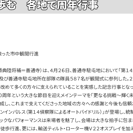
歩む 各地で周年行事
まった市中観閲行進
典陸将補＝善通寺）は、４月２６日、善通寺駐屯地において「第１
及び善通寺駐屯地所在部隊の隊員５８７名が観閲式に参列した。２
改めて多くの方々に支えられていることを実感した記念行事となっ
周年という大きな節目を迎えメインテーマを「更なる挑戦～輝く未来
成し、これまで支えてくださった地域の方々への感謝と今後も信頼
ンインパルス（第１４偵察隊によるオートバイドリル）」が登場し、
ックなパフォーマンスは来場者を魅了し、会場は大きな拍手に包ま
徒歩行進、更には、輸送ティルト・ローター機Ｖ２２オスプレイを