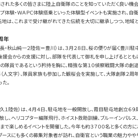
された多くの皆さまに陸上自衛隊のことを知っていただく良い機会
プ体験・ＷＡＰＣ体験搭乗といった体験型イベントも実施され、自
地は、これまで受け継がれてきた伝統を大切に継承しつつ、地域と
周年
長・秋山純一２陸佐＝豊川）は、３月２８日、桜の便りが届く豊川駐
後援会からの支援に対し、部隊を代表して御礼を申し上げるととも
の隊員であるという矜持を胸に、精強な第１０偵察戦闘大隊の創造
（人文字）、隊員家族も参加した観桜会を実施して、大隊創隊２周年
った。
１陸佐）は、４月４日、駐屯地を一般開放し、霞目駐屯地創立６９
、ヘリコプター編隊飛行、ホイスト救助訓練、ブルーインパルスＪ
まで楽しめるイベントを開催した。今年も約３７００名と多くの方に
ブースにも多くの募集対象者が訪れ、自衛官という職業の魅力やや