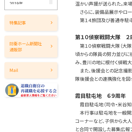
温かい声援が送られた。来場
2019年
さらに、装備品展示やロー
2018年
第１４旅団及び善通寺駐屯
2017年
特集記事
2016年
第１０偵察戦闘大隊 ２
2015年
防衛ホーム
新聞社
第１０偵察戦闘大隊（大隊
2014年
通販部
頃からの隊員の努力並びに
2013年
み、豊川の地に根付く偵戦大
2012年
また、後援会との記念撮影
Mail
2011年
隊後援会との連携強化を図
2010年
2009年
霞目駐屯地 ６９周年
2008年
霞目駐屯地（司令・米谷知久
2007年
本行事は駐屯地を一般開放し
2006年
コーナーなど、子供から大人
2005年
と合同で開設した募集広報