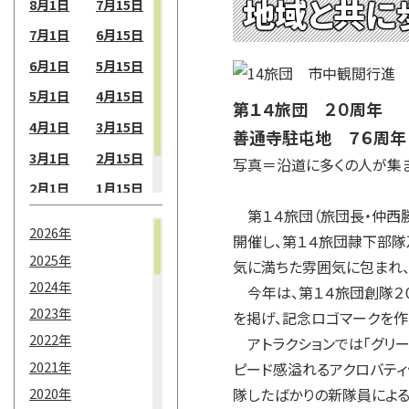
地域と共に
8月1日
7月15日
7月1日
6月15日
6月1日
5月15日
5月1日
4月15日
第１４旅団 ２０周年
4月1日
3月15日
善通寺駐屯地 ７６周年
3月1日
2月15日
写真＝沿道に多くの人が集
2月1日
1月15日
第１４旅団（旅団長・仲西勝
1月1日
2026年
開催し、第１４旅団隷下部隊
2025年
気に満ちた雰囲気に包まれ、
2024年
今年は、第１４旅団創隊２０
2023年
を掲げ、記念ロゴマークを作
2022年
アトラクションでは「グリー
2021年
ピード感溢れるアクロバティ
2020年
隊したばかりの新隊員による