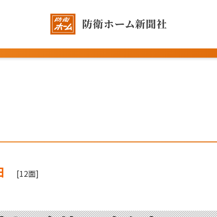
日
[12面]