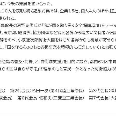
に、今後の発展を誓い合った。
０人を表彰。続く記念式典では、企業１５社、個人４人のほか、陸
贈られた。
幕僚長の河野克俊氏が「我が国を取り巻く安全保障環境」をテーマ
、東京都、経済界、協力団体など官民各界から幅広い関係者が出席
辞をのべ、小泉進次郎防衛大臣をはじめ各界からも祝意が寄せられ
、『国を守る心』のもと各種事業を積極的に推進していく」と力強
意識の普及・高揚」と「自衛隊支援」を目的に設立。都内６２区市町
自らの国は自らが守る」の理念のもと官民一体となった防衛協力の
長） 第２代会長：杉田一次（第４代陸上幕僚長） 第３代会長：
成会長） 第６代会長：佃和夫（三菱重工業会長） 第７代会長：大