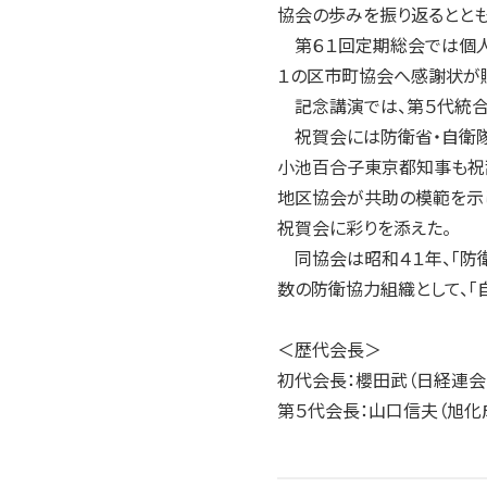
協会の歩みを振り返るととも
第６１回定期総会では個人１
１の区市町協会へ感謝状が
記念講演では、第５代統合
祝賀会には防衛省・自衛隊
小池百合子東京都知事も祝
地区協会が共助の模範を示し
祝賀会に彩りを添えた。
同協会は昭和４１年、「防衛
数の防衛協力組織として、「
＜歴代会長＞
初代会長：櫻田武（日経連会
第５代会長：山口信夫（旭化