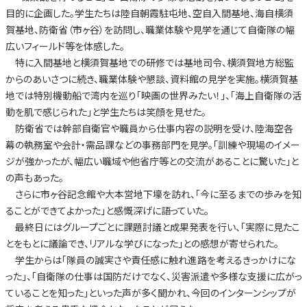
目的に企画した。学生たちは陸自朝霞駐屯地、空自入間基地、海自横須
賀基地、防衛省（市ヶ谷）を訪問し、職業体験や見学を通じて自衛隊の幅
広いフィールド等を体感した。
特に入間基地と横須賀基地での研修では基地司令、横須賀地方総監
からのあいさつに続き、職業体験や懇談、資料館の見学を実施。横須賀基
地では特別機動船で湾内を巡り「映画の世界みたい！」、「海上自衛隊の活
動を肌で感じられた」と学生たちは笑顔を見せた。
防衛省では幹部自衛官や職員から仕事内容の説明を受け、陸海空各
幕の執務室や会計・需品課などの事務部門を見学。「訓練や現場のイメー
ジが強かったが、幅広い職域や他省庁等との交流があることに驚いた」と
の声もあった。
さらに市ヶ谷記念館や大本営地下壕を訪れ、「今に至るまでの歩みを知
ることができてよかった」と感慨深げに語っていた。
最終日にはグループごとに課題討議と成果発表を行い、「実際に見たこ
とをもとに議論でき、リアルな学びになった」との感想が寄せられた。
学生からは「隊員の誠実さや責任感に触れ進路を考えるきっかけにな
った」、「自衛隊の仕事は国防だけでなく、災害派遣や多様な支援に広がっ
ていることを知った」といった声が多く聞かれ、今回のインターンシップが