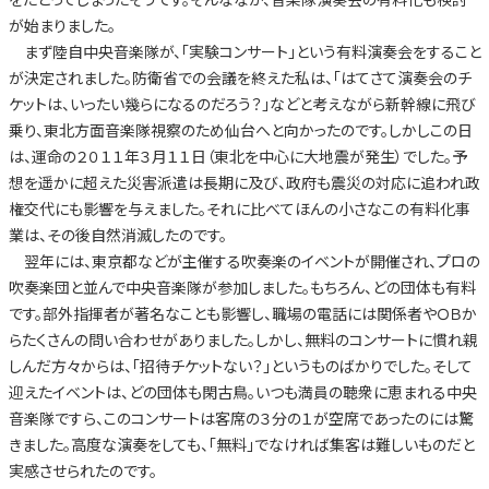
が始まりました。
まず陸自中央音楽隊が、「実験コンサート」という有料演奏会をすること
が決定されました。防衛省での会議を終えた私は、「はてさて演奏会のチ
ケットは、いったい幾らになるのだろう？」などと考えながら新幹線に飛び
乗り、東北方面音楽隊視察のため仙台へと向かったのです。しかしこの日
は、運命の２０１１年３月１１日（東北を中心に大地震が発生）でした。予
想を遥かに超えた災害派遣は長期に及び、政府も震災の対応に追われ政
権交代にも影響を与えました。それに比べてほんの小さなこの有料化事
業は、その後自然消滅したのです。
翌年には、東京都などが主催する吹奏楽のイベントが開催され、プロの
吹奏楽団と並んで中央音楽隊が参加しました。もちろん、どの団体も有料
です。部外指揮者が著名なことも影響し、職場の電話には関係者やＯＢか
らたくさんの問い合わせがありました。しかし、無料のコンサートに慣れ親
しんだ方々からは、「招待チケットない？」というものばかりでした。そして
迎えたイベントは、どの団体も閑古鳥。いつも満員の聴衆に恵まれる中央
音楽隊ですら、このコンサートは客席の３分の１が空席であったのには驚
きました。高度な演奏をしても、「無料」でなければ集客は難しいものだと
実感させられたのです。