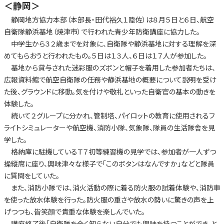
＜静岡＞
静岡地方協力本部（本部長・田代裕久１陸佐）は８月５日と６日、航空
自衛隊静浜基地（焼津市）で行われた青少年防衛講座に協力した。
中学生から３２歳までを対象に、自衛隊や静浜基地に対する理解を深
めてもらおうと行われたもの。５日は１３人、６日は１７人が参加した。
基地から貸与された迷彩服のズボンと帽子を着用した参加者たちは、
広報資料館で航空自衛隊の任務や静浜基地の概要について説明を受け
た後、グラウンドに移動。気を付けや敬礼といった自衛官の基本の動きを
体験した。
続いて２グループに分かれ、管制塔、パイロットの教育に使用されるフ
ライトシミュレーターや航空機、消防小隊、気象隊、隊員の生活隊舎を見
学した。
格納庫に駐機しているＴ７初等練習機の見学では、参加者が一人ずつ
操縦席に座り、興味津々な様子で「このボタンはなんですか」などと隊員
に質問をしていた。
また、消防小隊では、消火活動の際に着る防火服の試着体験や、消防車
を使った放水体験を行った。防火服の重さや放水の勢いに驚きの声を上
げつつも、皆笑顔で貴重な体験を楽しんでいた。
講座終了後「自衛隊を全く知らない自分でも興味を持つことができ、と