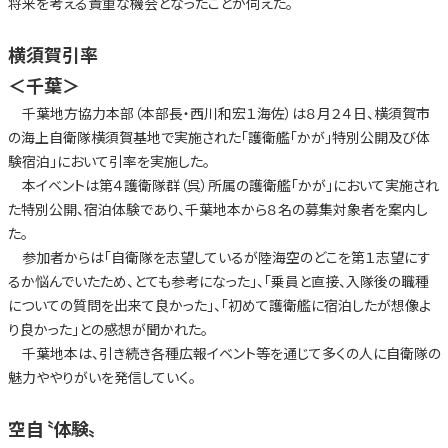
将来を考える貴重な機会となったことが伺えた。
横須賀引率
＜千葉＞
千葉地方協力本部（本部長・西川和宏１海佐）は８月２４日、横須賀市
の海上自衛隊横須賀基地で実施された「護衛艦「かが」特別公開及び体
験宿泊」において引率を実施した。
本イベントは第４護衛隊群（呉）所属の護衛艦「かが」において実施され
た特別公開、宿泊体験であり、千葉地本から８名の募集対象者を案内し
た。
参加者からは「自衛隊を志望しているが陸海空のどこを第１志望にす
るか悩んでいたため、とても参考になった」、「乗員と直接、入隊後の職種
についての質問を出来て良かった」、「初めて護衛艦に宿泊したが想像よ
り良かった」との感想が聞かれた。
千葉地本は、引き続き各種広報イベント等を通じて多くの人に自衛隊の
魅力ややりがいを発信していく。
空自〝体験〟