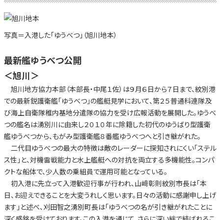
写真＝入港した「ゆうべつ」（旭川地本）
最新艦ゆうべつ公開
＜旭川＞
旭川地方協力本部（本部長・中尾１佐）は９月６日から７日まで、紋別港
での最新鋭護衛艦「ゆうべつ」の艦艇見学において、第２５普通科連隊及
び海上自衛隊稚内基地分遣隊の協力を受け広報活動を展開した。ゆうべ
つの艦名は湧別川に由来し２０１０年に除籍した初代のゆうばり型護衛
艦ゆうべつから、もがみ型護衛艦８番艦ゆうべつへと引き継がれた。
二代目ゆうべつの最大の特徴は敵のレーダーに探知されにくい「ステル
ス性」と、対機雷戦能力と水上艦艇への対抗を両立する多機能性。コンパ
クトな船体で、少人数の乗組員で運用可能となっている。
初入港に先立って入港歓迎行事が行われ、山﨑彰則紋別市長は「本
日、お迎えできることを大変うれしく思います。日々の活動に感謝申し上げ
ます」と述べ、刈田智之湧別町長は「ゆうべつの名が引き継がれたことに
深く感銘を受けております。この入港を通じて、さらに深い絆で結ばれるこ