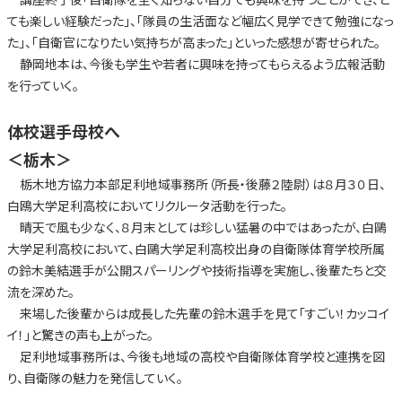
ても楽しい経験だった」、「隊員の生活面など幅広く見学できて勉強になっ
た」、「自衛官になりたい気持ちが高まった」といった感想が寄せられた。
静岡地本は、今後も学生や若者に興味を持ってもらえるよう広報活動
を行っていく。
体校選手母校へ
＜栃木＞
栃木地方協力本部足利地域事務所（所長・後藤２陸尉）は８月３０日、
白鴎大学足利高校においてリクルータ活動を行った。
晴天で風も少なく、８月末としては珍しい猛暑の中ではあったが、白鷗
大学足利高校において、白鷗大学足利高校出身の自衛隊体育学校所属
の鈴木美結選手が公開スパーリングや技術指導を実施し、後輩たちと交
流を深めた。
来場した後輩からは成長した先輩の鈴木選手を見て「すごい！カッコイ
イ！」と驚きの声も上がった。
足利地域事務所は、今後も地域の高校や自衛隊体育学校と連携を図
り、自衛隊の魅力を発信していく。