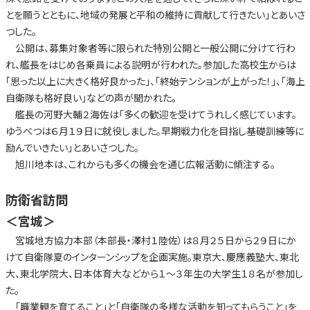
とを願うとともに、地域の発展と平和の維持に貢献して行きたい」とあいさ
つした。
公開は、募集対象者等に限られた特別公開と一般公開に分けて行わ
れ、艦長をはじめ各乗員による説明が行われた。参加した高校生からは
「思った以上に大きく格好良かった」、「終始テンションが上がった！」、「海上
自衛隊も格好良い」などの声が聞かれた。
艦長の河野大輔２海佐は「多くの歓迎を受けてうれしく感じています。
ゆうべつは６月１９日に就役しました。早期戦力化を目指し基礎訓練等に
励んでいきたい」とあいさつした。
旭川地本は、これからも多くの機会を通じ広報活動に傾注する。
防衛省訪問
＜宮城＞
宮城地方協力本部（本部長・澤村１陸佐）は８月２５日から２９日にか
けて自衛隊夏のインターンシップを企画実施。東京大、慶應義塾大、東北
大、東北学院大、日本体育大などから１～３年生の大学生１８名が参加し
た。
「職業観を育てること」と「自衛隊の多様な活動を知ってもらうこと」を