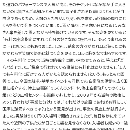
た迫力のパフォーマンスで人気が高く、そのチケットはなかなか手に入ら
ないのは皆さんご承知かと思います。電子化される以前はほとんどが自
由席であったため、大勢の人たちがより良い席を求め、武道館の周りにと
ぐろを巻いて列をつくっていました。雨が降りしきる寒い日になると、みな
さん傘を差して震えながら待ち続けているのです。そんな姿を見ていると
「有料の座席指定にすれば自分の好きな席に座れるし、ゆっくり来れるの
に…」と思うこともありました。しかし、聴衆の方々があれほど待ったにも
かかわらず笑顔で帰路に就つく姿を見ると、ほっと胸をなでおろすのです。
その有料化について当時の防衛庁に問い合わせてみると、答えは「否
（いな）」でした。「税金で行われている事業に有料化はありません」、「１人
でも有料化に反対する人がいたら認められません」という、もっともな回
答でした。全国の駐屯・基地のイベントも同様です。自衛隊の活動を広く国
民に紹介する、陸上自衛隊「りっくんランド」や、海上自衛隊「てつのくじら
館」などの広報センターも無償です。しかし、２００９年から当時の政権に
よって行われた『事業仕分け』では、「それだけの施設であれば有料にして
国庫に還元すべきでは？」という意見が出され、事業の見直しが試行され
ました。実験は５００円の入場料で開始されましたが、毎日散歩に来てい
た人や近所の子供たちが日ごとに姿を見せなくなり、入場者も減少の一途
をたどってしまったそうです。そんななか、音楽隊演奏会の有料化も検討