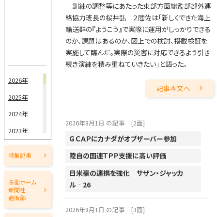
訓練の調整等にあたった東部方面総監部部外連
絡協力班長の桜井弘 ２陸佐は「新しくできた海上
輸送群の『ようこう』で実際に運用がしっかりできる
のか、課題はあるのか、図上での検討、搭載検証を
実施して臨んだ。実際の災害に対応できるよう引き
続き演練を積み重ねていきたい」と語った。
2026年
記事本文へ
2025年
2024年
2026年8月1日 の記事
[2面]
2023年
ＧＣＡＰにカナダがオブザーバー参加
2022年
陸自の国連ＴＰＰ支援に高い評価
特集記事
2021年
日米豪の連携を強化 サザン・ジャッカ
2020年
防衛ホーム
ル‐26
新聞社
2019年
通販部
2026年8月1日 の記事
[3面]
2018年