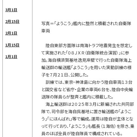
3月1日
2月15日
写真＝「ようこう」艦内に整然と積載された自衛隊
車両
2月1日
1月15日
陸自東部方面隊は南海トラフ地震発生を想定し
て実施された「０８ＪＸＲ（自衛隊統合演習）」に参
1月1日
加。海自横須賀基地逸見岸壁で行った自衛隊海上
輸送群の輸送艦「ようこう」を用いた実動訓練の様
子を７月２１日、公開した。
訓練では、東京・神津島に向かう陸自車両１３台
と国交省など省庁・企業の車両６台を、陸自中央輸
送隊の隊員らが整斉と艦内に積載した。
海上輸送群は２０２５年３月に新編された共同部
隊で、司令部を海自呉基地に置き輸送艦の「ようこ
う」「にほんばれ」等で編成。運用は陸自が主体とな
って行っており、「ようこう」も艦長（１海佐）を除き、乗
員のほぼ全員が陸自隊員で構成されている。