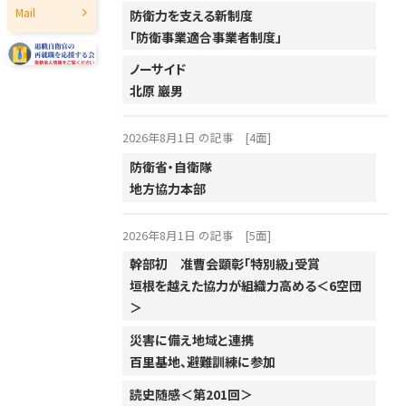
Mail
防衛力を支える新制度
2017年
「防衛事業適合事業者制度」
2016年
ノーサイド
2015年
北原 巖男
2014年
2026年8月1日 の記事
[4面]
2013年
防衛省・自衛隊
2012年
地方協力本部
2011年
2026年8月1日 の記事
[5面]
2010年
幹部初 准曹会顕彰「特別級」受賞
2009年
垣根を越えた協力が組織力高める＜6空団
＞
2008年
災害に備え地域と連携
2007年
百里基地、避難訓練に参加
2006年
読史随感＜第201回＞
2005年