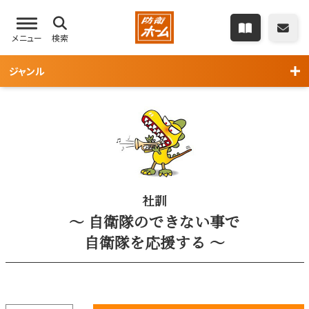
メニュー
検索
ジャンル
社訓
～ 自衛隊のできない事で
自衛隊を応援する ～