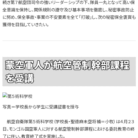
続き第７航空団司令の強いリーダーシップの下、隊員一丸となって高い保
全意識を保持し、関係規則の遵守及び基本事項を徹底し、秘密事故防止
に努め、保全事故・事案の不安要素を全て「打破」し、次の秘密保全褒賞も
獲得を目指していきたい。
蒙空軍人が航空管制幹部課程
を受講
写真＝学校長から学生に受講証書を授与
航空自衛隊第５術科学校（学校長・聖德麻未空将補＝小牧）は４月２３
日、モンゴル国空軍人に対する航空管制幹部課程における委託教育の終
了に伴い、教育終了式を実施した。