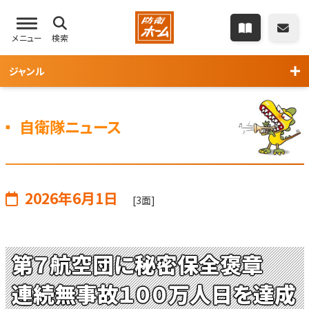
メニュー
検索
ジャンル
自衛隊ニュース
2026年6月1日
[3面]
第７航空団に秘密保全褒章
連続無事故１００万人日を達成