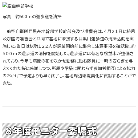
写真＝約500ｍの遊歩道を清掃
航空自衛隊目黒基地幹部学校幹部会及び准曹会は、４月２１日に統幕
及び陸海准曹会と共同で基地に隣接する目黒川遊歩道の清掃活動を実
施した。当日は総勢１２２人が課業開始前に集合し注意事項を確認後、約
５００ｍの遊歩道の清掃を開始した。遊歩道には有名な桜並木が整備さ
れており、今年も満開の花を咲かせ勤務に励む隊員に一時の安らぎを与
えてくれた桜に感謝しつつ、所属や階級に関わらず参加者相互による協力
のおかげで予定よりも早く終了し、基地周辺環境美化に貢献することがで
きた。
８年度モニター委嘱式