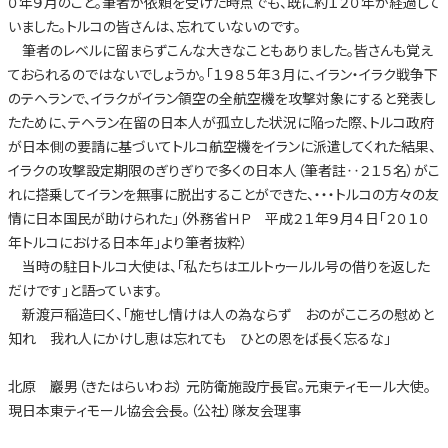
０年９月のこと。筆者が依頼を受けた時点でも、既に約１２０年が経過して
いました。トルコの皆さんは、忘れていないのです。
筆者のレベルに留まらずこんな大きなこともありました。皆さんも覚え
ておられるのではないでしょうか。「１９８５年３月に、イラン・イラク戦争下
のテヘランで、イラクがイラン領空の全航空機を攻撃対象にすると発表し
たために、テヘラン在留の日本人が孤立した状況に陥った際、トルコ政府
が日本側の要請に基づいてトルコ航空機をイランに派遣してくれた結果、
イラクの攻撃設定期限のぎりぎりで多くの日本人（筆者註‥２１５名）がこ
れに搭乗してイランを無事に脱出することができた、・・・トルコの方々の友
情に日本国民が助けられた」（外務省ＨＰ 平成２１年９月４日「２０１０
年トルコにおける日本年」より筆者抜粋）
当時の駐日トルコ大使は、「私たちはエルトゥールル号の借りを返した
だけです」と語っています。
新渡戸稲造曰く、「施せし情けは人の為ならず おのがこころの慰めと
知れ 我れ人にかけし恵は忘れても ひとの恩をば長く忘るな」
北原 巖男（きたはらいわお） 元防衛施設庁長官。元東ティモール大使。
現日本東ティモール協会会長。（公社）隊友会理事