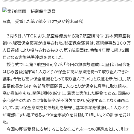
写真＝受賞した第７航空団（中央が鈴木司令）
３月５日、ＶＴＣにより、航空幕僚長から第７航空団司令（鈴木繁直空将
補）へ秘密保全褒賞が授与された。秘密保全褒賞は、連続無事故１００万
人日達成により授与されるもので、第７航空団は、令和４年度に続き２回
目となる実施基準達成を果たした。
授与式では、第７航空団司令が、「今回の無事故達成は、歴代団司令を
はじめ各級指揮官１人ひとりが保全に高い意識を持って取り組んできた
結果。今後も高い保全意識をもって取り組んでいく」と決意を新たにし、航
空幕僚長からは「各部隊所属隊員１人ひとりが保全に真摯に取り組み、
高い意識をもち、関係規則を厳守し、着実に実施した賜物である。国民の
安心安全のためには情報保全が不可欠であり、安堵することなく通過点
として、高い保全意識を持ち規則を厳守し基本事項を徹底し、１人ひとり
が職務にまい進できるよう保全事故０を目指してほしい」との訓示を受け
た。
今回の褒賞受賞に安堵することなく、これを一つの通過点として、引き