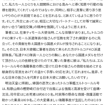
して、私たち一人ひとりを人間関係における高みへと導く知恵や行動の指
標を提供してくれているのではないか、同時に、相手に真摯に寄り添う思
いやりの心が大前提であることを忘れるな、と訴えているように思うので
す。そして、外交にあっては、相互に大切なパートナーとして対等で誠実に
向かい合う「誠信交隣」の精神を強調しているように思えます。
筆者には、在東ティモール大使当時、こんな体験がありました。トルコの
ＰＫＯ東ティモール派遣隊員の皆さんが任務を完了され帰国するのに先
立って、その貢献を称え国連から国連メダルが授与されることになりまし
た。そのとき、日本大使館に筆者を訪ねて来られた方がトルコＰＫＯ派遣
部隊長。「私達ＰＫＯ隊員一人ひとりの胸に、あなたから国連メダルを付け
て頂きたい」との依頼を受けたのです。驚いた筆者に彼は、「私たちは、エル
トゥールル号の海難事故の際に受けた日本の皆さんの救助を始めとする
献身的な官民をあげての温かく手厚い対応を決して忘れません。是非、そ
んな日本の皆さんを代表する日本大使にお願いしたいのです」
明治天皇に拝謁し、帰国の途次にあったトルコ軍艦エルトゥールル号
は、和歌山県の樫野崎灯台付近で台風による強風と高波を受けて座礁・
沈没。司令官はじめ死者は約６００名。村民等の懸命な救援・救護活動で
助かった乗員は６９名。この大変痛ましい海難事故が生起したのは１８９