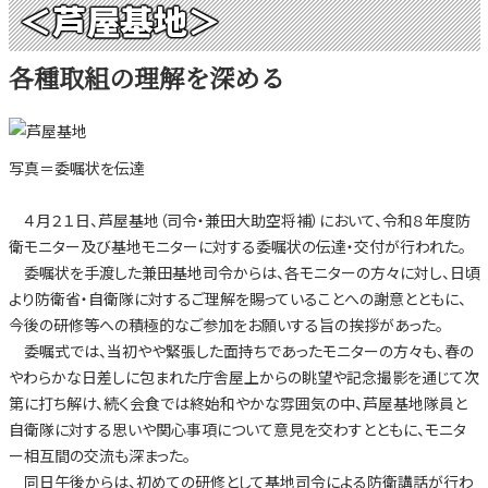
＜芦屋基地＞
各種取組の理解を深める
写真＝委嘱状を伝達
４月２１日、芦屋基地（司令・兼田大助空将補）において、令和８年度防
衛モニター及び基地モニターに対する委嘱状の伝達・交付が行われた。
委嘱状を手渡した兼田基地司令からは、各モニターの方々に対し、日頃
より防衛省・自衛隊に対するご理解を賜っていることへの謝意とともに、
今後の研修等への積極的なご参加をお願いする旨の挨拶があった。
委嘱式では、当初やや緊張した面持ちであったモニターの方々も、春の
やわらかな日差しに包まれた庁舎屋上からの眺望や記念撮影を通じて次
第に打ち解け、続く会食では終始和やかな雰囲気の中、芦屋基地隊員と
自衛隊に対する思いや関心事項について意見を交わすとともに、モニタ
ー相互間の交流も深まった。
同日午後からは、初めての研修として基地司令による防衛講話が行わ