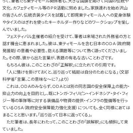
って、筆者たち東ティモール関係者も、大きな国旗を掲げて同国の伝統や
文化、カフェティモール等のＰＲ活動に努めました。家族連れを始め沢山
の皆さんが、伝統衣装タイスを試着して即席東ティモール人への変身体験
やタイスのはぎれを使ったキーホルダー作りなどのワークショップを愉し
んでいました。
フェスティバル主催者の紹介を受けて、筆者は来場された外務省の方と
話す機会に恵まれました。彼は、東ティモールを含む日本のＯＤＡ（政府開
発援助）の意義や必要性、抱える課題等について熱く語ってくださいまし
た。その際、彼から出た言葉が、表題の有名な古いことわざです。
もちろん彼は、このことわざの「正解釈」に立たれての引用です。
「人に情けを掛けておくと、巡り巡って結局は自分のためになる」（文部
科学省「言葉、この意味な～に？」より）
これは、ＯＤＡのみならず、ＯＤＡとは別の同志国の安全保障上の能力・
抑止力の向上を目的とし、既にトンガ・フィリピン・インドネシア・タイ・フィ
ジー等の軍隊等に対する装備品や物資の提供・インフラの整備等を行っ
ているＯＳＡ（政府安全保障能力強化支援）についても、全く同様にあては
まることと思います。「巡り巡って日本に返ってくる」。
ただ筆者は、長年にわたって、このことわざの「誤解釈」にも傾斜して来
ていました。