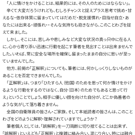
「人に情けをかけることは、結果的には、その人のためにはならない」。
辛くて大変だろうけれども、むしろチャンスと捉えプラス思考で挑め・甘
えるな・依存体質に留まっていてはだめだ・脱支援慣れ・目指せ自立・あ
なたには出来る・頑張れ・・そんな気持ちも抱きながら、このことわざを捉
えて来ました。
しかし、そこには、苦しみや悲しみなど大変な状況の真っ只中に在る人
に、心から寄り添い迅速に行動を起こす筆者を見出すことは出来ませんで
した。いわば、常に安全な場所を確保し留まったままの自分に思いが至っ
ていませんでした。
他方、前掲の「正解釈」についても、筆者には、何かしっくりしないものが
あることを否定できませんでした。
「正解釈」は、つまり「ひたすら人（他国）のためを思って何か情けをかけ
るような行動をするのではなく、自分（日本）のためでもあると思って行
え」ということでしょう。相手に優しい顔を向けた自分が、どこか偽善者の
ような気がして落ち着きません。
全国の自衛隊員の皆さん・ご家族、そして本紙読者の皆さんは、このこと
わざをどのように解釈・理解されていますでしょうか？
筆者個人としては、「誤解釈」を一刀両断に切り捨てることは出来ず、
「誤解釈」といえども「正解釈」と複雑に絡み合い、混じり合い、時には融合