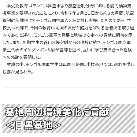
本受託教育はモンゴル国空軍より航空管制分野における能力構築支
援事業を要望されたことにより、令和７年８月２１日から約８カ月間、航空
管制幹部課程にてモンゴル国空軍人３名に対し実施したものである。学
校長は式辞で、今回の教育は両国の友好と協力を深める意義ある取り組
みであると述べ、モンゴル空軍の発展と地域の安定への貢献に期待を示
した。また、同期学生の谷口３等空尉からの送辞に続き、モンゴル国空軍
学生代表のイシダンザン大尉が答辞を述べ、互いに学び支え合った経験
への感謝を表明した。
式典の後、モンゴル国軍学生は母国へ帰国。小牧基地では、別れを惜し
む姿が見られた。
基地周辺環境美化に貢献
＜目黒基地＞