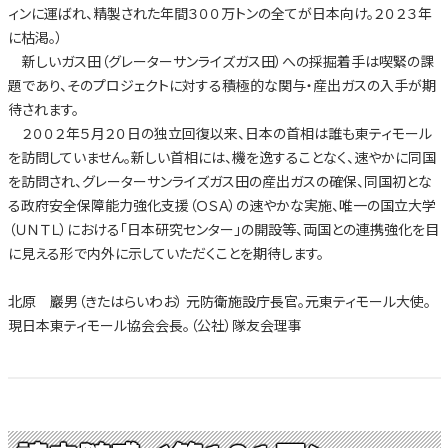
ィンに運ばれ、精製された年間３００万トンの全てが日本向け。２０２３年
に枯渇。）
新しいガス田（グレーターサンライズガス田）への採掘着手は喫緊の課
題であり、そのプロジェクトに対する積極的な関与・産出ガスの入手が期
待されます。
２００２年５月２０日の独立回復以来、日本の首相は誰も東ティモール
を訪問していません。新しい首相には、機を逸することなく、速やかに同国
を訪問され、グレーターサンライズガス田の産出ガスの確保、同国初とな
る政府安全保障能力強化支援（ＯＳＡ）の速やかな実施、唯一の国立大学
（ＵＮＴＬ）における「日本研究センター」の開設等、両国との連携強化を目
に見える形で内外に示していただくことを期待します。
北原 巖男（きたはらいわお） 元防衛施設庁長官。元東ティモール大使。
現日本東ティモール協会会長。（公社）隊友会理事