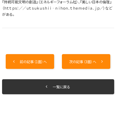
『持続可能文明の創造』（エネルギーフォーラム社）、『美しい日本の倫理』
（ｈｔｔｐｓ：／／ｕｔｓｕｋｕｓｈｉｉ‐ｎｉｈｏｎ．ｔｈｅｍｅｄｉａ．ｊｐ／）など
がある。
前の記事（1面）へ
次の記事（3面）へ
一覧に戻る