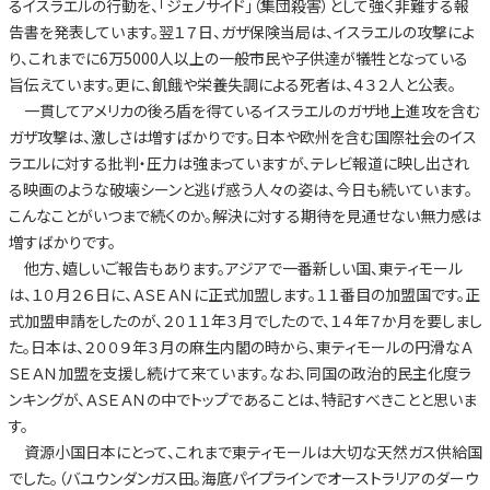
るイスラエルの行動を、「ジェノサイド」（集団殺害）として強く非難する報
告書を発表しています。翌１７日、ガザ保険当局は、イスラエルの攻撃によ
り、これまでに6万5000人以上の一般市民や子供達が犠牲となっている
旨伝えています。更に、飢餓や栄養失調による死者は、４３２人と公表。
一貫してアメリカの後ろ盾を得ているイスラエルのガザ地上進攻を含む
ガザ攻撃は、激しさは増すばかりです。日本や欧州を含む国際社会のイス
ラエルに対する批判・圧力は強まっていますが、テレビ報道に映し出され
る映画のような破壊シーンと逃げ惑う人々の姿は、今日も続いています。
こんなことがいつまで続くのか。解決に対する期待を見通せない無力感は
増すばかりです。
他方、嬉しいご報告もあります。アジアで一番新しい国、東ティモール
は、１０月２６日に、ＡＳＥＡＮに正式加盟します。１１番目の加盟国です。正
式加盟申請をしたのが、２０１１年３月でしたので、１４年７か月を要しまし
た。日本は、２００９年３月の麻生内閣の時から、東ティモールの円滑なＡ
ＳＥＡＮ加盟を支援し続けて来ています。なお、同国の政治的民主化度ラ
ンキングが、ＡＳＥＡＮの中でトップであることは、特記すべきことと思いま
す。
資源小国日本にとって、これまで東ティモールは大切な天然ガス供給国
でした。（バユウンダンガス田。海底パイプラインでオーストラリアのダーウ