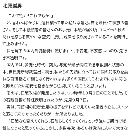
北原巖男
「これでもか！これでもか！」
と、言わんばかりに、連日襲って来た猛烈な暑さ。自衛隊員・ご家族の皆
さん、そして本紙読者の皆さんのお手元に本紙が届く頃には、やっと秋の
訪れを感じる爽やかな空気に接し、鋭気を取り戻されていることを期待し
て止みません。
目を現下の国内外諸情勢に転じますと、不安定、不安感はつのり、先行
き不透明です。
国内では、多党化時代に突入。与党が衆参両院で過半数割れ状態の
中、自民党新総裁選出に続き、私たちの先頭に立って我が国の舵取りを委
ねる首班指名が間もなく行われます。多くの国民が、これまでにない関心
と抑えがたい期待を抱きながら注視していることと思います。
思えば、石破政権が発足したのは、つい昨年１０月１日のことでした。そ
の石破首相が辞任表明されたのが、先月９月７日。
実は、同首相の記者会見の様子をテレビで見ていた筆者の心に、ストン
と落ちて来なかったくだりが一か所ありました。
「〝石破なら変えてくれる、石破らしくやってくれ〟という強いご期待で総
裁になったと思っている。しかし、少数与党、あるいは党内において大きな