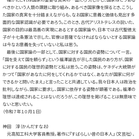
べきかという人類の課題に取り組み、あるべき国家像を探るとき、こうし
た国家の真実を十分踏まえながらも、なお国家に意義と価値も見出す多
面的な国家認識が必要であろう。このとき、古代アリストテレスの説いた、
国家の目的は最高善の実現にあるとする国家論や、日本では古代聖徳太
子が十七条憲法で示した、官僚は菩薩でなければならないとする国家論
は今なお意義を失っていないと私は思う。
最後に国家論の一部として、国家に対する国民の姿勢について一言。
「国を支えて国を頼らず」という福澤諭吉が示した国民のあり方が、国家
に対する国民の理想的姿勢だと私は思う。この姿勢は、ケネディ大統領が
かつて「国家があなたに何をしてくれるかではなく、あなたが国家に何が
できるかと問いたまえ」と言ったことと共通している。我々日本人は政治を
批判しながら、国家に要求し、国家に依存する姿勢が顕著である。福澤の
理想は達成されることはないだろうが、この理想を掲げることは無意味で
ないと思いたい。
（令和７年１０月１日）
神田 淳（かんだすなお）
元高知工科大学客員教授。著作に『すばらしい昔の日本人』（文芸社）、