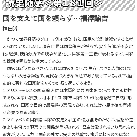
読史随感＜第１８１回＞
国を支えて国を頼らず…福澤諭吉
神田淳
かつて世界経済のグローバル化が進むと、国家の役割は減少すると考
えられていた。しかし、現在世界は国際秩序が揺らぎ、安全保障が不安定
化、経済、技術分野での競争が激化し、国家第一主義が現れるなど、国家
の役割は明らかに増大している。
国家はどうあるべきか。これは国家をつくって生存してきた人類のとて
つもない大きな課題で、現代なお大きな課題であり続けている。以下、歴
史的に著名な国家論をいくつか振り返ってみよう。
１.アリストテレスの国家論:人間は本質的に共同体をつくって生きる動物
であり、国家は家族↓村↓ポリス（都市国家）という段階を経て自然に形
成される。国家の目的は最高善の実現であり、それには市民の徳の育成
が必要であると説く。
２.マキャベリの国家論:国家の安定と君主の権力維持のために、理想や道
徳よりも何より現実の力関係が重視される。君主は愛されるより恐れられ
る方が良い。武力は国家の独立と安定の基盤で、傭兵に頼るのではなく、