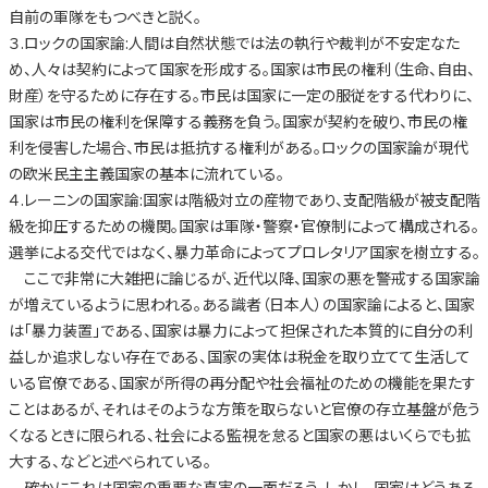
自前の軍隊をもつべきと説く。
３.ロックの国家論:人間は自然状態では法の執行や裁判が不安定なた
め、人々は契約によって国家を形成する。国家は市民の権利（生命、自由、
財産）を守るために存在する。市民は国家に一定の服従をする代わりに、
国家は市民の権利を保障する義務を負う。国家が契約を破り、市民の権
利を侵害した場合、市民は抵抗する権利がある。ロックの国家論が現代
の欧米民主主義国家の基本に流れている。
４.レーニンの国家論:国家は階級対立の産物であり、支配階級が被支配階
級を抑圧するための機関。国家は軍隊・警察・官僚制によって構成される。
選挙による交代ではなく、暴力革命によってプロレタリア国家を樹立する。
ここで非常に大雑把に論じるが、近代以降、国家の悪を警戒する国家論
が増えているように思われる。ある識者（日本人）の国家論によると、国家
は「暴力装置」である、国家は暴力によって担保された本質的に自分の利
益しか追求しない存在である、国家の実体は税金を取り立てて生活して
いる官僚である、国家が所得の再分配や社会福祉のための機能を果たす
ことはあるが、それはそのような方策を取らないと官僚の存立基盤が危う
くなるときに限られる、社会による監視を怠ると国家の悪はいくらでも拡
大する、などと述べられている。
確かにこれは国家の重要な真実の一面だろう。しかし、国家はどうある