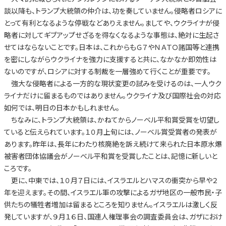
談以降も、トランプ大統領の仲介は、功を奏していません。侵略者ロシアに
とって有利となるような停戦などありえません。ましてや、ウクライナが侵
略者に対してギブアップせざるを得なくなるような事態は、絶対に生起さ
せてはならないことです。日本は、これからもＧ７やＮＡＴＯ諸国等と連携
を密にしながらウクライナを強力に支援すると共に、なかなか即効性は
ないのですが、ロシアに対する制裁を一層強めて行くことが重要です。
強大な侵略者による一方的な現状変更の試みを受けるのは、一人ウク
ライナだけに留まるものではありません。ウクライナ及び国際社会の対応
如何では、明日の日本かもしれません。
ちなみに、トランプ大統領は、かねてからノーベル平和賞受賞を切望し
ていると伝えられています。１０月上旬には、ノーベル賞受賞者の発表が
あります。昨年は、長年にわたり核廃絶を訴え続けて来られた日本原水爆
被害者団体協議会がノーベル平和賞を受賞したことは、記憶に新しいと
ころです。
更に、中東では、１０月７日には、イスラエルとハマスの衝突から早や２
年を迎えます。その間、イスラエル軍の攻撃によるガザ地区の一般市民・子
供たちの犠牲者増加は留まるところを知りません。イスラエルは激しく反
発していますが、９月１６日、国連人権理事会の調査委員会は、ガザにおけ