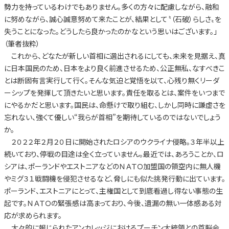
勢力を持っているわけでもありません。多くの方々に配慮しながら、融和
に努めながら、誠心誠意努めて来たことが、結果として〝（石破）らしさ〟を
失うことになった。どうしたら良かったのかなという思いはございます。」
（筆者抜粋）
これから、どなたが新しい首相に選出されるにしても、未来を見据え、真
に日本国民のため、日本をより良く前進させるため、公正無私、なすべきこ
とは断固有言実行して行く。そんな気迫と覚悟を以て、心残り無くリーダ
ーシップを発揮して頂きたいと思います。責任を取るとは、案件をいつまで
にやるかだと思います。国民は、命懸けで取り組む、しかし同時に謙虚さを
忘れない、強くて優しい“我らが首相”を期待しているのではないでしょう
か。
２０２２年２月２０日に開始されたロシアのウクライナ侵略。３年半以上
続いており、停戦の目途は全く立っていません。最近では、あろうことか、ロ
シアは、ポーランドやエストニアなどのＮＡＴＯ加盟国の領空内に無人機
やミグ３１戦闘機を侵犯させるなど、脅しにも似た挑発行動に出ています。
ポーランド、エストニアにとって、主権国として到底看過し得ない事態の生
起です。ＮＡＴＯの緊張感は高まっており、今後、遺漏の無い一体感ある対
応が求められます。
大々的に報じられたアンカレッジにおけるプーチン大統領との首脳会