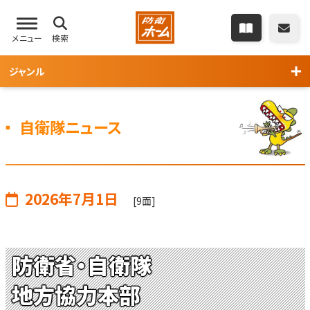
メニュー
検索
ジャンル
自衛隊ニュース
2026年7月1日
[9面]
防衛省・自衛隊
地方協力本部