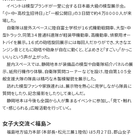
イベントは模型ブランドが一堂に会する日本最大級の模型展示会。
「小・中・高校生招待日」と「一般公開日」の３日間で約４万８０００人が来
場した。
自衛隊は屋外スペースに陸自富士学校が１６式機動戦闘車、大型・中
型トラック、同第３４普通科連隊が軽装甲機動車、高機動車、偵察用オー
トバイを展示。１６式の砲塔旋回展示には毎回人だかりができ、大きなエ
ンジン音とともに砲塔や砲身が自在に動くと、どよめきと「すごい」「かっこ
いい」という声が上がった。
屋内スペースでは、静岡地本が装備品の模型や自衛隊紹介パネルの展
示、紙飛行機作り体験、自衛隊質問コーナーなどを設け、陸自第１０５全
般支援大隊の隊員は精巧な木製模擬銃を展示した。
訪れた模型ファンや家族連れは、展示物を熱心に見学しながら隊員に
質問をしたり、記念撮影をしたりして楽しんだ。
静岡地本は今後も全国から人が集まるイベントに参加し、「見て・触れ
て・感じられる」広報活動を行っていく。
女子大交流
＜福島＞
福島地方協力本部（本部長・松元三展１陸佐）は５月２７日、郡山女子