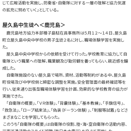
じて広報活動を実施し、防衛省・自衛隊に対する一層の理解と協力気運
の拡充に努めていく」としている。
屋久島中生徒へ
＜鹿児島＞
鹿児島地方協力本部種子島駐在員事務所は５月１２～１４日、屋久島
町立屋久島中央中学校の男子生徒２名に対し、職場体験学習を実施し
た。
屋久島中央中学校からの依頼を受けて行った。学校教育に協力して自
衛隊という職業への理解、職業観及び勤労観を養ってもらい、親近感を醸
成した。
自衛隊施設のない屋久島で場所、資材、活動等制約がある中、屋久島
町役場及び中学校側と綿密な調整を実施。安全管理面の最終確認等を
行い、従来通り出張型職場体験学習を計画、効果的な学校教育の協力が
実施できた。
「自衛隊の概要」、「ＶＲ体験」、「背嚢体験」、「基本教練」、「手旗信号」、
「救急法」、「ロープ結束法」、「偽装（ドーラン体験）」、「制服等試着」などさ
まざまなことを学習してもらった。
このうち「自衛隊の概要」は自衛隊の役割、陸・海・空自衛隊の活動内容、
災害派遣活動のスライド視聴（東日本大震災）を交えて実施した。