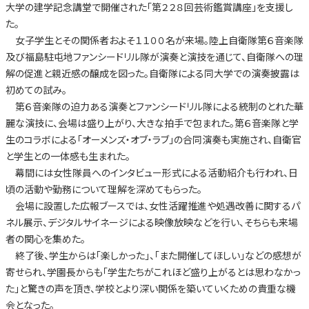
大学の建学記念講堂で開催された「第２２８回芸術鑑賞講座」を支援し
た。
女子学生とその関係者およそ１１００名が来場。陸上自衛隊第６音楽隊
及び福島駐屯地ファンシードリル隊が演奏と演技を通じて、自衛隊への理
解の促進と親近感の醸成を図った。自衛隊による同大学での演奏披露は
初めての試み。
第６音楽隊の迫力ある演奏とファンシードリル隊による統制のとれた華
麗な演技に、会場は盛り上がり、大きな拍手で包まれた。第６音楽隊と学
生のコラボによる「オーメンズ・オブ・ラブ」の合同演奏も実施され、自衛官
と学生との一体感も生まれた。
幕間には女性隊員へのインタビュー形式による活動紹介も行われ、日
頃の活動や勤務について理解を深めてもらった。
会場に設置した広報ブースでは、女性活躍推進や処遇改善に関するパ
ネル展示、デジタルサイネージによる映像放映などを行い、そちらも来場
者の関心を集めた。
終了後、学生からは「楽しかった」、「また開催してほしい」などの感想が
寄せられ、学園長からも「学生たちがこれほど盛り上がるとは思わなかっ
た」と驚きの声を頂き、学校とより深い関係を築いていくための貴重な機
会となった。