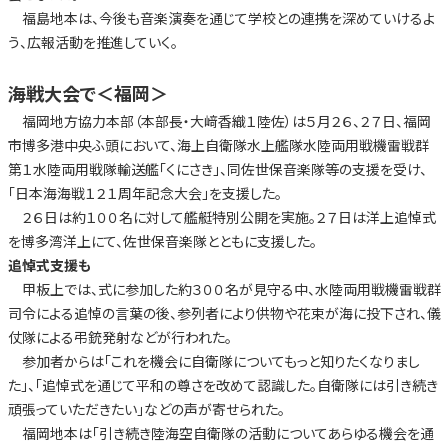
福島地本は、今後も音楽演奏を通じて学校との連携を深めていけるよ
う、広報活動を推進していく。
海戦大会で
＜福岡＞
福岡地方協力本部（本部長・大﨑香織１陸佐）は５月２６、２７日、福岡
市博多港中央ふ頭において、海上自衛隊水上艦隊水陸両用戦機雷戦群
第１水陸両用戦隊輸送艦「くにさき」、同佐世保音楽隊等の支援を受け、
「日本海海戦１２１周年記念大会」を支援した。
２６日は約１００名に対して艦艇特別公開を実施。２７日は洋上追悼式
を博多湾洋上にて、佐世保音楽隊とともに支援した。
追悼式支援も
甲板上では、式に参加した約３００名が見守る中、水陸両用戦機雷戦群
司令による追悼の言葉の後、参列者により供物や花束が海に投下され、儀
仗隊による弔銃発射などが行われた。
参加者からは「これを機会に自衛隊についてもっと知りたくなりまし
た」、「追悼式を通じて平和の尊さを改めて認識した。自衛隊には引き続き
頑張っていただきたい」などの声が寄せられた。
福岡地本は「引き続き陸海空自衛隊の活動についてあらゆる機会を通