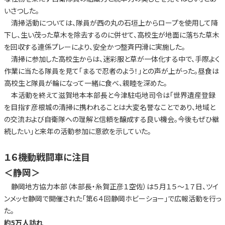
いさつした。
清掃活動については、隊員が西の丸の石垣上からロープを使用して降
下し、生い茂った草木を除去するのに併せて、高校生が地面に落ちた草木
を回収する連係プレーにより、安全かつ整斉円滑に実施した。
清掃に参加した高校生からは、迷彩服と草が一体化する中で、手際よく
作業に当たる隊員を見て「まるで忍者のよう！」との声が上がった。昼食は
高校生と隊員が輪になって一緒に食べ、親睦を深めた。
本活動を終えて滋賀地本本部長と今津駐屯地司令は「世界遺産登録
を目指す彦根城の清掃に携われることは大変名誉なことであり、地域と
の交流および自衛隊への理解と信頼を醸成する良い機会。今後もぜひ継
続したい」と来年の活動参加に意欲を示していた。
１６機動戦闘車に注目
＜静岡＞
静岡地方協力本部（本部長・糸賀正彦１空佐）は５月１５～１７日、ツイ
ンメッセ静岡で開催された「第６４回静岡ホビーショー」で広報活動を行っ
た。
約5万人訪れ