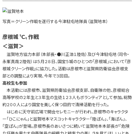
写真＝クリーン作戦を遂行する今津駐屯地隊員（滋賀地本）
彦根城〝Ｃ〟作戦
＜滋賀＞
滋賀地方協力本部（本部長・●川正浩１陸佐）及び今津駐屯地（司令・
永峯真哉２陸佐）は５月２８日、国宝５城のひとつの「彦根城」において『彦
根城クリーン作戦』に協力した。活動は彦根市と滋賀県防衛協会彦根支
部との調整により実現、今年で３回目。
高校生も参加
本活動には彦根市、滋賀県防衛協会彦根支部、自衛隊の他、彦根総合
高等学校の２年生と３年生の生徒１２３人もボランティアとして参加。総勢
約２００人により国宝を美しく保つ目的で清掃活動を行った。
はじめに天守前広場で開会セレモニーが行われ、彦根市のキャラクタ
ー「ひこにゃん」と滋賀地本マスコットキャラクター「陸ぽん」、「海ぽん」、
「空ぽん」が登場。彦根市長のあいさつに続いて滋賀地本本部長が「危険
な任務を果たす自衛隊員の組織力と統率力の美しさを見てほしい」とあ