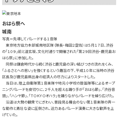
おはら祭へ
城南
写真＝先導してパレードする１音隊
東京地方協力本部城南地区隊（隊長・梅田２空佐）は５月１７日、渋谷
の「１０９」前と道玄坂、文化村通りで開催された「第２９回渋谷・鹿児島お
はら祭」に参加した。
同祭は鎌倉時代から続く渋谷と鹿児島の深い結びつきの流れをくみ、
「ふるさとへの思い」を強くするという趣旨の下、平成１０年に当時の渋谷
区長及び鹿児島県出身の経済人の尽力によりスタートした。
当日は、陸上自衛隊第１音楽隊や地元小学校の鼓笛隊等によるオープ
ニングパレードを皮切りに、２千人を超える踊り手が「おはら節」、「渋谷音
頭」、「ハンヤ節」、「ＴＯＫＹＯオハラ」を踊りながらパレードを繰り広げた。
沿道は大勢の観衆でにぎわい、普段見る機会のない第１音楽隊の斉一
な動作と勇壮な姿に圧倒され、迫力あるパレード演奏に大きな歓声を上
げていた。