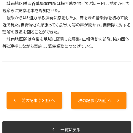
城南地区隊渋谷募集案内所は横断幕を掲げてパレードし、詰めかけた
観衆らに東京地本を周知させた。
観衆からは「迫力ある演奏に感動した」、「自衛隊の音楽隊を初めて間
近で見た。自衛隊さん頑張ってくざたい」等の声が聞かれ、自衛隊に対する
理解の促進を図ることができた。
城南地区隊は今後も地域に密着した募集・広報活動を部隊、協力団体
等と連携しながら実施し、募集業務につなげていく。
前の記事（18面）へ
次の記事（22面）へ
一覧に戻る