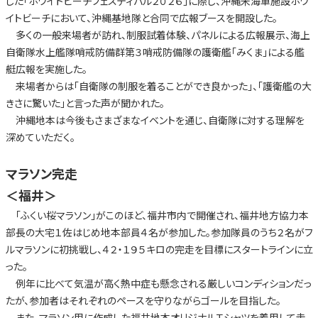
した「ホワイトビーチフェスティバル２０２６」に際し、沖縄米海軍施設ホワ
イトビーチにおいて、沖縄基地隊と合同で広報ブースを開設した。
多くの一般来場者が訪れ、制服試着体験、パネルによる広報展示、海上
自衛隊水上艦隊哨戒防備群第３哨戒防備隊の護衛艦「みくま」による艦
艇広報を実施した。
来場者からは「自衛隊の制服を着ることができ良かった」、「護衛艦の大
きさに驚いた」と言った声が聞かれた。
沖縄地本は今後もさまざまなイベントを通じ、自衛隊に対する理解を
深めていただく。
マラソン完走
＜福井＞
「ふくい桜マラソン」がこのほど、福井市内で開催され、福井地方協力本
部長の大宅１佐はじめ地本部員４名が参加した。参加隊員のうち２名がフ
ルマラソンに初挑戦し、４２・１９５キロの完走を目標にスタートラインに立
った。
例年に比べて気温が高く熱中症も懸念される厳しいコンディションだっ
たが、参加者はそれぞれのペースを守りながらゴールを目指した。
また、マラソン用に作成した福井地本オリジナルＴシャツを着用して走