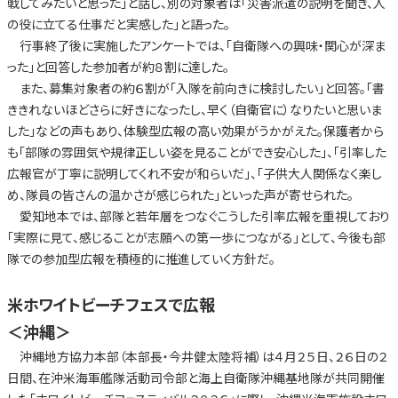
戦してみたいと思った」と話し、別の対象者は「災害派遣の説明を聞き、人
の役に立てる仕事だと実感した」と語った。
行事終了後に実施したアンケートでは、「自衛隊への興味・関心が深ま
った」と回答した参加者が約８割に達した。
また、募集対象者の約６割が「入隊を前向きに検討したい」と回答。「書
ききれないほどさらに好きになったし、早く（自衛官に）なりたいと思いま
した」などの声もあり、体験型広報の高い効果がうかがえた。保護者から
も「部隊の雰囲気や規律正しい姿を見ることができ安心した」、「引率した
広報官が丁寧に説明してくれ不安が和らいだ」、「子供大人関係なく楽し
め、隊員の皆さんの温かさが感じられた」といった声が寄せられた。
愛知地本では、部隊と若年層をつなぐこうした引率広報を重視しており
「実際に見て、感じることが志願への第一歩につながる」として、今後も部
隊での参加型広報を積極的に推進していく方針だ。
米ホワイトビーチフェスで広報
＜沖縄＞
沖縄地方協力本部（本部長・今井健太陸将補）は４月２５日、２６日の２
日間、在沖米海軍艦隊活動司令部と海上自衛隊沖縄基地隊が共同開催