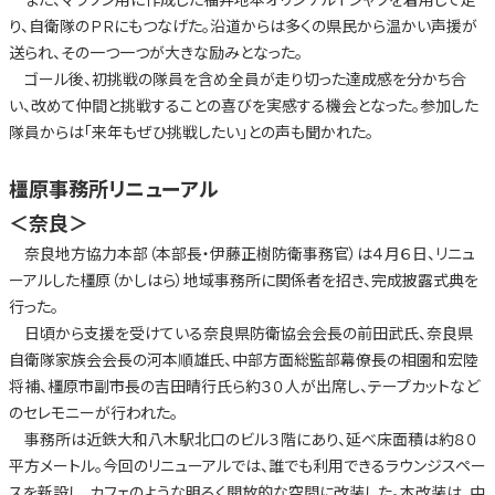
り、自衛隊のＰＲにもつなげた。沿道からは多くの県民から温かい声援が
送られ、その一つ一つが大きな励みとなった。
ゴール後、初挑戦の隊員を含め全員が走り切った達成感を分かち合
い、改めて仲間と挑戦することの喜びを実感する機会となった。参加した
隊員からは「来年もぜひ挑戦したい」との声も聞かれた。
橿原事務所リニューアル
＜奈良＞
奈良地方協力本部（本部長・伊藤正樹防衛事務官）は４月６日、リニュ
ーアルした橿原（かしはら）地域事務所に関係者を招き、完成披露式典を
行った。
日頃から支援を受けている奈良県防衛協会会長の前田武氏、奈良県
自衛隊家族会会長の河本順雄氏、中部方面総監部幕僚長の相園和宏陸
将補、橿原市副市長の吉田晴行氏ら約３０人が出席し、テープカットなど
のセレモニーが行われた。
事務所は近鉄大和八木駅北口のビル３階にあり、延べ床面積は約８０
平方メートル。今回のリニューアルでは、誰でも利用できるラウンジスペー
スを新設し、カフェのような明るく開放的な空間に改装した。本改装は、中