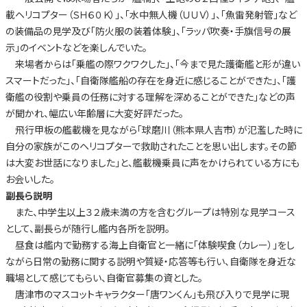
載ヘリコプター（ＳＨ６０Ｋ）」、「水中無人機（ＵＵＶ）」、「魚雷発射管」など
の装備品の見学及び「防火服の装着体験」、「ラッパ吹奏・手旗信号の展
示」のイベントなどを楽しんでいた。
来場者からは「乗艦の際ワクワクした」、「今まで見た護衛艦と形が違い
スマートだった」、「自衛隊艦船の存在を身近に感じることができた」、「護
衛艦の役割や乗員の任務に対する理解を深めることができた」などの声
が聞かれ、幅広い年齢層に大変好評だった。
飛行甲板の艦載機を見ながら「球磨川（熊本県人吉市）が氾濫した時に
自分の家族がこのヘリコプターで救助されたことを思い出します。その節
は大変お世話になりました」と、艦載機乗員に声をかけられている方にも
お会いした。
副長ら説明
また、中学生以上３２歳未満の方を含むグループは特別な見学コース
として、副長らが随行し艦内各所を説明。
昼食は艦内で勤務する海上自衛官と一緒に「体験喫食（カレー）」をし
ながら日常の勤務に関する説明や質疑・応答等も行い、自衛隊を身近な
職場として感じてもらい、自衛官募集の資とした。
唐津市のマスコットキャラクター「唐ワンくん」も飛び入りで見学に現