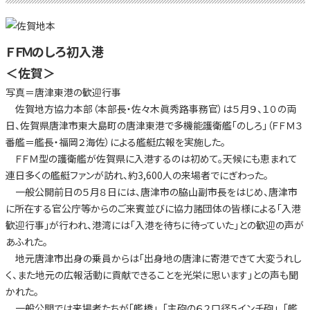
ＦＦＭのしろ初入港
＜佐賀＞
写真＝唐津東港の歓迎行事
佐賀地方協力本部（本部長・佐々木眞秀路事務官）は５月９、１０の両
日、佐賀県唐津市東大島町の唐津東港で多機能護衛艦「のしろ」（ＦＦＭ３
番艦＝艦長・福岡２海佐）による艦艇広報を実施した。
ＦＦＭ型の護衛艦が佐賀県に入港するのは初めて。天候にも恵まれて
連日多くの艦艇ファンが訪れ、約3,600人の来場者でにぎわった。
一般公開前日の５月８日には、唐津市の脇山副市長をはじめ、唐津市
に所在する官公庁等からのご来賓並びに協力諸団体の皆様による「入港
歓迎行事」が行われ、港湾には「入港を待ちに待っていた」との歓迎の声が
あふれた。
地元唐津市出身の乗員からは「出身地の唐津に寄港できて大変うれし
く、また地元の広報活動に貢献できることを光栄に思います」との声も聞
かれた。
一般公開では来場者たちが「艦橋」、「主砲の６２口径５インチ砲」、「艦