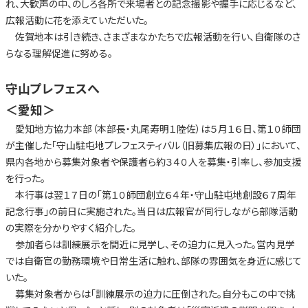
れ、大歓声の中、のしろ各所で来場者との記念撮影や握手に応じるなど、
広報活動に花を添えていただいた。
佐賀地本は引き続き、さまざまなかたちで広報活動を行い、自衛隊のさ
らなる理解促進に努める。
守山プレフェスへ
＜愛知＞
愛知地方協力本部（本部長・丸尾寿明１陸佐）は５月１６日、第１０師団
が主催した「守山駐屯地プレフェスティバル（旧募集広報の日）」において、
県内各地から募集対象者や保護者ら約３４０人を募集・引率し、参加支援
を行った。
本行事は翌１７日の「第１０師団創立６４年・守山駐屯地創設６７周年
記念行事」の前日に実施された。当日は広報官が同行しながら部隊活動
の実際を分かりやすく紹介した。
参加者らは訓練展示を間近に見学し、その迫力に見入った。営内見学
では自衛官の勤務環境や日常生活に触れ、部隊の雰囲気を身近に感じて
いた。
募集対象者からは「訓練展示の迫力に圧倒された。自分もこの中で挑