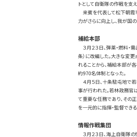
2004年
トとして自衛隊の作戦を支え
2003年
来賓を代表して松下朝霞市
2002年
力がさらに向上し、我が国の
2001年
補給本部
３月２３日、弾薬・燃料・
条）に改編した。大きな変
れることから、補給本部が各
約970名体制となった。
４月５日、十条駐屯地で若
事が行われた。若林政務官
て重要な任務であり、その
を一元的に指揮・監督できる
情報作戦集団
３月２３日、海上自衛隊の