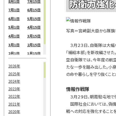
防衛力強化
8月1日
7月15日
7月1日
6月15日
6月1日
5月15日
5月1日
4月15日
写真＝宮﨑副大臣から隊旗
4月1日
3月15日
3月1日
2月15日
３月２３日、自衛隊は大幅
「補給本部」を新改編させた
2月1日
1月15日
空自衛隊では、今年度の航空
1月1日
2026年
たな一歩を踏み出した。小泉
2025年
の命や暮らしを守り抜くこと
2024年
情報作戦隊
2023年
３月２９日、朝霞駐屯地で
2022年
国際社会においては、偽情
2021年
戦への対応を強化すること
2020年