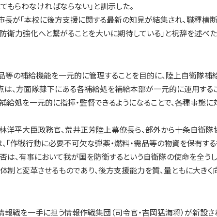
てもらわなければならない」と訓示した。
長が「本校に後方支援に関する最新の知見が結集され、職種横断
防衛力強化へと繋がることを大いに期待している」と祝辞を述べた
需品等の補給機能を一元的に管理することを目的に、陸上自衛隊補
更点は、方面隊隷下にある各補給処を補給本部が一元的に運用する
補給処を一元的に指揮・監督できるようになることで、各種事態に
林洋平大臣政務官、荒井正芳陸上幕僚長ら、部外から十条自衛隊
は、「作戦行動に必要不可欠な弾薬・燃料・需品等の物資を保有す
正否は、有事において我が国を防衛するという自衛隊の使命を全うし
体制と変革させるものであり、後方支援能力を質、量ともに大きく
情報戦を一手に担う情報作戦集団（司令官・吉岡猛海将）が新設さ