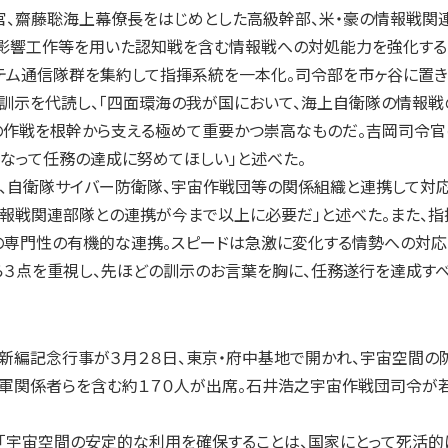
官、齋藤聡海上幕僚長をはじめとした高級幹部、米・豪の情報戦関
影響工作等を用いた認知戦を含む情報戦への対処能力を強化する
テム通信隊群を集約して指揮系統を一本化。司令部を市ヶ谷に置き
示を代読し、「四面環海の我が国において、海上自衛隊の情報戦
の作戦を根幹から支える極めて重要かつ崇高なものだ。吉岡司令官
なって任務の達成に努めてほしい」と述べた。
自衛隊サイバー防衛隊、宇宙作戦団等の関係組織と連携して対応し
報戦関連部隊との連携が今まで以上に必要だ」と述べた。また、指揮方
の専門性の有機的な連携。スピードは急激に変化する情勢への対応
ら３点を重視し、先ほどの訓示のお言葉を胸に、任務遂行を達成すべ
編記念行事が３月２８日、東京・府中基地で開かれ、宇宙空間の防
関係者らを含む約１７０人が出席。石井浩之宇宙作戦団司令が若
宇宙空間の安定的な利用を確保することは、国家にとって死活的に