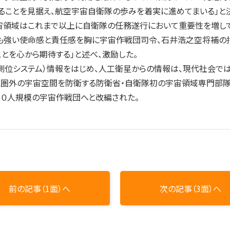
ることを見据え、航空宇宙自衛隊の歩みを着実に進めてまいる」と
領域はこれまで以上に自衛隊の任務遂行において重要性を増して
も強い使命感と責任感を胸に宇宙作戦団司令、石井浩之空将補の
とを心から期待する」と述べ、激励した。
位システム）情報をはじめ、人工衛星からの情報は、現代社会では
圏外の宇宙空間を防衛する防衛省・自衛隊初の宇宙領域専門部隊と
７０人規模の宇宙作戦団へと改編された。
前の記事（1面）へ
次の記事（3面）へ