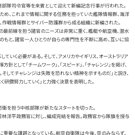
連部隊司令官等を来賓として迎えて新編記念行事が行われた。
ため、これまで情報に関する任務を担っていた艦隊情報群、海洋
、作戦情報群とサイバー防護群から成る組織に新編された。
の最前線を担う諸官のニーズは非常に重く、艦艇や航空機、潜水
のもと、諸官一人ひとりが自らの専門性を不断に高め、互いに協
ていく必要がある。そして、アメリカやイギリス、オーストラリア
針として「チームワーク」、「スピード」、「チャレンジ」を掲げ、
。そしてチャレンジは失敗を恐れない精神を示すものだ」と説き、
く研鑽努力していく」と力強く決意を表明した。
衛を担う中核部隊が新たなスタートを切った。
林洋平政務官に対し、編成完結を報告。政務官から隊旗を授与
重要な課題となっている。航空自衛隊は今後、空のみならず、