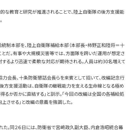
的な教育と研究が推進されることで、陸上自衛隊の後方支援能
。
給統制本部を、陸上自衛隊補給本部（本部長・柿野正和陸将＝十
ことだ。有事や大規模災害等では、方面隊を跨いだ運用が想定さ
対するより迅速で柔軟な対応が期待される。人員は約30名増えて
協力会長、十条防衛懇話会長らを来賓として招いて、改編記念行
る後方支援活動は、自衛隊の継戦能力を支える生命線となる極め
得るか否かに直結する」と訓示。「今回の改編は全国の各補給処
向上させる」と改編の意義を強調した。
れた。同２６日には、防衛省で宮﨑政久副大臣、内倉浩昭統合幕