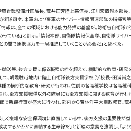
藤晋哉整備計画局長、荒井正芳陸上幕僚長、江川宏情報本部長、
防衛隊司令、米軍および豪軍のサイバー・情報関連部隊の指揮官等
情報は、全ての領域における能力発揮の基盤だ。防衛省自衛隊が
かっている」と訓示。「情報本部、自衛隊情報保全隊、自衛隊サイ
との間で連携協力を一層推進していくことが必要だ」と述べた。
輸送等、後方支援に係る職種の枠を超えて、横断的な教育・研究を
合して、朝霞駐屯地内に陸上自衛隊後方支援学校（学校長・田浦尚之
種の横断的な教育・研究が行われ、従前の各職種学校は各職種科部
され、後方支援職種以外の隊員にも後方支援に関する教育が行われ
館で新編行事が盛大に行われ、部内から若林洋平大臣政務官、荒
。
しく複雑な安全保環境に直面している中、後方支援の重要性が益々
成功するか否かに直結する生命線だ」と新編の意義を強調し、「より