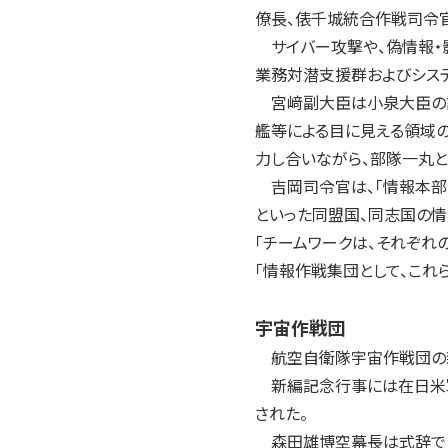
僚長、俵千城統合作戦司令
サイバー攻撃や、偽情報・
業務対潜支援群およびシス
宮﨑副大臣は小泉大臣の訓
艦等による目に見える領域
力し合いながら、部隊一丸と
吉岡司令官は、「情報本部、
といった同盟国、同志国の情
「チームワークは、それぞれ
「情報作戦集団として、これ
宇宙作戦団
航空自衛隊宇宙作戦団の新
新編記念行事には在日米軍
された。
森田雄博空幕長は式辞で「