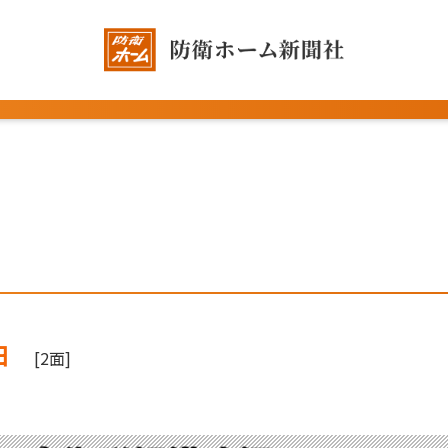
日
[2面]