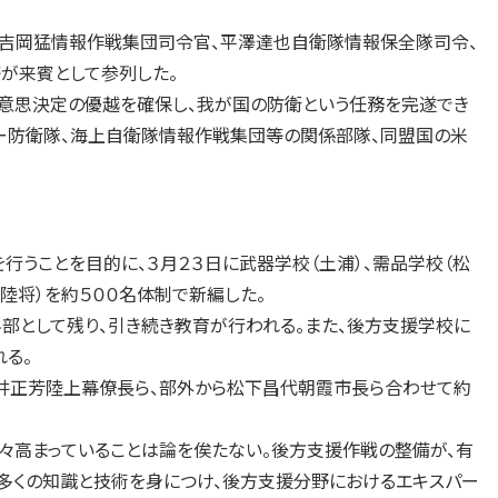
吉岡猛情報作戦集団司令官、平澤達也自衛隊情報保全隊司令、
が来賓として参列した。
意思決定の優越を確保し、我が国の防衛という任務を完遂でき
バー防衛隊、海上自衛隊情報作戦集団等の関係部隊、同盟国の米
行うことを目的に、３月２３日に武器学校（土浦）、需品学校（松
陸将）を約５００名体制で新編した。
として残り、引き続き教育が行われる。また、後方支援学校に
る。
井正芳陸上幕僚長ら、部外から松下昌代朝霞市長ら合わせて約
高まっていることは論を俟たない。後方支援作戦の整備が、有
多くの知識と技術を身につけ、後方支援分野におけるエキスパー