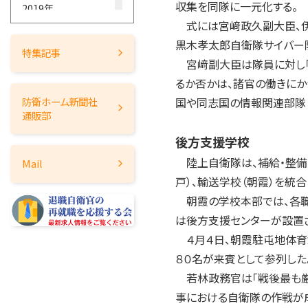
収集を同隊に一元化する。
2019年
式には宮﨑政久副大臣、伊
2018年
黒木孝太郎自衛隊サイバー
2017年
特集記事
宮﨑副大臣は隊員に対し「
2016年
るか否かは、諸官の働きにか
2015年
防衛ホーム
新聞社
国や同志国の情報関連部隊
2014年
通販部
2013年
後方支援学校
2012年
陸上自衛隊は、補給・整備・
Mail
2011年
戸）、輸送学校（朝霞）を統
2010年
朝霞の学校本部では、各職
2009年
は後方支援センターが設置
2008年
４月４日、朝霞駐屯地体育
2007年
８０名が来賓として参列した
2006年
若林政務官は「戦後最も厳
2005年
事における自衛隊の作戦が