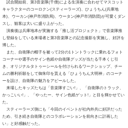
試合開始前、第3音楽隊(千僧)による生演奏に合わせてマスコット
キャラクターのコーロクン(スティーラーズ)、ひょうちん(兵庫地
本)、ウーカン(神戸市消防局)、ウータン(神戸市消防団)が可愛くダン
スし、観客は大いに盛り上がった。
演奏後は兵庫地本が実施する「推し活プロジェクト」で音楽隊推
し登録をしている来場者と第3音楽隊との記念撮影を実施し、好評を
博した。
また、自衛隊の帽子を被って2分の1トントラックに乗れるフォト
コーナーや選手のサイン色紙や自衛隊グッズが当たる千本くじ引
き、オリジナルタトゥーシールを付けられるワークショップ、チー
ムの勝利祈願をして御朱印を貰える「ひょうちん大明神」のコーナ
ーを設け、自衛隊の魅力をアピールした。
来場したキッズたちは「音楽隊すごい!」、「自衛隊のトラック、
かっこいい!」、「やったー、サイン色紙ゲット!」と目を輝かせてい
た。
スティーラーズ側にも「今回のイベントが社内外共に好評だった
ため、引き続き自衛隊とのコラボレーションを前向きに計画した
い」と好感触だった。