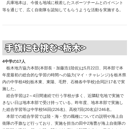
兵庫地本は、今後も地域に根差したスポーツチームとのイベント
等を通じて、広く自衛隊を認知してもらうような活動を実施する。
手旗にも挑む<栃木>
4中学の17人
栃木地方協力本部(本部長・加藤浩1陸佐)は5月22日、同本部で本
年度最初の総合的な学習の時間への協力(マイ・チャレンジ)を栃木県
内の中学校4校(栃木東、東陽、毛野、石橋各中学校)合同計17名で実
施した。
総合学習は2～4日間連続で行う学校が多く、近隣駐屯地で実施で
きない日は地本本部で受け持っている。昨年度、地本本部で実施し
た総合学習等は中学校56回(226名)、高校7回(20名)計246名。
本部での総合学習では陸・海・空の職種についての説明や海上自
衛隊の手旗など行っており、実施を担当の田中2海曹が海上自衛隊の