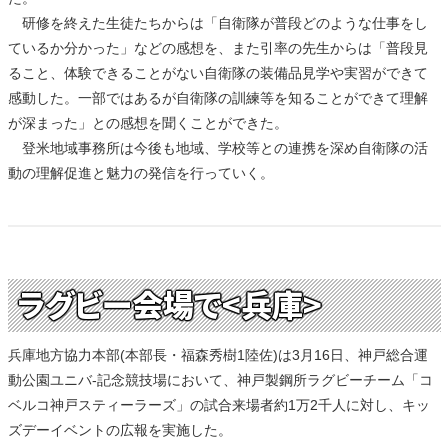
研修を終えた生徒たちからは「自衛隊が普段どのような仕事をし
ているか分かった」などの感想を、また引率の先生からは「普段見
ること、体験できることがない自衛隊の装備品見学や実習ができて
感動した。一部ではあるが自衛隊の訓練等を知ることができて理解
が深まった」との感想を聞くことができた。
登米地域事務所は今後も地域、学校等との連携を深め自衛隊の活
動の理解促進と魅力の発信を行っていく。
ラグビー会場で<兵庫>
兵庫地方協力本部(本部長・福森秀樹1陸佐)は3月16日、神戸総合運
動公園ユニバ-記念競技場において、神戸製鋼所ラグビーチーム「コ
ベルコ神戸スティーラーズ」の試合来場者約1万2千人に対し、キッ
ズデーイベントの広報を実施した。