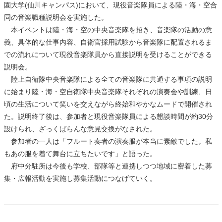
園大学(仙川キャンパス)において、現役音楽隊員による陸・海・空合
同の音楽職種説明会を実施した。
本イベントは陸・海・空の中央音楽隊を招き、音楽隊の活動の意
義、具体的な仕事内容、自衛官採用試験から音楽隊に配置されるま
での流れについて現役音楽隊員から直接説明を受けることができる
説明会。
陸上自衛隊中央音楽隊による全ての音楽隊に共通する事項の説明
に始まり陸・海・空自衛隊中央音楽隊それぞれの演奏会や訓練、日
頃の生活について笑いを交えながら終始和やかなムードで開催され
た。説明終了後は、参加者と現役音楽隊員による懇談時間が約30分
設けられ、ざっくばらんな意見交換がなされた。
参加者の一人は「フルート奏者の演奏服が本当に素敵でした。私
もあの服を着て舞台に立ちたいです」と語った。
府中分駐所は今後も学校、部隊等と連携しつつ地域に密着した募
集・広報活動を実施し募集活動につなげていく。