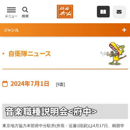
メニュー
検索
ジャンル
自衛隊ニュース
2024年7月1日
[9面]
音楽職種説明会<府中>
東京地方協力本部府中分駐所(所長・近藤1陸尉)は4月17日、桐朋学