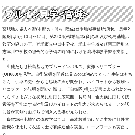
ブルイン見学<宮城>
宮城地方協力本部(本部長・澤村1陸佐)登米地域事務所(所長・奥寺2
陸尉)は5月13日～17日、第22即応機動連隊(多賀城)及び松島基地広
報室の協力の下、登米市立中田中学校、米山中学校及び南三陸町立
志津川中学校の総合的な学習の時間における職場体験学習を支援し
た。
生徒たちは松島基地でブルーインパルス、救難ヘリコプター
(UH60J)を見学。自衛隊機を間近に見るのは初めてだった生徒はもち
ろん、引率の先生からも感嘆の声が聞かれ、パイロットから救難ヘ
リコプターの説明を聞いた際は、「自衛隊(機)は災害による救助のみ
ならずさまざまな状況に対応し広範囲、長時間、全天候に応じて捜
索等を可能にする性能及びパイロットの能力が求められる」との話
に皆が真剣な面持ちで聞き入る姿が見られた。
多賀城駐屯地での体験学習では、基本教練のほかに実際に野外電
話機を使用して友達同士で有線通信を実施、ロープワークも実習し
た。