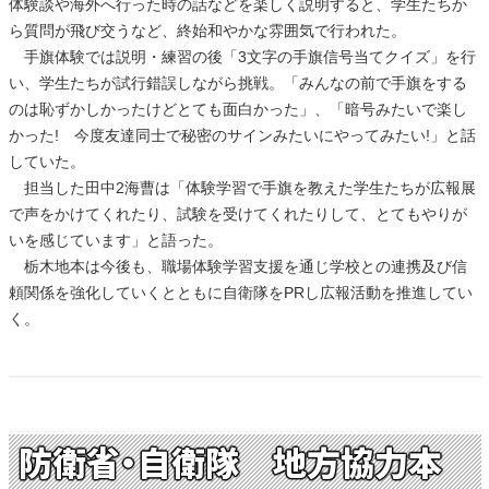
体験談や海外へ行った時の話などを楽しく説明すると、学生たちか
ら質問が飛び交うなど、終始和やかな雰囲気で行われた。
手旗体験では説明・練習の後「3文字の手旗信号当てクイズ」を行
い、学生たちが試行錯誤しながら挑戦。「みんなの前で手旗をする
のは恥ずかしかったけどとても面白かった」、「暗号みたいで楽し
かった! 今度友達同士で秘密のサインみたいにやってみたい!」と話
していた。
担当した田中2海曹は「体験学習で手旗を教えた学生たちが広報展
で声をかけてくれたり、試験を受けてくれたりして、とてもやりが
いを感じています」と語った。
栃木地本は今後も、職場体験学習支援を通じ学校との連携及び信
頼関係を強化していくとともに自衛隊をPRし広報活動を推進してい
く。
防衛省・自衛隊 地方協力本