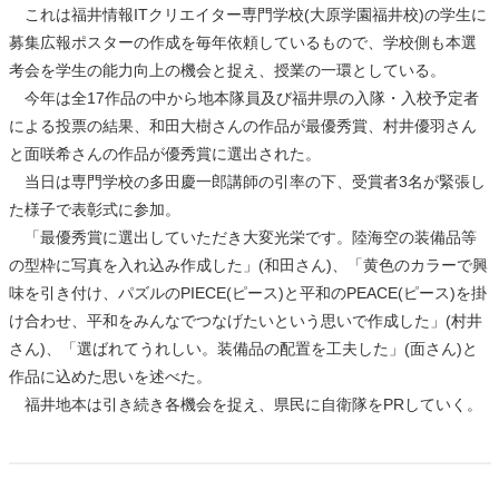
これは福井情報ITクリエイター専門学校(大原学園福井校)の学生に
募集広報ポスターの作成を毎年依頼しているもので、学校側も本選
考会を学生の能力向上の機会と捉え、授業の一環としている。
今年は全17作品の中から地本隊員及び福井県の入隊・入校予定者
による投票の結果、和田大樹さんの作品が最優秀賞、村井優羽さん
と面咲希さんの作品が優秀賞に選出された。
当日は専門学校の多田慶一郎講師の引率の下、受賞者3名が緊張し
た様子で表彰式に参加。
「最優秀賞に選出していただき大変光栄です。陸海空の装備品等
の型枠に写真を入れ込み作成した」(和田さん)、「黄色のカラーで興
味を引き付け、パズルのPIECE(ピース)と平和のPEACE(ピース)を掛
け合わせ、平和をみんなでつなげたいという思いで作成した」(村井
さん)、「選ばれてうれしい。装備品の配置を工夫した」(面さん)と
作品に込めた思いを述べた。
福井地本は引き続き各機会を捉え、県民に自衛隊をPRしていく。