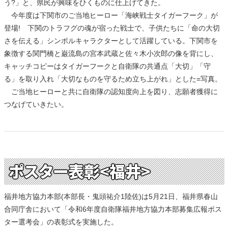
う?」と、県民が興味をひくものに仕上げてきた。
今年度は下関市のご当地ヒーロー「海峡戦士タイガーフーク」が
登場! 下関のトラフグの魂が宿った戦士で、子供たちに「命の大切
さを伝える」シンボルキャラクターとして活躍している。下関市を
象徴する関門橋と巌流島の宮本武蔵と佐々木小次郎の像を背にし、
キャッチコピーはタイガーフークと自衛隊の共通点「大切」「守
る」を取り入れ「大切なものを守るため立ち上がれ」とした=写真。
ご当地ヒーローと共に自衛隊の認知度向上を図り、志願者獲得に
つなげていきたい。
ポスター表彰<福井>
福井地方協力本部(本部長・鬼頭祐介1陸佐)は5月21日、福井県春山
合同庁舎において「令和6年度自衛隊福井地方協力本部募集広報ポス
ター選考会」の表彰式を実施した。