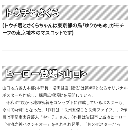
トウチとさくら
(トウチ君とさくらちゃんは東京都の鳥「ゆりかもめ」がモチ
ーフの東京地本のマスコットです)
ヒーロー登場<山口>
山口地方協力本部(本部長・増田健吾1陸佐)は第4弾となるオリジナル
ポスターを作成し、採用広報活動を展開している。
令和3年度から地域密着をコンセプトに作成しているポスターも、
今回で4作目となった。1作目は「長州五傑こと長州ファイブ」、2作
目は宇部市出身芸人「やす子」さん、3作目は岩国市ご当地ヒーロー
「清流光神ハクジャオー」をそれぞれ起用。「何のポスターだろ