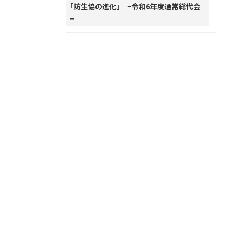
「防生協の進化」 −令和6年度通常総代会
−
株式会社防衛ホーム新聞社