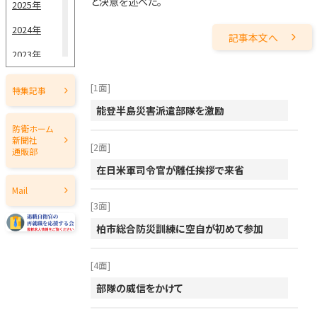
と決意を述べた。
2025年
5月15日
2024年
5月1日
記事本文へ
2023年
4月15日
2022年
[1面]
4月1日
特集記事
2021年
能登半島災害派遣部隊を激励
3月15日
2020年
防衛ホーム
新聞社
3月1日
[2面]
2019年
通販部
在日米軍司令官が離任挨拶で来省
2月15日
2018年
Mail
2月1日
2017年
[3面]
2016年
1月15日
柏市総合防災訓練に空自が初めて参加
2015年
1月1日
[4面]
2014年
部隊の威信をかけて
2013年