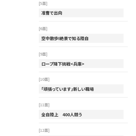
2012年
[5面]
准曹で出向
2011年
2010年
[6面]
2009年
空中散歩!絶景で知る陸自
2008年
[9面]
2007年
ロープ降下挑戦<兵庫>
2006年
2005年
[10面]
2004年
「頑張っています」新しい職場
2003年
[11面]
2002年
全自陸上 400人競う
2001年
[12面]