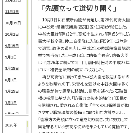
「先頭立って道切り開く」
11月1日
10月1日に石破新内閣が発足し、第26代防衛大臣
10月15日
に中谷元・衆議院議員(高知1区・11期)が就任した。
中谷大臣は昭和32年、高知市生まれ。昭和55年に防
10月1日
衛大学校卒業、陸上自衛隊に入隊。同59年に2陸尉
9月15日
で退官、政治の道を志し、平成2年の衆議院議員総選
挙で初当選した。平成13年に防衛庁長官、防衛大臣
9月1日
は平成26年に続いて2回目。前回就任時の平成27年
8月15日
には平和安全法制の成立に尽力した。
再び防衛省に戻ってきた中谷大臣を歓迎するかの
8月1日
ような秋晴れの下、栄誉礼を受けた中谷大臣は多く
の職員が待つ講堂に移動し、訓示を述べた。石破首
7月15日
相の指示に基づき、「防衛力の抜本的強化」「国民か
7月1日
ら信頼され、愛される自衛隊」「全ての自衛隊員が働
きやすい職場環境の整備」に取り組む方針を示し、
6月15日
「皆様方の先頭に立って道を切り開き、共に努力して
2026年
6月1日
国を守るという崇高な使命を果たしていく覚悟です」