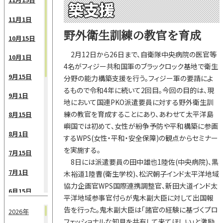
築支援
11月1日
野外衛生訓練の教官を育成
10月15日
2月12日から26日まで、自衛隊中央病院の医官等
10月1日
4名がフィジー共和国軍のブラックロック基地で衛生
9月15日
分野の能力構築支援を行う。フィジー軍の要請によ
るもので令和4年に続いて2回目。今回の目的は、現
9月1日
地において国連PKO派遣要員に対する野外衛生訓
練の教官を育成することにあり、あわせて太平洋島
8月15日
嶼国では初めて、女性が紛争予防や平和構築に参画
8月1日
するWPS(女性・平和・安全保障)の観点からセミナー
を実施する。
7月15日
8日には派遣要員の田中雄也1陸佐(中央病院)、黒
7月1日
木裕道1陸曹(衛生学校)、松沢朝子インド太平洋地域
協力企画官WPS国際連携調整官、新田大道インド太
6月15日
平洋地域参事官付らが鬼木副大臣に対して出国報
告を行った。鬼木副大臣は「諸官の経験に基づくプロ
6月1日
2026年
フェッショナルな知見を共有して来てほしい」と激励