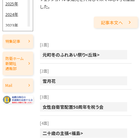
2025年
5月15日
した。
2024年
5月1日
記事本文へ
2023年
4月15日
2022年
4月1日
特集記事
[1面]
2021年
3月15日
元町冬のふれあい祭り<丘珠>
2020年
防衛ホーム
新聞社
3月1日
2019年
通販部
[2面]
2月15日
2018年
雪月花
Mail
2月1日
2017年
[3面]
1月15日
2016年
女性自衛官配置50周年を祝う会
2015年
1月1日
2014年
[4面]
二十歳の主張<福島>
2013年