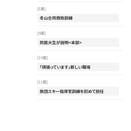
2012年
[5面]
2011年
冬山合同救助訓練
2010年
[9面]
2009年
防医大生が説明<本部>
2008年
2007年
[10面]
2006年
「頑張っています」新しい職場
2005年
[11面]
2004年
旅団スキー指導官訓練を初めて担任
2003年
2002年
2001年