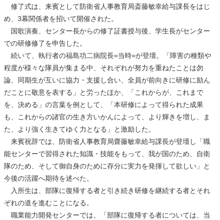
修了式は、来賓として防衛省人事教育局斎藤敏幸給与課長をはじ
め、3幕関係者を招いて開催された。
国歌演奏、センター長からの修了証書授与後、学生長がセンター
での研修修了を申告した。
続いて、執行者の福島功二病院長=当時=が登壇。「障害の種類や
程度が様々な隊員が集まる中、それぞれが努力を重ねたことは勿
論、同期生が互いに協力・支援し合い、全員が前向きに研修に励ん
だことに敬意を表する」と労ったほか、「これからが、これまで
を、決める」の言葉を例として、「本研修によって得られた成果
も、これからの諸官の生き方いかんによって、より輝きを増し、ま
た、より強く生きてゆく力となる」と激励した。
来賓祝辞では、防衛省人事教育局齋藤敏幸給与課長が登壇し「職
能センターで習得された知識・技能をもって、我が国のため、自衛
隊のため、そして御自身のために存分に実力を発揮して欲しい」と
今後の活躍へ期待を述べた。
入所生は、部隊に復帰する者と引き続き研修を継続する者とそれ
ぞれの道を進むことになる。
職業能力開発センターでは、「部隊に復帰する者については、当