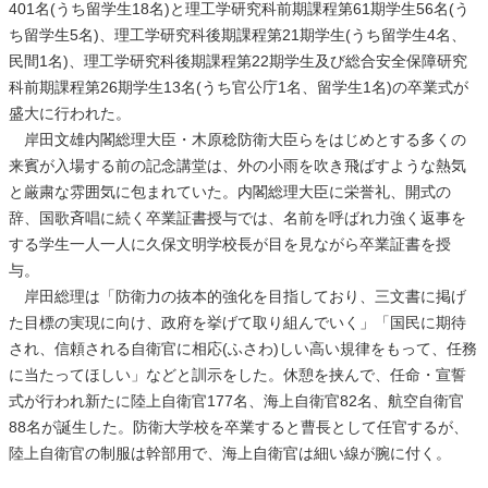
401名(うち留学生18名)と理工学研究科前期課程第61期学生56名(う
ち留学生5名)、理工学研究科後期課程第21期学生(うち留学生4名、
民間1名)、理工学研究科後期課程第22期学生及び総合安全保障研究
科前期課程第26期学生13名(うち官公庁1名、留学生1名)の卒業式が
盛大に行われた。
岸田文雄内閣総理大臣・木原稔防衛大臣らをはじめとする多くの
来賓が入場する前の記念講堂は、外の小雨を吹き飛ばすような熱気
と厳粛な雰囲気に包まれていた。内閣総理大臣に栄誉礼、開式の
辞、国歌斉唱に続く卒業証書授与では、名前を呼ばれ力強く返事を
する学生一人一人に久保文明学校長が目を見ながら卒業証書を授
与。
岸田総理は「防衛力の抜本的強化を目指しており、三文書に掲げ
た目標の実現に向け、政府を挙げて取り組んでいく」「国民に期待
され、信頼される自衛官に相応(ふさわ)しい高い規律をもって、任務
に当たってほしい」などと訓示をした。休憩を挟んで、任命・宣誓
式が行われ新たに陸上自衛官177名、海上自衛官82名、航空自衛官
88名が誕生した。防衛大学校を卒業すると曹長として任官するが、
陸上自衛官の制服は幹部用で、海上自衛官は細い線が腕に付く。