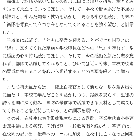
「最後まで頑張り抜いた自らの努力に自信と誇りを持ち、堂々と胸
を張って巣立っていってほしい。そして、本校で磨きあげた不屈の
精神力と、学んだ知識・技術を活かし、更なる学びを続け、将来の
自衛隊を背負って立つ存在となってくれることを強く望む」と訓示
した。
学校長は式辞で、「ともに卒業を迎えることができた同期との
『縁』、支えてくれた家族や学校職員などへの『恩』を忘れず、常
に感謝の心を持ち続けてほしい。そして、今の感動と新たな志を忘
れず、部隊で活躍してくれること、ひいては近い将来、本校で後進
の育成に携わることを心から期待する」との言葉を餞として贈っ
た。
また防衛大臣からは、「陸上自衛官として新たな一歩を踏み出す
に当たり、本校で学んだことを活かしつつ、鍛錬を怠らず、生徒の
誇りを胸に深く刻み、国防の最前線で活躍できる人材として成長し
てくれることを期待している」との訓示を頂いた。
その後、在校生代表作田雄飛生徒による送辞、卒業生代表小林蓮
太郎生徒による答辞、仰げば尊し・校歌斉唱と続いた。答辞では、
在校間の思い出、後輩へのエールに加え、在校中に亡くなった同期