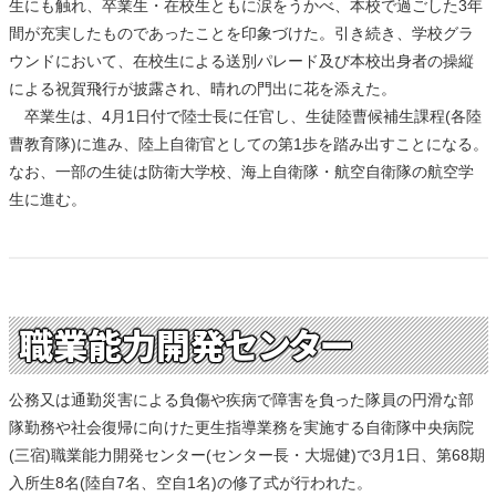
生にも触れ、卒業生・在校生ともに涙をうかべ、本校で過ごした3年
間が充実したものであったことを印象づけた。引き続き、学校グラ
ウンドにおいて、在校生による送別パレード及び本校出身者の操縦
による祝賀飛行が披露され、晴れの門出に花を添えた。
卒業生は、4月1日付で陸士長に任官し、生徒陸曹候補生課程(各陸
曹教育隊)に進み、陸上自衛官としての第1歩を踏み出すことになる。
なお、一部の生徒は防衛大学校、海上自衛隊・航空自衛隊の航空学
生に進む。
職業能力開発センター
公務又は通勤災害による負傷や疾病で障害を負った隊員の円滑な部
隊勤務や社会復帰に向けた更生指導業務を実施する自衛隊中央病院
(三宿)職業能力開発センター(センター長・大堀健)で3月1日、第68期
入所生8名(陸自7名、空自1名)の修了式が行われた。