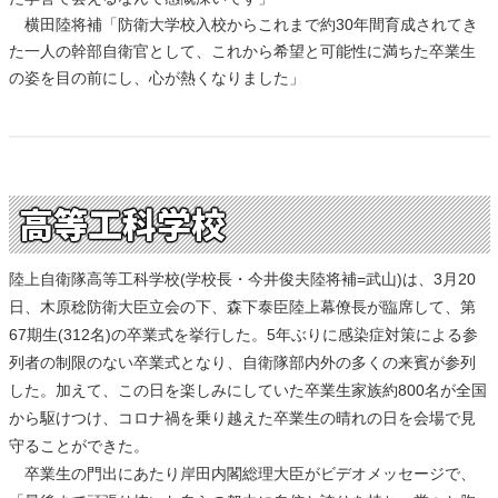
横田陸将補「防衛大学校入校からこれまで約30年間育成されてき
た一人の幹部自衛官として、これから希望と可能性に満ちた卒業生
の姿を目の前にし、心が熱くなりました」
高等工科学校
陸上自衛隊高等工科学校(学校長・今井俊夫陸将補=武山)は、3月20
日、木原稔防衛大臣立会の下、森下泰臣陸上幕僚長が臨席して、第
67期生(312名)の卒業式を挙行した。5年ぶりに感染症対策による参
列者の制限のない卒業式となり、自衛隊部内外の多くの来賓が参列
した。加えて、この日を楽しみにしていた卒業生家族約800名が全国
から駆けつけ、コロナ禍を乗り越えた卒業生の晴れの日を会場で見
守ることができた。
卒業生の門出にあたり岸田内閣総理大臣がビデオメッセージで、