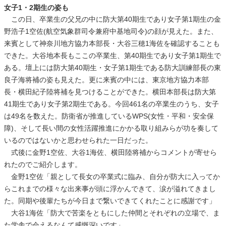
女子1・2期生の姿も
この日、卒業生の父兄の中に防大第40期生であり女子第1期生の金
野浩子1空佐(航空気象群司令兼府中基地司令)の顔が見えた。また、
来賓として神奈川地方協力本部長・大谷三穂1海佐を確認することも
できた。大谷地本長もここの卒業生、第40期生であり女子第1期生で
ある。壇上には防大第40期生・女子第1期生である防大訓練部長の東
良子海将補の姿も見えた。更に来賓の中には、東京地方協力本部
長・横田紀子陸将補を見つけることができた。横田本部長は防大第
41期生であり女子第2期生である。今回461名の卒業生のうち、女子
は49名を数えた。防衛省が推進しているWPS(女性・平和・安全保
障)、そして長い間の女性活躍推進にかかる取り組みらが功を奏して
いるのではないかと思わせられた一日だった。
式後に金野1空佐、大谷1海佐、横田陸将補からコメントが寄せら
れたのでご紹介します。
金野1空佐「親として長女の卒業式に臨み、自分が防大に入ってか
らこれまでの様々な出来事が頭に浮かんできて、涙が溢れてきまし
た。同期や後輩たちが今日まで繋いできてくれたことに感謝です」
大谷1海佐「防大で苦楽をともにした仲間とそれぞれの立場で、ま
た学舎で会えるなんて感慨深いです」