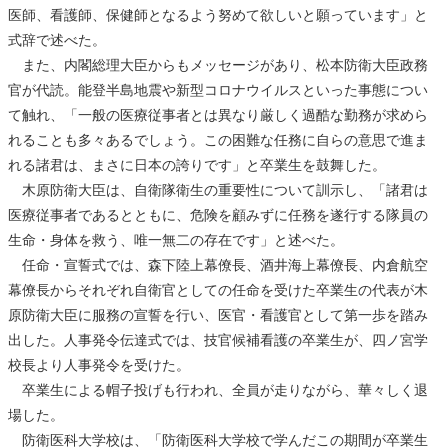
医師、看護師、保健師となるよう努めて欲しいと願っています」と
式辞で述べた。
また、内閣総理大臣からもメッセージがあり、松本防衛大臣政務
官が代読。能登半島地震や新型コロナウイルスといった事態につい
て触れ、「一般の医療従事者とは異なり厳しく過酷な勤務が求めら
れることも多々あるでしょう。この困難な任務に自らの意思で進ま
れる諸君は、まさに日本の誇りです」と卒業生を鼓舞した。
木原防衛大臣は、自衛隊衛生の重要性について訓示し、「諸君は
医療従事者であるとともに、危険を顧みずに任務を遂行する隊員の
生命・身体を救う、唯一無二の存在です」と述べた。
任命・宣誓式では、森下陸上幕僚長、酒井海上幕僚長、内倉航空
幕僚長からそれぞれ自衛官としての任命を受けた卒業生の代表が木
原防衛大臣に服務の宣誓を行い、医官・看護官として第一歩を踏み
出した。人事発令伝達式では、技官候補看護の卒業生が、四ノ宮学
校長より人事発令を受けた。
卒業生による帽子投げも行われ、全員が走りながら、華々しく退
場した。
防衛医科大学校は、「防衛医科大学校で学んだこの期間が卒業生