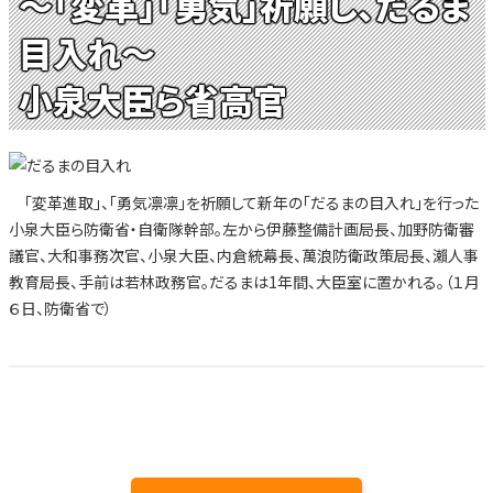
～「変革」「勇気」祈願し、だるま
目入れ～
小泉大臣ら省高官
「変革進取」、「勇気凛凛」を祈願して新年の「だるまの目入れ」を行った
小泉大臣ら防衛省・自衛隊幹部。左から伊藤整備計画局長、加野防衛審
議官、大和事務次官、小泉大臣、内倉統幕長、萬浪防衛政策局長、瀨人事
教育局長、手前は若林政務官。だるまは1年間、大臣室に置かれる。（１月
６日、防衛省で）