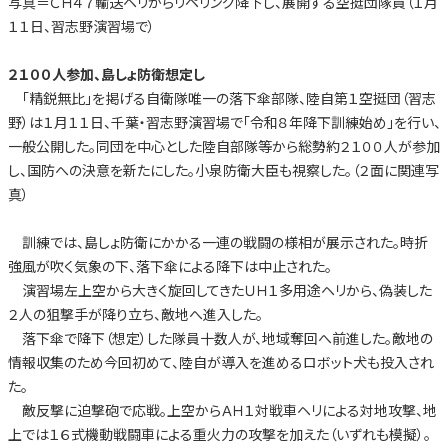
写真＝ＣＨ４７輸送ヘリからリペリング降下し、展開する空挺団隊員（１月
１１日、習志野演習場で）
２１００人参加、島しょ防衛想定し
「精鋭無比」を掲げる自衛隊唯一の落下傘部隊、陸自第１空挺団（習志
野）は１月１１日、千葉・習志野演習場で「令和８年降下訓練始め」を行い、
一般公開した。同団を中心とした陸自部隊等から総勢約２１００人が参加
し、国防への決意を新たにした。小泉防衛大臣も視察した。（２面に関連写
真）
訓練では、島しょ防衛にかかる一連の戦闘の様相が展示された。時折
強風が吹く気象の下、落下傘による降下は中止された。
演習場左上空から大きく旋回してきたＵＨ１多用途ヘリから、偽装した
２人の狙撃手が降り立ち、敵地へ進入した。
落下傘で降下（想定）した隊員十数人が、地域奪回へ前進した。敵地の
情報収集のため今回初めて、陸自が導入を進めるロボット犬も投入され
た。
敵反撃に迫撃砲で応戦。上空からＡＨ１対戦車ヘリによる対地攻撃、地
上では１６式機動戦闘車による重火力の攻撃を加えた（いずれも模擬）。