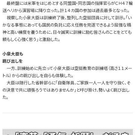
最終盤には米軍をはじめとする同盟国・同志国の指揮官らがＣＨ４７輸
送ヘリから演習場に降り立った。計１４カ国の参加は過去最多となった。
視察した小泉大臣は訓練終了後、整列した空挺団員に対して訓示。「い
かなる事態にあっても国民の負託に応え任務を完遂できるよう屈強な精
神と高い練度を養うために、日々誠実に訓練に励む皆さんのことをとても
頼もしく心強く思う」と激励した。
小泉大臣も
跳び出しを
一方、訓練始めに先立って小泉大臣は空挺教育の訓練塔（高さ１１メー
トル）からの跳び出しを自らも体験した。
大臣は随行した省幹部らに「自衛隊員、ご家族一人一人を守り抜く、そ
の決意で共に頑張ろうではありませんか」と呼び掛け、勢いよく跳び出し
た。