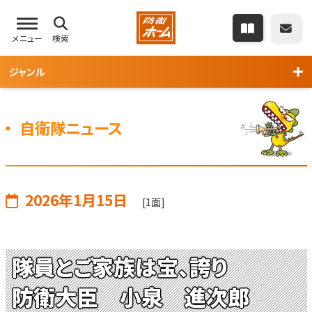
メニュー
検索
ジャンル
自衛隊ニュース
2026年1月15日
[1面]
隊員とご家族は宝、誇り
防衛大臣 小泉 進次郎