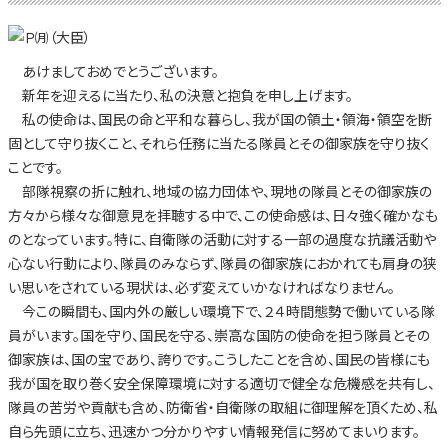
あけましておめでとうございます。
新年を迎えるに当たり、私の決意と抱負を申し上げます。
私の使命は、国民の命と平和な暮らし、我が国の領土・領海・領空を断
固として守り抜くこと、それら任務に当たる隊員とその御家族を守り抜く
ことです。
部隊視察の折に触れ、地域の協力団体や、現地の隊員とその御家族の
方々から様々な御意見を拝聴する中で、この使命感は、日々強く確かなも
のとなっています。特に、自衛隊の活動に対する一部の過度な抗議活動や
心ない行動により、隊員のみならず、隊員の御家族におかれても肩身の狭
い思いをされている現状は、必ず変えていかなければなりません。
今この瞬間も、国内外の厳しい環境下で、２４時間態勢で働いている隊
員がいます。国を守り、国民を守る、崇高な国防の使命を担う隊員とその
御家族は、国の宝であり、誇りです。こうしたことを含め、国民の皆様にも
我が国を取り巻く安全保障環境に対する適切で健全な危機感を共有し、
隊員の苦労や貢献も含め、防衛省・自衛隊の取組に御理解を頂くため、私
自ら先頭に立ち、迅速かつ分かりやすい情報発信に努めてまいります。