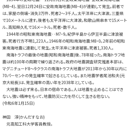
(M8・4)、翌日12月24日に安政南海地震(M8・4)が連動して発生。前者で
は、家屋の倒壊・消失3万件、死者2～3千人。太平洋岸に大津波。三重県
で10メートルに達す。後者も太平洋岸に大津波。和歌山県串本で15メート
ル、高知県久礼で16メートル。死者・数千人。
1944年の昭和東南海地震‥M7・9。紀伊半島から伊豆半島に津浪被
害。死者行方不明1,223人。1946年の昭和南海地震:M8・0。2年前の昭和
東南海地震に連動して発生。太平洋岸に津波被害。死者1,330人。
南海トラフの最後の地震(昭和南海地震)後、78年経った。南海トラフ地
震は約100年の周期で繰り返される。政府の地震調査研究推進本部は、
マグニチュード8～9クラスの南海トラフ大地震が2013年から30年以内に
70パーセントの発生確率で起きるとしている。また地震学者尾池和夫(元
京大総長)は、発生確率の高い年を2038年としている。
大地震は必ず来る。日本の宿命である。人は地震を止めることはでき
ない。強い精神をもって、地震防災に力を尽くして生きる他ない。
(令和6年1月15日)
神田 淳(かんだすなお)
元高知工科大学客員教授。