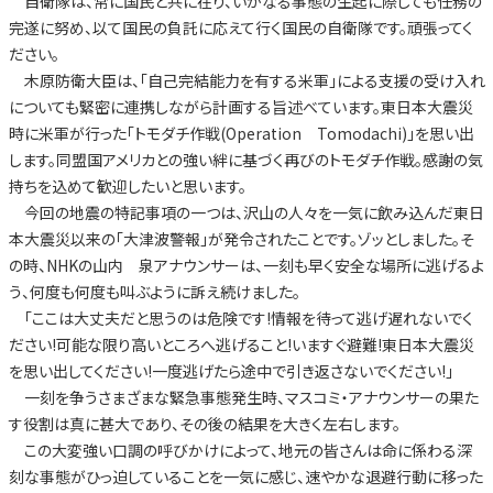
自衛隊は、常に国民と共に在り、いかなる事態の生起に際しても任務の
完遂に努め、以て国民の負託に応えて行く国民の自衛隊です。頑張ってく
ださい。
木原防衛大臣は、「自己完結能力を有する米軍」による支援の受け入れ
についても緊密に連携しながら計画する旨述べています。東日本大震災
時に米軍が行った「トモダチ作戦(Operation Tomodachi)」を思い出
します。同盟国アメリカとの強い絆に基づく再びのトモダチ作戦。感謝の気
持ちを込めて歓迎したいと思います。
今回の地震の特記事項の一つは、沢山の人々を一気に飲み込んだ東日
本大震災以来の「大津波警報」が発令されたことです。ゾッとしました。そ
の時、NHKの山内 泉アナウンサーは、一刻も早く安全な場所に逃げるよ
う、何度も何度も叫ぶように訴え続けました。
「ここは大丈夫だと思うのは危険です!情報を待って逃げ遅れないでく
ださい!可能な限り高いところへ逃げること!いますぐ避難!東日本大震災
を思い出してください!一度逃げたら途中で引き返さないでください!」
一刻を争うさまざまな緊急事態発生時、マスコミ・アナウンサーの果た
す役割は真に甚大であり、その後の結果を大きく左右します。
この大変強い口調の呼びかけによって、地元の皆さんは命に係わる深
刻な事態がひっ迫していることを一気に感じ、速やかな退避行動に移った