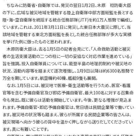
ちなみに防衛省・自衛隊では、発災の翌日1月2日、木原 稔防衛大臣
の下に、広域な被災地域を管轄する陸上自衛隊中部方面総監を長とする
陸・海・空自衛隊を統括する統合任務部隊(JTF)を約1万人態勢で編成し
ています。これは、2011年3月11日に発災した東日本大震災に際して、当
該地域を管轄する東北方面総監を長とした統合任務部隊が多大な実績
を挙げた例に倣ったものと思われます。
木原防衛大臣は、去る1月5日の記者会見にて、「人命救助活動と被災
者の生活支援活動の二つの柱に一切の妥協なく対応作業を進めている」
旨を強調。投入自衛隊員については、能登半島の地理的制約や被災地の
状況、活動内容等を踏まえて逐次増強し、1月9日以降は約6300名態勢で
万全を期しています。航空機約40機、艦艇9隻も展開。
なお、1月5日には、被災地で医療・衛生活動等を行うため、医官・看護
官等を含む予備自衛官及び即応予備自衛官、最大100名に対する召集命
令も発出。既に彼らは活動を開始しています。今後、更なる増強が見込ま
れます。予備自衛官・即応予備自衛官は、常日頃は民間企業等で働いてい
ます。被災地の状況等も踏まえ、彼らが所属する民間企業等の皆さんは、
被災現場へ向かう彼らの背中を温かく押しながら送りだしてくださってい
ます。真に有難いことです。