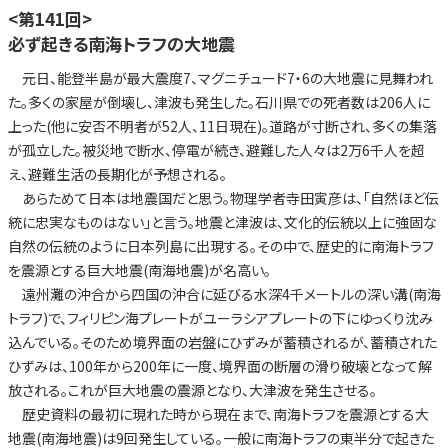
<第141回>
必ず起きる南海トラフの大地震
元日、能登半島が最大震度7、マグニチュード7・6の大地震に見舞われ
た。多くの家屋が倒壊し、津波も発生した。石川県での死者数は206人に
上った(他に安否不明者が52人、11日現在)。道路が寸断され、多くの集落
が孤立した。被災地で断水、停電が続き、避難した人々は2万6千人を超
え、避難生活の長期化が予想される。
あらためて日本は地震国だと思う。物理学者寺田寅彦は、「自然ほど伝
統に忠実なものはない」と言う。地震と津波は、文化的伝統以上に強固な
自然の伝統のように日本列島に出現する。その中で、歴史的に南海トラフ
を震源とする巨大地震(南海地震)が名高い。
遠州灘の沖合から四国の沖合に延びる水深4千メートルの深い溝(南海
トラフ)で、フィリピン海プレートがユーラシアプレートの下にゆっくり沈み
込んでいる。そのため境界面の岩盤にひずみが蓄積されるが、蓄積された
ひずみは、100年から200年に一度、境界面の断層の滑り破壊となって解
放される。これが巨大地震の震源となり、大津波を発生させる。
歴史資料の最初に現れた時から現在まで、南海トラフを震源とする大
地震(南海地震)は9回発生している。一般に南海トラフの東半分で起きた