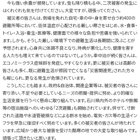
今も強い余震が頻発しています。雪も降り積もる中、二次被害の発生に
はくれぐれも気を付けてください。大変ですが、頑張ってください。
被災者の皆さんは、倒壊を免れた自宅・車の中・身を寄せ合う約400の
避難所等において、低体温症が心配される厳しい寒さをはじめ、水・食事・
トイレ・入浴・衛生・医療等、健康面での様々な負担や苦痛を強いられてい
ます。しかも、そうした厳しい環境下での避難生活は長期間に及ぶことが
予想されます。心身共に体調不良となり、持病が悪化したり、健康を害す
る人たちも増えて来ているのではないでしょうか。車中泊が続く皆さんは、
エコノミークラス症候群を発症しやすくなります。更に被災者には高齢の
皆さんも多く、既に避難生活が原因で亡くなる「災害関連死」された方々
も報じられ、更なる発生が危惧されています。
こうしたことも踏まえ、政府&自治体、関連企業等は、被災者の皆さんに
寄り添い、不足や必要としているニーズの把握・提供に努め、より的確な
生活支援を行うべく懸命に取り組んでいます。石川県内外のホテルや旅館
等の宿泊施設へのいわゆる「2次避難」も開始されています。併せて、寸断
された道路や水道管破損などによる断水を始め、電気・ガス等の生活イン
フラを早急に復旧すべく努めています。多くの被災者の皆さんが待たれて
います。広域かつ甚大な被害を受けた酷寒の地での大変な取り組みです。
頑張って頂きたいと思います。