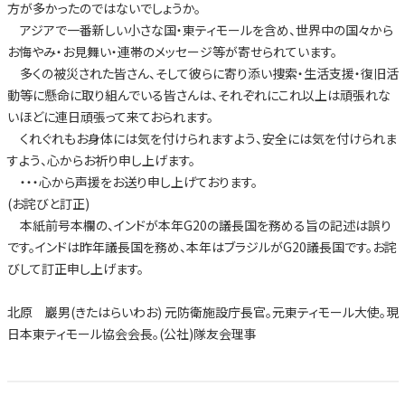
方が多かったのではないでしょうか。
アジアで一番新しい小さな国・東ティモールを含め、世界中の国々から
お悔やみ・お見舞い・連帯のメッセージ等が寄せられています。
多くの被災された皆さん、そして彼らに寄り添い捜索・生活支援・復旧活
動等に懸命に取り組んでいる皆さんは、それぞれにこれ以上は頑張れな
いほどに連日頑張って来ておられます。
くれぐれもお身体には気を付けられますよう、安全には気を付けられま
すよう、心からお祈り申し上げます。
・・・心から声援をお送り申し上げております。
(お詫びと訂正)
本紙前号本欄の、インドが本年G20の議長国を務める旨の記述は誤り
です。インドは昨年議長国を務め、本年はブラジルがG20議長国です。お詫
びして訂正申し上げます。
北原 巖男(きたはらいわお) 元防衛施設庁長官。元東ティモール大使。現
日本東ティモール協会会長。(公社)隊友会理事