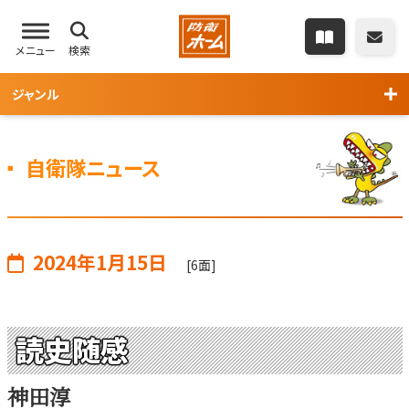
メニュー
検索
ジャンル
自衛隊ニュース
2024年1月15日
[6面]
読史随感
神田淳