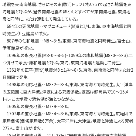
地震を東南海地震、さらにその東(駿河トラフともいう)で起きた地震を東
海地震と呼ぶが、過去南海地震のほとんどすべてが東南海地震、東海地
震と同時に、または連動して発生している。
684年の天武地震‥マグニチュード(M)8と1/4。東海、東南海地震と同
時発生。伊豆諸島が噴火。
887年の仁和地震‥M8～8・5。東海、東南海地震と同時発生。富士山、
伊豆諸島が噴火。
1096年の永長地震(M8・0～8・5)・1099年の康和地震(M8・0～8・3):二
つ併せて永長・康和地震と呼ぶ。東海、東南海地震と連動して発生。
1361年の正平(康安)地震:M8と1/4～8・5。東海、東南海と同時または2
日間隔で発生。
1498年の明応地震‥M8・2～8・4。東海、東南海と同時発生。太平洋岸
の広範囲に巨大津波。津波による死者多数。波高は静岡県で10～15メー
トル。この地震で浜名湖が海とつながる。
1605年の慶長地震‥M7・9～8・0。
1707年の宝永地震‥M8・4～8・6。東海、東南海と同時発生。広範囲で
家屋倒壊(倒壊家屋数6万余)、太平洋岸に大津波。地震と津波による死者
2万人。富士山が噴火。
1854年の安政地震: 12月23日に安政東海地震・安政東南海地震