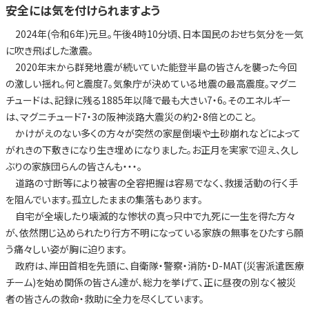
安全には気を付けられますよう
2024年(令和6年)元旦。午後4時10分頃、日本国民のおせち気分を一気
に吹き飛ばした激震。
2020年末から群発地震が続いていた能登半島の皆さんを襲った今回
の激しい揺れ。何と震度7。気象庁が決めている地震の最高震度。マグニ
チュードは、記録に残る1885年以降で最も大きい7・6。そのエネルギー
は、マグニチュード7・3の阪神淡路大震災の約2・8倍とのこと。
かけがえのない多くの方々が突然の家屋倒壊や土砂崩れなどによって
がれきの下敷きになり生き埋めになりました。お正月を実家で迎え、久し
ぶりの家族団らんの皆さんも・・・。
道路の寸断等により被害の全容把握は容易でなく、救援活動の行く手
を阻んでいます。孤立したままの集落もあります。
自宅が全壊したり壊滅的な惨状の真っ只中で九死に一生を得た方々
が、依然閉じ込められたり行方不明になっている家族の無事をひたすら願
う痛々しい姿が胸に迫ります。
政府は、岸田首相を先頭に、自衛隊・警察・消防・D-MAT(災害派遣医療
チーム)を始め関係の皆さん達が、総力を挙げて、正に昼夜の別なく被災
者の皆さんの救命・救助に全力を尽くしています。