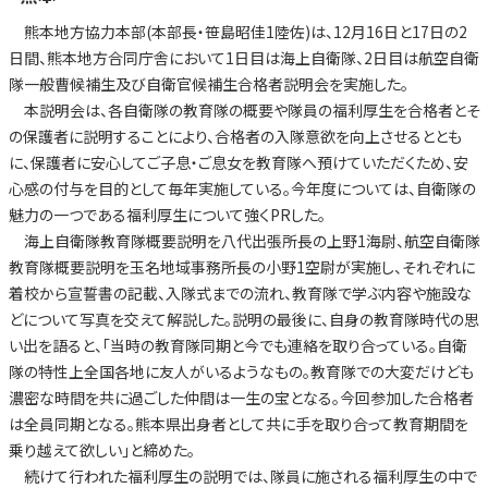
熊本地方協力本部(本部長・笹島昭佳1陸佐)は、12月16日と17日の2
日間、熊本地方合同庁舎において1日目は海上自衛隊、2日目は航空自衛
隊一般曹候補生及び自衛官候補生合格者説明会を実施した。
本説明会は、各自衛隊の教育隊の概要や隊員の福利厚生を合格者とそ
の保護者に説明することにより、合格者の入隊意欲を向上させるととも
に、保護者に安心してご子息・ご息女を教育隊へ預けていただくため、安
心感の付与を目的として毎年実施している。今年度については、自衛隊の
魅力の一つである福利厚生について強くPRした。
海上自衛隊教育隊概要説明を八代出張所長の上野1海尉、航空自衛隊
教育隊概要説明を玉名地域事務所長の小野1空尉が実施し、それぞれに
着校から宣誓書の記載、入隊式までの流れ、教育隊で学ぶ内容や施設な
どについて写真を交えて解説した。説明の最後に、自身の教育隊時代の思
い出を語ると、「当時の教育隊同期と今でも連絡を取り合っている。自衛
隊の特性上全国各地に友人がいるようなもの。教育隊での大変だけども
濃密な時間を共に過ごした仲間は一生の宝となる。今回参加した合格者
は全員同期となる。熊本県出身者として共に手を取り合って教育期間を
乗り越えて欲しい」と締めた。
続けて行われた福利厚生の説明では、隊員に施される福利厚生の中で