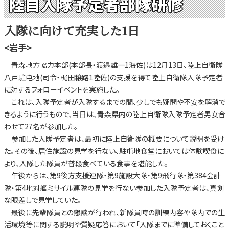
陸自入隊予定者部隊研修
入隊に向けて充実した1日
<岩手>
青森地方協力本部(本部長・渡邉雄一1海佐)は12月13日、陸上自衛隊
八戸駐屯地(司令・梶田穣路1陸佐)の支援を得て陸上自衛隊入隊予定者
に対するフォローイベントを実施した。
これは、入隊予定者が入隊するまでの間、少しでも疑問や不安を解消で
きるように行うもので、当日は、青森県内の陸上自衛隊入隊予定者男女合
わせて27名が参加した。
参加した入隊予定者は、最初に陸上自衛隊の概要について説明を受け
た。その後、居住施設の見学を行ない、駐屯地食堂においては体験喫食に
より、入隊した隊員が普段食べている食事を堪能した。
午後からは、第9後方支援連隊・第9施設大隊・第9飛行隊・第384会計
隊・第4地対艦ミサイル連隊の見学を行ない参加した入隊予定者は、真剣
な眼差しで見学していた。
最後に先輩隊員との懇談が行われ、新隊員時の訓練内容や隊内での生
活環境等に関する説明や質疑応答において「入隊までに準備しておくこと