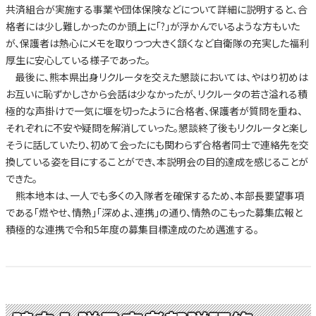
共済組合が実施する事業や団体保険などについて詳細に説明すると、合
格者には少し難しかったのか頭上に「?」が浮かんでいるような方もいた
が、保護者は熱心にメモを取りつつ大きく頷くなど自衛隊の充実した福利
厚生に安心している様子であった。
最後に、熊本県出身リクルータを交えた懇談においては、やはり初めは
お互いに恥ずかしさから会話は少なかったが、リクルータの若さ溢れる積
極的な声掛けで一気に堰を切ったように合格者、保護者が質問を重ね、
それぞれに不安や疑問を解消していった。懇談終了後もリクルータと楽し
そうに話していたり、初めて会ったにも関わらず合格者同士で連絡先を交
換している姿を目にすることができ、本説明会の目的達成を感じることが
できた。
熊本地本は、一人でも多くの入隊者を確保するため、本部長要望事項
である「燃やせ、情熱」「深めよ、連携」の通り、情熱のこもった募集広報と
積極的な連携で令和5年度の募集目標達成のため邁進する。