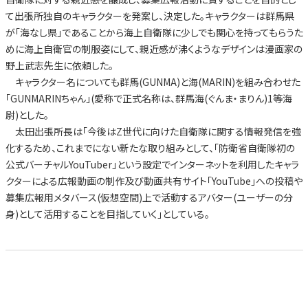
て出張所独自のキャラクターを発案し、決定した。キャラクターは群馬県
が「海なし県」であることから海上自衛隊に少しでも関心を持ってもらうた
めに海上自衛官の制服姿にして、親近感が沸くようなデザインは漫画家の
野上武志先生に依頼した。
キャラクター名についても群馬(GUNMA)と海(MARIN)を組み合わせた
「GUNMARINちゃん」(愛称で正式名称は、群馬海(ぐんま・まりん)1等海
尉)とした。
太田出張所長は「今後はZ世代に向けた自衛隊に関する情報発信を強
化するため、これまでにない新たな取り組みとして、「防衛省自衛隊初の
公式バーチャルYouTuber」という設定でインターネットを利用したキャラ
クターによる広報動画の制作及び動画共有サイト「YouTube」への投稿や
募集広報用メタバース(仮想空間)上で活動するアバター(ユーザーの分
身)として活用することを目指していく」としている。