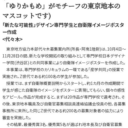
「ゆりかもめ」がモチーフの東京地本の
マスコットです)
「新たな可能性」デザイン専門学生と自衛隊イメージポスタ
ー作成
<代々木>
東京地方協力本部代々木募集案内所(所長・阿南1陸尉)は、10月4日～
11月28日の間、新たな学校開拓の取り組みとして専門学校日本デザイナ
ー学院(渋谷区)との共同事業により自衛隊イメージポスターを作成した。
本事業は、専門学校のカリキュラムの一環である「産学共同」の授業で
実施され、Z世代である約100名の学生が参加した。
授業では、まず自衛隊概要説明からスタートし、約1カ月の作成期間で
学生が感じた自衛隊のイメージをポスターに表現してもらい、個々の感性
をアピール。作品が完成すると、まずは20作品が専門学校で選考され、そ
の後、東京地本職員及び自衛官募集相談員連絡協議会役員の他、各募集
事務所に来所した同じZ世代である約200名の募集対象者の協力により
審査を実施した。
その結果、最優秀賞3名、優秀賞5名が選ばれ地本長及び自衛官募集