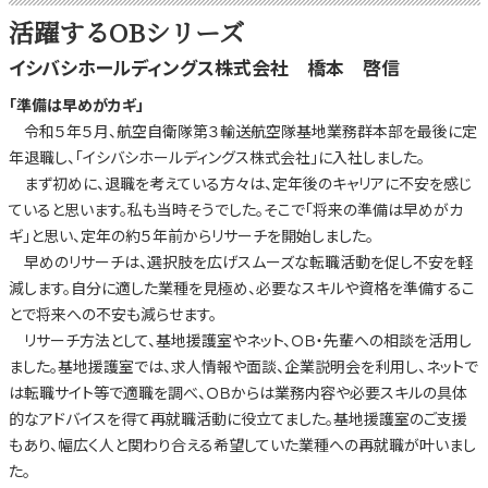
活躍するOBシリーズ
イシバシホールディングス株式会社 橋本 啓信
「準備は早めがカギ」
令和５年５月、航空自衛隊第３輸送航空隊基地業務群本部を最後に定
年退職し、「イシバシホールディングス株式会社」に入社しました。
まず初めに、退職を考えている方々は、定年後のキャリアに不安を感じ
ていると思います。私も当時そうでした。そこで「将来の準備は早めがカ
ギ」と思い、定年の約５年前からリサーチを開始しました。
早めのリサーチは、選択肢を広げスムーズな転職活動を促し不安を軽
減します。自分に適した業種を見極め、必要なスキルや資格を準備するこ
とで将来への不安も減らせます。
リサーチ方法として、基地援護室やネット、ＯＢ・先輩への相談を活用し
ました。基地援護室では、求人情報や面談、企業説明会を利用し、ネットで
は転職サイト等で適職を調べ、ＯＢからは業務内容や必要スキルの具体
的なアドバイスを得て再就職活動に役立てました。基地援護室のご支援
もあり、幅広く人と関わり合える希望していた業種への再就職が叶いまし
た。