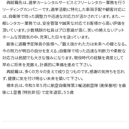
再就職先は、選挙カーレンタルサービスとフリーレンタカー業務を行う
リーディングカンパニーです。選挙活動に特化した車両手配や顧客対応に
は、自衛隊で培った調整力や迅速な対応力が活かされています。また、一
般レンタカー業務では、安全管理や誠実な対応でお客様から高い評価を
頂いています。少数精鋭の社員はプロ意識が高く、笑いの絶えないアット
ホームな雰囲気の中、充実した日々を送っています。
最後に退職予定隊員の皆様へ、「鍛え抜かれた力は未来への礎となる。
今の努力が明日の自分を支える」自衛隊で培った迅速な判断力や柔軟な
対応力は民間でも大きな強みになります。現役時代の経験を資産として
早めに将来を見据え、計画的に準備を進めて下さい。
再就職は、多くの方々の支えで成り立つものです。感謝の気持ちを忘れ
ず、健康に気を付け明るい未来を築いて下さい。
橋本氏は、令和５年５月に航空自衛隊第３輸送航空隊（美保基地）を最
後に１空曹（特別昇任）で定年退官。５５歳