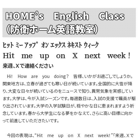
HOME’s English Class
（防衛ホーム英語教室）
ﾋｯﾄ ﾐｰ ｱｯﾌﾟ ｵﾝ ｴｯｸｽ ﾈｷｽﾄ ｳｨｰｸ
Hit me up on X next week！
来週、Ｘで連絡ください
Hi！ How are you doing？ 皆様、いかがお過ごしでしょうか。
関東地方は、立春が過ぎても寒い日が続いています。全国的に大雪が降
り、大変な日々が続いているのをニュースで知り、異常気象を実感してい
ます。大学は、今が入試シーズンです。毎週数日は、入試の支援で職員が駆
り出されています。大学の入学試験日が、穏やかな日に恵まれますよう祈
念しています。春から大学生になる夢をかなえて、さらに高い目標に向か
って前進していただきたいです。
今回の表現は、“Hit me up on X next week！”「来週、Ｘで