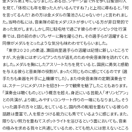
金メダル第１号になりました。ある日、ジャージ姿で外を歩く白髪頭の人
を見て、「体校にも年を取った人がいるんですね？」と上司に尋ねると、「何
を言ってるんだ！あの方は金メダルの蒲池さんじゃないか！」と言われまし
た。当時の私には、音楽隊の前をメダリストが歩いている方が非日常的で
あった気がします。しかし同じ駐屯地で過ごす彼らのオリンピック壮行演
奏では、目の前の赤いブレザーに胸を躍らされ、その選手らが活躍すると
同僚がメダルをとったような気分も味わわせてもらいました。
「東京２０２０」の柔道、濵田尚里選手らの活躍は記憶に新しいところで
すが、大会後にはオリンピアンたちが返礼のため中央音楽隊を訪れてくれ
ました。メダルを胸にしたアスリートたちを見ていると、国民に勇気と感動
を与える彼らと音楽隊の役割が、まったく同じものに感じてくるのです（選
手たちも楽器を片手に上機嫌でした）。また中央音楽隊の定期演奏会で
は、ステージにメダリストを招きトークで観衆を魅了したこともあります。
「演奏会は聴くもの」という概念を超え、身近にいる芸能人「オリンピアン」
との共演が、より親しみやすいコンサート作りの一端にもなりました。そう
いった選手の方々と話しをしていると、国内外の転戦を重ねている彼らの
話題は豊富で、人を惹きつける能力にも秀でているように感じます。また、
限りない努力を重ねてスポットライトを浴びるという面においても、音楽
の極みを求める我々と共通しているため、とても他人には思えないところ