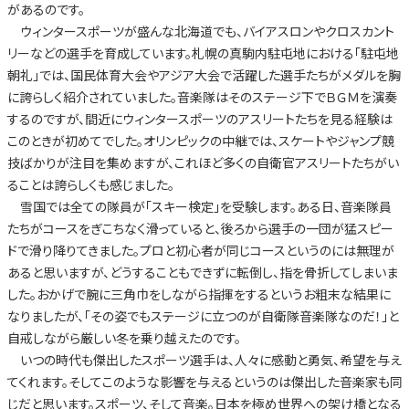
があるのです。
ウィンタースポーツが盛んな北海道でも、バイアスロンやクロスカント
リーなどの選手を育成しています。札幌の真駒内駐屯地における「駐屯地
朝礼」では、国民体育大会やアジア大会で活躍した選手たちがメダルを胸
に誇らしく紹介されていました。音楽隊はそのステージ下でＢＧＭを演奏
するのですが、間近にウィンタースポーツのアスリートたちを見る経験は
このときが初めてでした。オリンピックの中継では、スケートやジャンプ競
技ばかりが注目を集めますが、これほど多くの自衛官アスリートたちがい
ることは誇らしくも感じました。
雪国では全ての隊員が「スキー検定」を受験します。ある日、音楽隊員
たちがコースをぎこちなく滑っていると、後ろから選手の一団が猛スピー
ドで滑り降りてきました。プロと初心者が同じコースというのには無理が
あると思いますが、どうすることもできずに転倒し、指を骨折してしまいま
した。おかげで腕に三角巾をしながら指揮をするというお粗末な結果に
なりましたが、「その姿でもステージに立つのが自衛隊音楽隊なのだ！」と
自戒しながら厳しい冬を乗り越えたのです。
いつの時代も傑出したスポーツ選手は、人々に感動と勇気、希望を与え
てくれます。そしてこのような影響を与えるというのは傑出した音楽家も同
じだと思います。スポーツ、そして音楽。日本を極め世界への架け橋となる