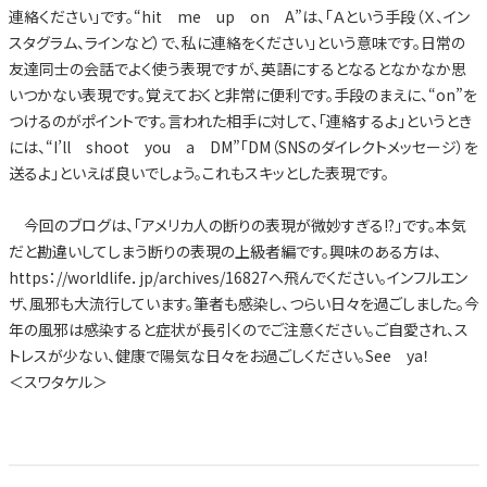
連絡ください」です。“hit me up on A”は、「Ａという手段（Ｘ、イン
スタグラム、ラインなど）で、私に連絡をください」という意味です。日常の
友達同士の会話でよく使う表現ですが、英語にするとなるとなかなか思
いつかない表現です。覚えておくと非常に便利です。手段のまえに、“on”を
つけるのがポイントです。言われた相手に対して、「連絡するよ」というとき
には、“I’ll shoot you a DM”「DM（SNSのダイレクトメッセージ）を
送るよ」といえば良いでしょう。これもスキッとした表現です。
今回のブログは、「アメリカ人の断りの表現が微妙すぎる!?」です。本気
だと勘違いしてしまう断りの表現の上級者編です。興味のある方は、
https：//worldlife．jp/archives/16827へ飛んでください。インフルエン
ザ、風邪も大流行しています。筆者も感染し、つらい日々を過ごしました。今
年の風邪は感染すると症状が長引くのでご注意ください。ご自愛され、ス
トレスが少ない、健康で陽気な日々をお過ごしください。See ya！
＜スワタケル＞