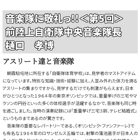
音楽隊に敬礼っ!!＜第5回＞
前陸上自衛隊中央音楽隊長
樋口 孝博
アスリート達と音楽隊
朝霞駐屯地に所在する「自衛隊体育学校」は、見学者のマストアイテム
になっています。特別な知識・技術・経験に加え、人並み外れた体力を誇る
アスリートの集まりですから、見学するだけでも刺激がもらえます。日本
がひとつとなった１９６４年の東京オリンピックでは、重量挙げの三宅やマ
ラソンの円谷といった多くの体校選手が活躍するなかで、音楽隊も同じ時
を過ごしました。当時の演奏記録には「重量挙げ三宅３尉、テレビ結婚式」
というものまであるのが驚きです。
音楽隊の重要なレパートリーである、《オリンピック・ファンファーレ》で
も有名な１９８４年のロサンゼルス五輪では、射撃の蒲池選手が日本人の