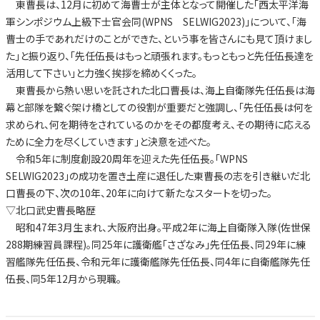
東曹長は、12月に初めて海曹士が主体となって開催した「西太平洋海
軍シンポジウム上級下士官会同(WPNS SELWIG2023)」について、「海
曹士の手であれだけのことができた、という事を皆さんにも見て頂けまし
た」と振り返り、「先任伍長はもっと頑張れます。もっともっと先任伍長達を
活用して下さい」と力強く挨拶を締めくくった。
東曹長から熱い思いを託された北口曹長は、海上自衛隊先任伍長は海
幕と部隊を繋ぐ架け橋としての役割が重要だと強調し、「先任伍長は何を
求められ、何を期待をされているのかをその都度考え、その期待に応える
ために全力を尽くしていきます」と決意を述べた。
令和5年に制度創設20周年を迎えた先任伍長。「WPNS
SELWIG2023」の成功を置き土産に退任した東曹長の志を引き継いだ北
口曹長の下、次の10年、20年に向けて新たなスタートを切った。
▽北口武史曹長略歴
昭和47年3月生まれ、大阪府出身。平成2年に海上自衛隊入隊(佐世保
288期練習員課程)。同25年に護衛艦「さざなみ」先任伍長、同29年に練
習艦隊先任伍長、令和元年に護衛艦隊先任伍長、同4年に自衛艦隊先任
伍長、同5年12月から現職。