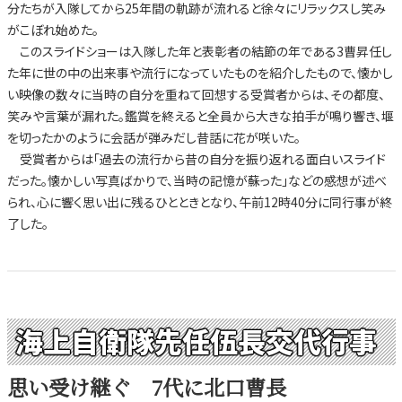
分たちが入隊してから25年間の軌跡が流れると徐々にリラックスし笑み
がこぼれ始めた。
このスライドショーは入隊した年と表彰者の結節の年である3曹昇任し
た年に世の中の出来事や流行になっていたものを紹介したもので、懐かし
い映像の数々に当時の自分を重ねて回想する受賞者からは、その都度、
笑みや言葉が漏れた。鑑賞を終えると全員から大きな拍手が鳴り響き、堰
を切ったかのように会話が弾みだし昔話に花が咲いた。
受賞者からは「過去の流行から昔の自分を振り返れる面白いスライド
だった。懐かしい写真ばかりで、当時の記憶が蘇った」などの感想が述べ
られ、心に響く思い出に残るひとときとなり、午前12時40分に同行事が終
了した。
海上自衛隊先任伍長交代行事
思い受け継ぐ 7代に北口曹長