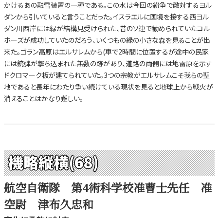
かけるあの融雪装置の一種である。この水は今回の紛争で敵対するヨル
ダンから引いていると言うことだった。イスラエルに国境を接する西ヨル
ダン川西岸には緑が結構見受けられた、昔のソ連で勧められていたコル
ホーズが成功していたのだろう、いくつもの緑の小さな森を見ることが出
来た。ゴラン高原はエルサレムから(車で2時間に位置するが途中の民家
には銃弾が撃ち込まれた無数の跡があり、道路の両側には地雷原を示す
ドクロマーク板が建てられていた。3つの宗教がエルサレムこそ我らの聖
地であると長年にわたり争い続けている現状を見ると地球上から戦火が
消えることはかなり難しい。
機略縦横(68)
航空自衛隊 第4術科学校准曹士先任 准
空尉 津布久忠和