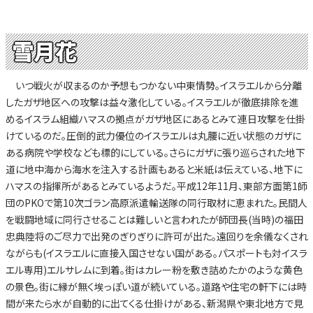
雪月花
いつ戦火が収まるのか予想もつかない中東情勢。イスラエルから分離
したガザ地区への攻撃は益々激化している。イスラエルが徹底排除を進
めるイスラム組織ハマスの拠点がガザ地区にあるとみて連日攻撃を仕掛
けているのだ。圧倒的武力優位のイスラエルは丸腰に近い状態のガザに
ある病院や学校なども標的にしている。さらにガザに張り巡らされた地下
道に地中海から海水を注入する計画もあると米紙は伝えている、地下に
ハマスの指揮所があるとみているようだ。平成12年11月、東部方面第1師
団のPKOで第10次ゴラン高原派遣輸送隊の同行取材に恵まれた。民間人
を戦闘地域に同行させることは難しいと言われたが師団長(当時)の福田
忠典陸将のご尽力で出発のぎりぎりに許可が出た。遠回りを余儀なくされ
ながらも(イスラエルに直接入国させない国がある。パスポートも対イスラ
エル専用)エルサレムに到着。街はカレー粉を敷き詰めたかのような黄色
の景色。街に縁が無く埃っぽい道が続いている。道路や住宅の軒下には時
間が来たら水が自動的に出てくる仕掛けがある、新潟県や東北地方で見