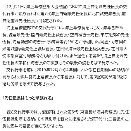
12月21日、海上幕僚監部大会議室において海上自衛隊先任伍長の交
代行事が執り行われ、第7代海上自衛隊先任伍長に北口武史海曹長(前
自衛艦隊先任伍長)が指定された。
海上幕僚監部での交代行事には、海上幕僚長をはじめ、海幕各部課
長、統幕最先任・陸自最先任上級曹長・空自准曹士先任、東京近郊の先任
伍長、海幕勤務の海曹士・事務官等約150名が参加した。同盟・同志国の
米第7艦隊最先任上級兵曹長、在日米海軍最先任上級兵曹長、在日豪大
使館部官室付総務補佐も駆け付けた。また退任する第6代海上自衛隊先
任伍長の東和仁海曹長のご家族もその最後の姿をそばで見守った。
交代行事を前に、2019年12月から4年間にわたる在任期間中の功績が
認められ、酒井良海上幕僚長から東曹長に対して、第3級賞詞が第3級防
衛功労章を添えて授与された。
「先任伍長はもっと頑張れる」
続く交代行事では、指定解除された第6代・東曹長が酒井海幕長に先任
伍長識別章を返納。その識別章を新たに指定された第7代・北口曹長の左
胸に酒井海幕長が自ら取り付けた。