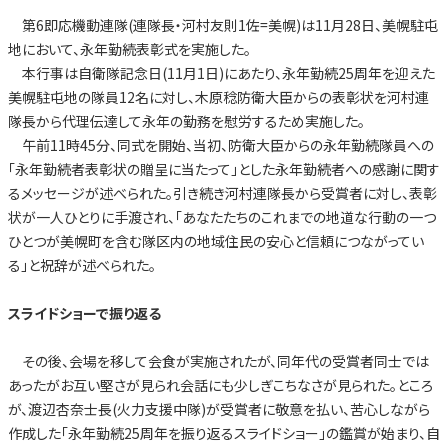
第6即応機動連隊(連隊長・河村友則1佐=美幌)は11月28日、美幌駐屯
地において、永年勤続表彰式を実施した。
本行事は自衛隊記念日(11月1日)にあたり、永年勤続25周年を迎えた
美幌駐屯地の隊員12名に対し、木原稔防衛大臣からの表彰状を河村連
隊長から代理伝達して永年の勤務を慰労するため実施した。
午前11時45分、同式を開始、当初、防衛大臣からの永年勤続隊員への
「永年勤続者表彰状の贈呈に当たって」とした永年勤続者への感謝に関す
るメッセージが述べられた。引き続き河村連隊長から受賞者に対し、表彰
状が一人ひとりに手渡され、「あなたたちのこれまでの地道な行動の一つ
ひとつが美幌町を含む隊区内の地域住民の安心と信頼につながってい
る」と祝辞が述べられた。
スライドショーで振り返る
その後、会場を移して会食が実施されたが、同年代の受賞者同士では
あったがお互い堅さが見られ会話にも少しぎこちなさが見られた。ところ
が、渡辺杏奈士長(火力支援中隊)が受賞者に敬意を払い、苦心しながら
作成した「永年勤続25周年を振り返るスライドショー」の鑑賞が始まり、自