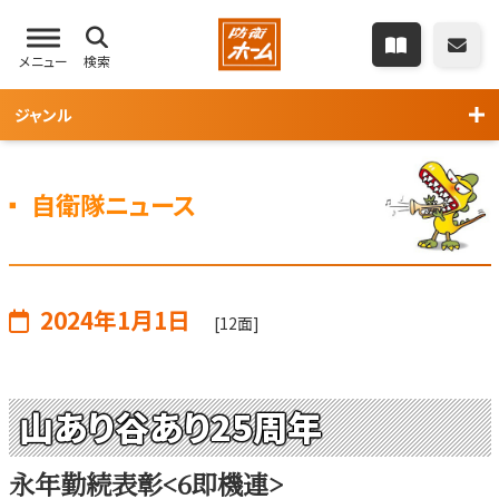
メニュー
検索
ジャンル
自衛隊ニュース
2024年1月1日
[12面]
山あり谷あり25周年
永年勤続表彰<6即機連>