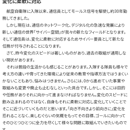
変化に柔軟に対応
航空自衛隊に入隊以来、通信員としてモールス信号を駆使し約30年勤
務してきました。
しかし現在は、通信のネットワーク化、デジタル化の急速な発展により
新しい通信の世界「サイバー空間」が我々の新たなフィールドとなります。
そして通信員は、変化に柔軟に対応するためサイバー要員として新たな
任務が付与されることになります。
さて、昨今変化のスピードは著しいものがあり、過去の取組が通用しな
い現状があります。
それは普段の生活からも感じることがあります。入隊する隊員も様々で
考え方の違いや育ってきた環境により従来の教育や指導方法ではうまくい
かないこともあり、悩みはつきません。さらには、0から進めていた事業や
取組みも変更や廃止も止むなしといった具合です。しかし、そこには目的
や任務がありそれに向かって進まなければなりません。変化のスピードに
飲み込まれるのではなく、自身もそれに柔軟に対応し変化していくことで
そこに近づいていくものだと思います。「向き不向きより前向きに」変化を
恐れることなく、楽しむぐらいの気概をもってその目標、ゴールに向かって
そのひとつひとつに全力を尽くして様々な問題に取組んでいきたいもので
す。