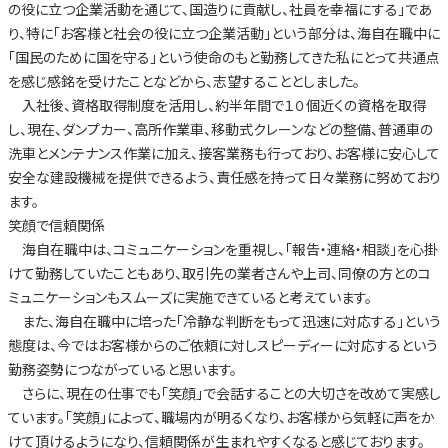
の役に立つ企業活動を通じて、国造りに貢献し、社員を幸福にする」であ
り、特に「お客様と社会の役に立つ企業活動」という部分は、海自在職中に
「国民のために国を守る」という使命のもと勤務してきた私にとって共通点
を感じ感銘を受けたことなどから、志望することとしました。
入社後、資格取得制度を活用し、約半年間で１０個近くの資格を取得
し、現在、ダンプカー、高所作業車、移動式クレーンなどの整備、普通車の
洗車とメンテナンス作業に加え、接客業務も行っており、お客様に安心して
安全な建設機械を提供できるよう、責任感を持って日々業務に努めており
ます。
笑顔で信頼関係
海自在職中は、コミュニケーションを重視し、「報告・連絡・相談」を心掛
けて勤務していたこともあり、取引先の業者さんや上司、同僚の方とのコ
ミュニケーションもスムーズに実施できていると考えています。
また、海自在職中に培った「冷静な判断をもって迅速に対応する」という
態度は、今ではお客様からのご依頼に対しスピーディーに対応するという
勤務姿勢につながっていると思います。
さらに、現在の仕事でも「笑顔」で会話することの大切さを改めて実感し
ています。「笑顔」によって、職場内が明るくなり、お客様から気軽に声をか
けて頂けるようになり、信頼関係が生まれやすくなると感じております。