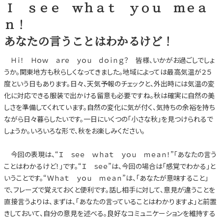
Ｉ ｓｅｅ ｗｈａｔ ｙｏｕ ｍｅａ
ｎ！
あなたの言うことはわかるけど！
Ｈｉ！ Ｈｏｗ ａｒｅ ｙｏｕ ｄｏｉｎｇ？ 皆様、いかがお過ごしでしょ
うか。関東地方も秋らしくなってきました。地域によっては最高気温が２５
度という日もあります。日々、天気予報のチェックと、外出時には気温の変
化に対応できる服装で出かける留意も必要ですね。秋は確実に自然の美
しさを準備してくれています。自然の変化に気が付く、気持ちの余裕を持ち
ながら日々暮らしたいです。一日にいくつの「小さな秋」を見つけられるで
しょうか。いろいろな形で、秋をお楽しみください。
今回の表現は、“Ｉ ｓｅｅ ｗｈａｔ ｙｏｕ ｍｅａｎ！”「あなたの言う
ことはわかるけど！」です。“Ｉ ｓｅｅ”は、今回の場合は「感覚でわかる」と
いうことです。“Ｗｈａｔ ｙｏｕ ｍｅａｎ”は、「あなたが意味すること」
で、フレーズで覚えておくと便利です。話し相手に対して、意見が違うことを
直接言うよりは、まずは、「あなたの言っていることはわかりますよ」と前置
きしておいて、自分の意見を述べる。良好なコミュニケーションを維持する