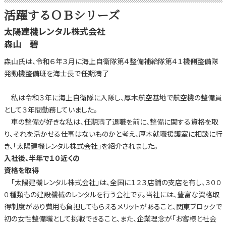
活躍するＯＢシリーズ
太陽建機レンタル株式会社
森山 碧
森山氏は、令和６年３月に海上自衛隊第４整備補給隊第４１機側整備隊
発動機整備班を海士長で任期満了
私は令和３年に海上自衛隊に入隊し、厚木航空基地で航空機の整備員
として３年間勤務していました。
車の整備が好きな私は、任期満了退職を前に、整備に関する資格を取
り、それを活かせる仕事はないものかと考え、厚木就職援護室に相談に行
き、「太陽建機レンタル株式会社」を紹介されました。
入社後、半年で１０近
くの
資格を取得
「太陽建機レンタル株式会社」は、全国に１２３店舗の支店を有し、３００
０種類もの建設機械のレンタルを行う会社です。当社には、豊富な資格取
得制度があり費用も負担してもらえるメリットがあること、関東ブロックで
初の女性整備職として挑戦できること、また、企業理念が「お客様と社会