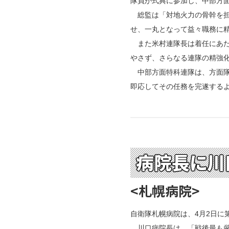
隊員が式典に参加し、中部方面
総監は「対地火力の骨幹を担
せ、一丸となって益々職務に
また米村連隊長は着任にあた
やさず、さらなる連隊の精強
中部方面特科連隊は、方面隊
即応してその任務を完遂する
病院長に川
<札幌病院>
自衛隊札幌病院は、4月2日に
川口病院長は、「戦後最も厳