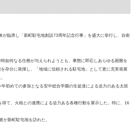
団体が臨席し「新町駐屯地創設73周年記念行事」を盛大に挙行し、自衛
時如何なる任務が与えられようとも、事態に即応しあらゆる困難を
能を存分に発揮し、「地域に信頼される駐屯地」として更に充実発展
た。
今年初めての参加となる安中総合学園の生徒達による迫力のある太鼓
を得て、火砲との連携による迫力ある各種行動を展示した。特に、16
場者が新町駐屯地を訪れた。