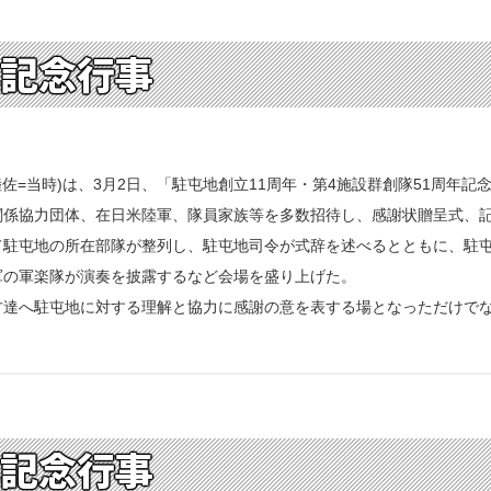
年記念行事
佐=当時)は、3月2日、「駐屯地創立11周年・第4施設群創隊51周年記
係協力団体、在日米陸軍、隊員家族等を多数招待し、感謝状贈呈式、記
駐屯地の所在部隊が整列し、駐屯地司令が式辞を述べるとともに、駐屯
軍の軍楽隊が演奏を披露するなど会場を盛り上げた。
達へ駐屯地に対する理解と協力に感謝の意を表する場となっただけでな
年記念行事