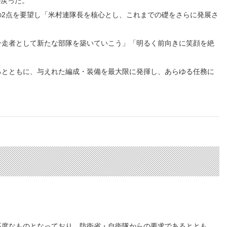
が戻った。
2点を要望し「米村連隊長を核心とし、これまでの礎をさらに発展さ
走者として新たな部隊を築いていこう」「明るく前向きに笑顔を絶
とともに、与えれた編成・装備を最大限に発揮し、あらゆる任務に
度なものとなっており、防衛省・自衛隊からの要求であるととも