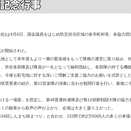
年記念行事
陸佐)は4月6日、国会議員をはじめ防災担当区域の各市町村長、各協力
が開始された。
地として本年度もより一層の緊張感をもって隊務の運営に取り組み、何
う、所在各部隊及び隊員が一丸となって融和団結し、各部隊の持てる機
べ、今後も駐屯地に対する深いご理解ご支援ご協力のお願いを式辞とし
状受賞者の紹介、第12音楽隊の演奏に合わせ観閲行進を行い、最後に
る一場面」を想定し、第48普通科連隊及び第12偵察戦闘大隊の協力
多くの観客から歓声の声が上がり、会場は大きく盛り上がった。
4回しんまち桜まつり」と合わせ、2日間で約2万5000人の多くの来