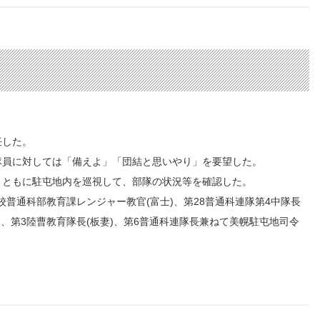
任した。
員に対しては「備えよ」「団結と思いやり」を要望した。
ともに駐屯地内を巡視して、部隊の状況等を確認した。
普通科部教育課レンジャー教官(富士)、第28普通科連隊第4中隊長
)、第3陸曹教育隊長(板妻)、第6普通科連隊長兼ねて美幌駐屯地司令