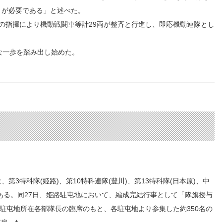
とが必要である」と述べた。
の指揮により機動戦闘車等計29両が整斉と行進し、即応機動連隊とし
な一歩を踏み出し始めた。
3特科隊(姫路)、第10特科連隊(豊川)、第13特科隊(日本原)、中
ある。同27日、姫路駐屯地において、編成完結行事として「隊旗授与
駐屯地所在各部隊長の臨席のもと、各駐屯地より参集した約350名の