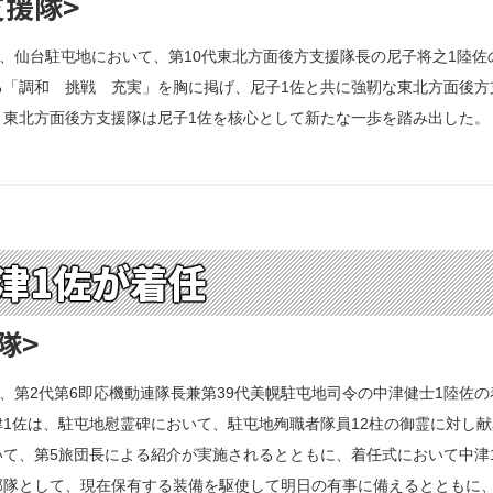
支援隊>
日、仙台駐屯地において、第10代東北方面後方支援隊長の尼子将之1陸
「調和 挑戦 充実」を胸に掲げ、尼子1佐と共に強靭な東北方面後方
。東北方面後方支援隊は尼子1佐を核心として新たな一歩を踏み出した。
津1佐が着任
隊>
て、第2代第6即応機動連隊長兼第39代美幌駐屯地司令の中津健士1陸佐
1佐は、駐屯地慰霊碑において、駐屯地殉職者隊員12柱の御霊に対し献
て、第5旅団長による紹介が実施されるとともに、着任式において中津
部隊として、現在保有する装備を駆使して明日の有事に備えるとともに