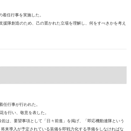
佐の着任行事を実施した。
支援隊創造のため、己の置かれた立場を理解し、何をすべきかを考え
の着任行事が行われた。
花を行い、敬意を表した。
1佐は、要望事項として「日々前進」を掲げ、「即応機動連隊という
、将来導入が予定されている装備を即戦力化する準備をしなければな