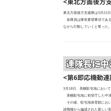
<東北方面後方
東北方面後方支援隊は3月21
各隊員は隊長要望事項である
ながら行動していくと誓った
連隊長に中
<第6即応機動連
3月18日、美幌駐屯地におい
美幌駐屯地に初登庁した中津
その後、駐屯地体育館におい
諸職種から編成された新しい