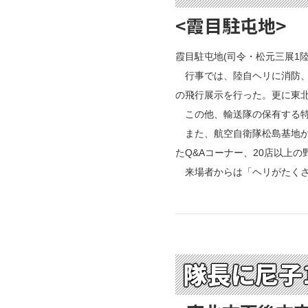
<霞目駐屯地>
霞目駐屯地(司令・松元三展1
行事では、陸自ヘリに消防、
の飛行展示を行った。更に東北
この他、輸送隊の保有する特
また、航空自衛隊松島基地から
たQ&Aコーナー、20店以上
来場者からは「ヘリがたくさ
隊長に尼子