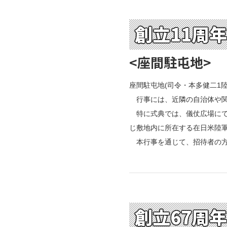
2004年
2003年
創立11周
2002年
2001年
<座間駐屯地>
座間駐屯地(司令・本多健二1陸
行事には、近隣の自治体や関
特に式典では、儀仗広場にて
じ敷地内に所在する在日米陸
本行事を通じて、招待者の方
創立67周