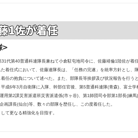
藤1佐が着任
隊>
第31代第40普通科連隊長兼ねて小倉駐屯地司令に、佐藤靖倫1陸佐が着
た着任式において、佐藤連隊長は、「任務の完遂」を統率方針とし、隊
着任の抱負について述べた。また、部隊長等挨拶及び状況報告を行うと
成6年3月自衛隊に入隊、幹部任官後、第5普通科連隊(青森)、富士学校
運用第2課災害派遣班災害派遣係(市ヶ谷)、第1師団司令部第1部長(練馬
部企画課長(仙台)等、数々の部隊を歴任し、この度着任した。
して更なる精強化を目指す。