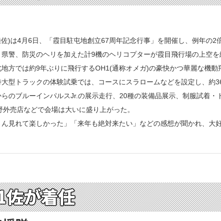
陸佐)は4月6日、「霞目駐屯地創立67周年記念行事」を開催し、例年の2
県警、防災のヘリを加えた計9機のヘリコプターが霞目飛行場の上空を
地方では約9年ぶりに飛行するOH1(通称オメガ)の豪快かつ華麗な機
大型トラックの体験試乗では、コースにスラロームなどを設定し、約3
のブルーインパルスJr.の展示走行、20種の装備品展示、制服試着
の野外売店などで会場は大いに盛り上がった。
ん見れて楽しかった」「来年も絶対来たい」などの感想が聞かれ、大
1佐が着任