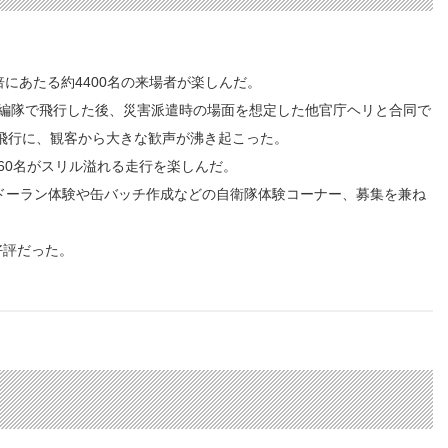
倍にあたる約4400名の来場者が楽しんだ。
編隊で飛行した後、災害派遣時の場面を想定した他官庁ヘリと合同で
動飛行に、観客から大きな歓声が沸き起こった。
60名がスリル溢れる走行を楽しんだ。
・ドーラン体験や缶バッチ作成などの自衛隊体験コーナー、募集を兼ね
好評だった。