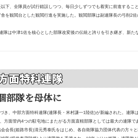
長以下、全隊員が試行錯誤しつつ、毎日少しずつでも着実に前進するこ
舎を観閲台とした観閲行進を実施した。観閲部隊は副連隊長の弓削2佐
連隊は中津1佐を核心とした部隊改変後の伝統と誇りを引き継ぎ、新た
方面特科連隊
4個部隊を母体に
づき、中部方面特科連隊(連隊長・米村謙一1陸佐)が新編された。連隊は、第
し、方面管内4つの駐屯地にまたがる方面直轄部隊としては最大の連隊で
会会長(姫路市長)清元秀泰氏をはじめ、各自衛隊協力団体代表の方々と