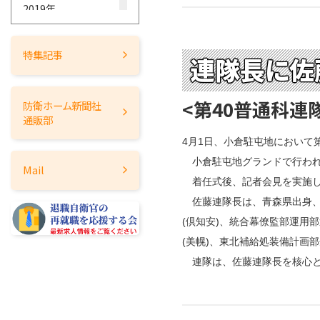
2019年
2018年
2017年
特集記事
連隊長に佐
2016年
2015年
<第40普通科連
防衛ホーム
新聞社
2014年
通販部
2013年
4月1日、小倉駐屯地において
2012年
小倉駐屯地グランドで行われ
Mail
2011年
着任式後、記者会見を実施し
2010年
佐藤連隊長は、青森県出身、平
2009年
(倶知安)、統合幕僚監部運用部
2008年
(美幌)、東北補給処装備計画
2007年
連隊は、佐藤連隊長を核心と
2006年
2005年