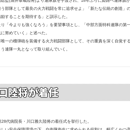
総監(堀井泰蔵陸将)より連隊旗を手渡され、18年ぶりに姫路へ連隊旗
う部隊として最良の火力戦闘を常に追求せよ」「新たな伝統の創造」の
精励することを期待する」と訓示した。
り「今よりも強くなろう」を要望事項とし、「中部方面特科連隊の第一
化に努めていく」と述べた。
唯一の榴弾砲を装備する火力戦闘部隊として、その重責を深く自覚する
よう連隊一丸となって取り組んでいく。
口陸将が着任
第28代病院長・川口雅久陸将の着任式を挙行した。
しい安全保障環境の下、自衛隊衛生に求められる役割は、幅広くかつ高