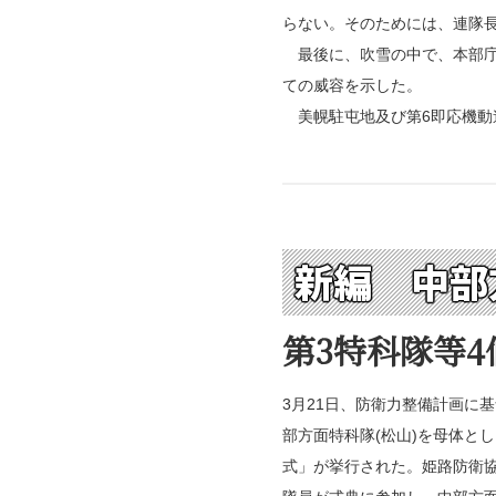
らない。そのためには、連隊
最後に、吹雪の中で、本部庁
ての威容を示した。
美幌駐屯地及び第6即応機動
新編 中部
第3特科隊等
3月21日、防衛力整備計画に基
部方面特科隊(松山)を母体と
式」が挙行された。姫路防衛協