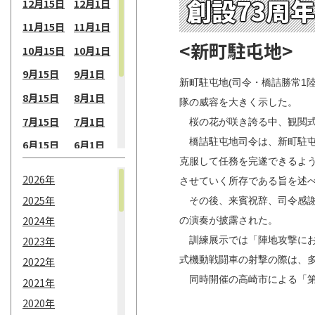
創設73周
12月15日
12月1日
11月15日
11月1日
<新町駐屯地>
10月15日
10月1日
9月15日
9月1日
新町駐屯地(司令・橋詰勝常1
8月15日
8月1日
隊の威容を大きく示した。
7月15日
7月1日
桜の花が咲き誇る中、観閲式
橋詰駐屯地司令は、新町駐屯
6月15日
6月1日
克服して任務を完遂できるよ
5月15日
5月1日
2026年
させていく所存である旨を述
4月15日
4月1日
2025年
その後、来賓祝辞、司令感謝
3月15日
3月1日
2024年
の演奏が披露された。
2月15日
2月1日
2023年
訓練展示では「陣地攻撃におけ
式機動戦闘車の射撃の際は、
2022年
1月15日
1月1日
同時開催の高崎市による「第3
2021年
2020年