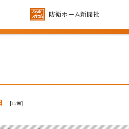
日
[12面]