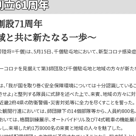
創立61周年
創設71周年
域と共に新たなる一歩～
陸将=千僧)は、5月15日、千僧駐屯地において、新型コロナ感染症
ーコロナを見据えて第3師団及び千僧駐屯地と地域の方々が新た
、「我が国を取り巻く安全保障環境については十分認識しているこ
させよ」と整列する隊員に式辞を述べた上で、来賓、地域の方々に対
近畿2府4県の防衛警備・災害対処等に全力を尽くすことを誓った。
閲行進においては、師団隷下の14個部隊等から、人員約800名
おいては、格闘訓練展示、オートバイドリル及び74式戦車の機能
し、来場した約1万8000名の来賓と地域の人々を魅了した。