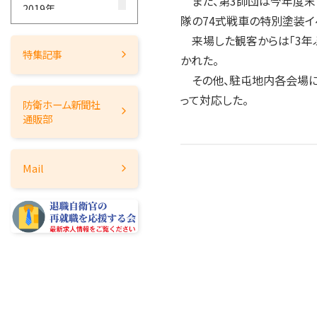
また、第3師団は今年度末
2019年
隊の74式戦車の特別塗装イ
2018年
来場した観客からは「3年ぶ
2017年
特集記事
かれた。
2016年
その他、駐屯地内各会場に
2015年
って対応した。
防衛ホーム
新聞社
2014年
通販部
2013年
2012年
Mail
2011年
2010年
2009年
2008年
2007年
2006年
2005年