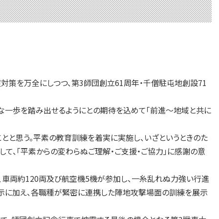
対策を万全にしつつ、第3師団創立61周年・千僧駐屯地創設71
な一歩を踏み出せるようにとの期待を込めて「前進～地域と共に
とと思う。平素の教育訓練を着実に実施し、いざというときのた
して、「平素からの変わらぬご理解・ご支援・ご協力」に感謝の意
、車両約120両及び航空機5機が参加し、一糸乱れぬ力強い行進
展示に加え、各職種が緊密に連携した陣地攻撃場面の訓練を展示