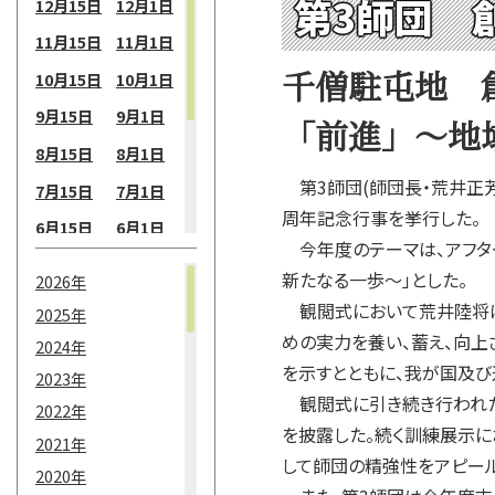
第3師団 
12月15日
12月1日
11月15日
11月1日
千僧駐屯地 
10月15日
10月1日
9月15日
9月1日
「前進」～地
8月15日
8月1日
第3師団(師団長・荒井正芳
7月15日
7月1日
周年記念行事を挙行した。
6月15日
6月1日
今年度のテーマは、アフタ
5月15日
5月1日
新たなる一歩～」とした。
2026年
4月15日
4月1日
観閲式において荒井陸将は
2025年
3月15日
3月1日
めの実力を養い、蓄え、向上
2024年
を示すとともに、我が国及び
2月15日
2月1日
2023年
観閲式に引き続き行われた観
2022年
1月15日
1月1日
を披露した。続く訓練展示に
2021年
して師団の精強性をアピール
2020年