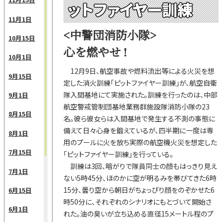
ットファイヤー訓練
11月1日
<中警団消防小隊>
10月15日
心を燃やせ !
10月1日
12月9日、航空事故や燃料流出等による火災を想
9月15日
定した消火訓練「ピットファイヤー訓練」が、航空自衛
隊入間基地にて実施された。訓練を行ったのは、中部
9月1日
航空警戒管制団基地業務群施設隊消防小隊の23
8月15日
名。彼ら彼女らは入間基地で発生する不測の事態に
備えて日々心身を鍛えているが、四半期に一度は専
8月1日
用のプールに火を放ち実際の航空機火災を想定した
7月15日
「ピットファイヤー訓練」を行っている。
訓練は3回、暗がりで隊員同士の顔もはっきり見え
7月1日
ない5時45分、ほのかに空が明るみを帯びてきた6時
15分、曇り空から朝日がちょっぴり顔をのぞかせた6
6月15日
時50分に、それぞれのシナリオにもとづいて開始さ
6月1日
れた。油の臭いが立ち込める直径15メートル程のプ