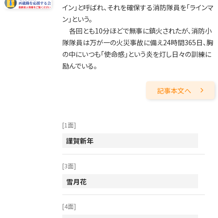
2016年
イン」と呼ばれ、それを確保する消防隊員を「ラインマ
ン」という。
2015年
各回とも10分ほどで無事に鎮火されたが、消防小
2014年
隊隊員は万が一の火災事故に備え24時間365日、胸
の中にいつも「使命感」という炎を灯し日々の訓練に
2013年
励んでいる。
2012年
2011年
記事本文へ
2010年
2009年
[1面]
2008年
謹賀新年
2007年
[3面]
2006年
雪月花
2005年
[4面]
2004年