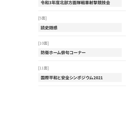
令和3年度北部方面隊戦車射撃競技会
2003年
2002年
[5面]
2001年
読史随感
[10面]
防衛ホーム俳句コーナー
[11面]
国際平和と安全シンポジウム2021