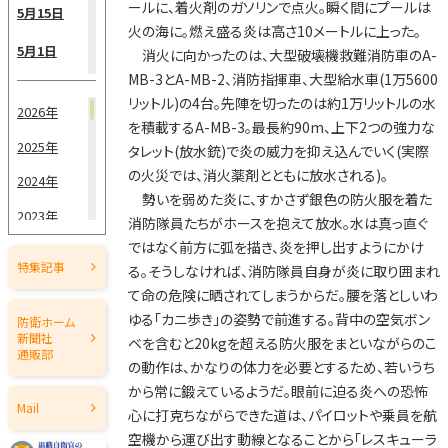
ールに、着火剤のガソリンで点火。瞬く間にプールは
5月15日
火の海に。燃え盛る炎は高さ10メートルに上った。
5月1日
消火に向かったのは、大型破壊機救難消防車のA-
MB-3とA-MB-2、消防指揮車、大型給水車(1万5600
4月15日
リットル)の4台。先陣を切ったのは約1万リットルの水
2026年
を積載するA-MB-3。最長約90m、上下2つの強力な
4月1日
2025年
タレット(放水銃)で炎の威力を抑え込んでいく(実際
3月15日
の火災では、消火薬剤とともに放水される)。
2024年
勢いを弱めた炎に、すかさず銀色の防火服を着た
3月1日
2023年
消防隊員たちがホースを抱えて放水。水は真っ直ぐ
2月15日
ではなく前方に弧を描き、炎を押し出すようにかけ
2022年
特集記事
る。そうしなければ、消防隊員自身が炎に取り囲まれ
2月1日
2021年
て命の危険に晒されてしまうからだ。腰を落としいわ
ゆる「カニ歩き」の姿勢で前進する。背中の空気ボン
1月15日
2020年
防衛ホーム
新聞社
ベを含むと20kgを超える防火服をまといながらのこ
2019年
通販部
1月1日
の動作は、かなりの体力を必要とするため、若いうち
2018年
から常に鍛えているようだ。眼前に迫る炎への恐怖
Mail
心に打克ちながらできた道は、パイロットや乗員を航
2017年
空機から運び出す動線となることから「レスキューラ