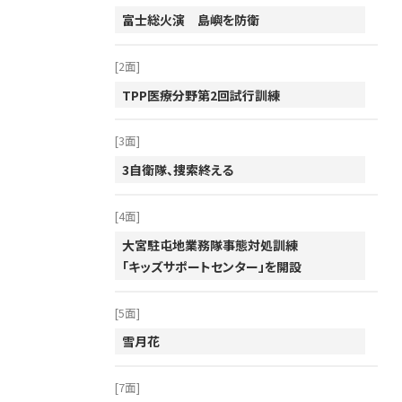
2014年
富士総火演 島嶼を防衛
2013年
[2面]
2012年
TPP医療分野第2回試行訓練
2011年
2010年
[3面]
2009年
3自衛隊、捜索終える
2008年
[4面]
2007年
大宮駐屯地業務隊事態対処訓練
2006年
「キッズサポートセンター」を開設
2005年
[5面]
2004年
雪月花
2003年
2002年
[7面]