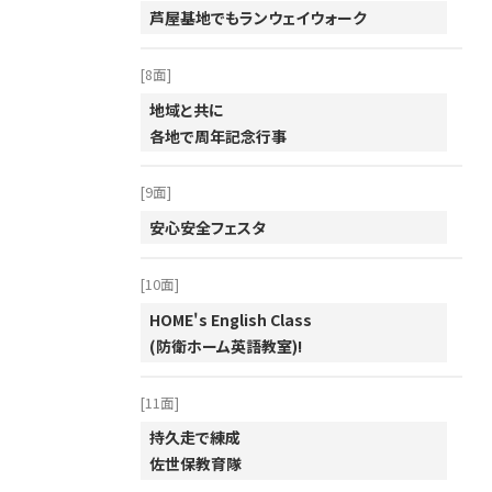
芦屋基地でもランウェイウォーク
2001年
[8面]
地域と共に
各地で周年記念行事
[9面]
安心安全フェスタ
[10面]
HOME's English Class
(防衛ホーム英語教室)!
[11面]
持久走で練成
佐世保教育隊