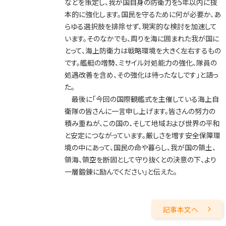
2008年
などを策定し、我が国自身の防衛力を5年以内に抜
本的に強化します。国民を守るために何が必要か、あ
2007年
らゆる選択肢を排除せず、現実的な検討を加速して
2006年
います。そのなかでも、周りを海に囲まれた我が国に
とって、海上防衛力は戦略環境を大きく左右するもの
2005年
です。艦艇の増勢、ミサイル対処能力の強化、隊員の
2004年
処遇改善を含め、その強化は待ったなしです」と語っ
た。
2003年
最後に「今回の国際観艦式を主催している海上自
2002年
衛隊の皆さんに一言申し上げます。皆さんの努力の
2001年
積み重ねが、この国の、そして地域および世界の平和
と安定につながっています。厳しさを増す安全保障環
境の中にあって、国民の命や暮らし、我が国の領土、
領海、領空を断固として守り抜くとの決意の下、より
一層鍛錬に励んでください」と伝えた。
記事本文へ