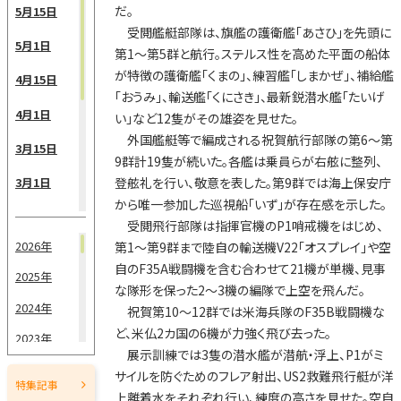
だ。
5月15日
受閲艦艇部隊は、旗艦の護衛艦「あさひ」を先頭に
5月1日
第1～第5群と航行。ステルス性を高めた平面の船体
が特徴の護衛艦「くまの」、練習艦「しまかぜ」、補給艦
4月15日
「おうみ」、輸送艦「くにさき」、最新鋭潜水艦「たいげ
4月1日
い」など12隻がその雄姿を見せた。
外国艦艇等で編成される祝賀航行部隊の第6～第
3月15日
9群計19隻が続いた。各艦は乗員らが右舷に整列、
登舷礼を行い、敬意を表した。第9群では海上保安庁
3月1日
から唯一参加した巡視船「いず」が存在感を示した。
2月15日
受閲飛行部隊は指揮官機のP1哨戒機をはじめ、
2026年
第1～第9群まで陸自の輸送機V22「オスプレイ」や空
2月1日
自のF35A戦闘機を含む合わせて21機が単機、見事
2025年
1月15日
な隊形を保った2～3機の編隊で上空を飛んだ。
2024年
祝賀第10～12群では米海兵隊のF35B戦闘機な
1月1日
ど、米仏2カ国の6機が力強く飛び去った。
2023年
展示訓練では3隻の潜水艦が潜航・浮上、P1がミ
2022年
サイルを防ぐためのフレア射出、US2救難飛行艇が洋
特集記事
上離着水をそれぞれ行い、練度の高さを見せた。空自
2021年