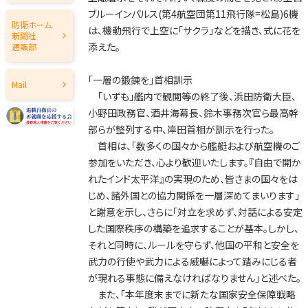
ブルーインパルス(第4航空団第11飛行隊=松島)6機
2020年
防衛ホーム
は、機動飛行で上空に「サクラ」などを描き、式に花を
新聞社
添えた。
2019年
通販部
2018年
「一層の鍛錬を」首相訓示
Mail
2017年
「いずも」艦内で観閲等の終了後、浜田防衛大臣、
小野田政務官、酒井海幕長、鈴木事務次官ら最高幹
2016年
部らが整列する中、岸田首相が訓示を行った。
2015年
首相は、「数多くの国々から艦艇および航空機のご
参加をいただき、心より歓迎いたします。『自由で開か
2014年
れたインド太平洋』の実現のため、皆さまの国々をは
2013年
じめ、諸外国との協力関係を一層深めてまいります」
と謝意を示し、さらに「対立を求めず、対話による安定
2012年
した国際秩序の構築を追求することが基本。しかし、
2011年
それと同時に、ルールを守らず、他国の平和と安全を
武力の行使や武力による威嚇によって踏みにじる者
2010年
が現れる事態に備えなければなりません」と述べた。
2009年
また、「本年度末までに新たな国家安全保障戦略