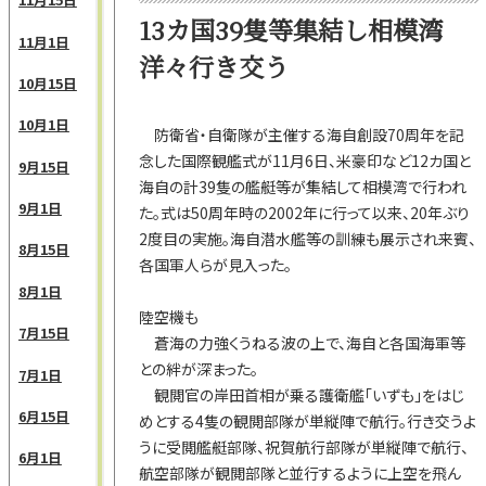
13カ国39隻等集結し相模湾
11月1日
洋々行き交う
10月15日
10月1日
防衛省・自衛隊が主催する海自創設70周年を記
念した国際観艦式が11月6日、米豪印など12カ国と
9月15日
海自の計39隻の艦艇等が集結して相模湾で行われ
9月1日
た。式は50周年時の2002年に行って以来、20年ぶり
2度目の実施。海自潜水艦等の訓練も展示され来賓、
8月15日
各国軍人らが見入った。
8月1日
陸空機も
7月15日
蒼海の力強くうねる波の上で、海自と各国海軍等
との絆が深まった。
7月1日
観閲官の岸田首相が乗る護衛艦「いずも」をはじ
6月15日
めとする4隻の観閲部隊が単縦陣で航行。行き交うよ
うに受閲艦艇部隊、祝賀航行部隊が単縦陣で航行、
6月1日
航空部隊が観閲部隊と並行するように上空を飛ん