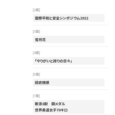
[2面]
国際平和と安全シンポジウム2022
[3面]
雪月花
[4面]
「やりがいと誇りの日々」
[5面]
読史随感
[7面]
新添3尉 銅メダル
世界柔道女子70キロ