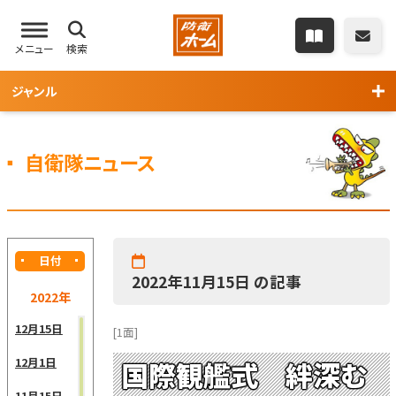
メニュー
検索
ジャンル
自衛隊ニュース
日付
2022年11月15日 の記事
2022年
12月15日
[1面]
12月1日
国際観艦式 絆深む
11月15日