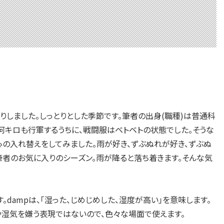
く梅雨入りしました。しっとりとした季節です。筆者の出身(職種)は普通科
何キロも行軍するうちに、戦闘服はベトベトの状態でした。そうな
心の入れ替えをしてみました。雨が好き、ずぶぬれが好き、ずぶぬ
筆者のお気に入りのシーズン。雨が降ると落ち着きます。そんな気
」です。dampは、「湿った、じめじめした、湿度が高い」を意味します。
や湿気を嫌う表現ではないので、色々な場面で使えます。