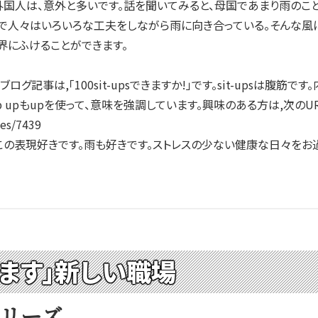
人は、意外と多いです。話を聞いてみると、母国であまり雨のこと
で人々はいろいろな工夫をしながら雨に向き合っている。そんな風に
界にふけることができます。
グ記事は,「100sit-upsできますか!」です。sit-upsは腹
p upもupを使って、意味を強調しています。興味のある方は,次のU
ves/7439
表現好きです。雨も好きです。ストレスの少ない健康な日々をお過ごし
います」新しい職場
シリーズ