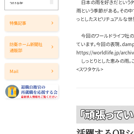
日本の雨を好きだという外国
2019年
雨という季節がある。その中
2018年
っとしたスピリチュアルな世
2017年
特集記事
2016年
今回のワールドライフ社のブロ
2015年
ています。今回の表現、dam
防衛ホーム
新聞社
2014年
通販部
https://worldlife.jp/archi
2013年
しっとりとした恵みの雨。この
2012年
<スワタケル>
Mail
2011年
2010年
2009年
2008年
2007年
「頑張って
2006年
2005年
活躍するOB