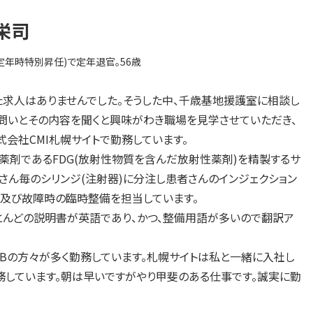
栄司
定年時特別昇任)で定年退官。56歳
求人はありませんでした。そうした中、千歳基地援護室に相談し
の問いとその内容を聞くと興味がわき職場を見学させていただき、
会社CMI札幌サイトで勤務しています。
薬剤であるFDG(放射性物質を含んだ放射性薬剤)を精製するサ
さん毎のシリンジ(注射器)に分注し患者さんのインジェクション
備及び故障時の臨時整備を担当しています。
んどの説明書が英語であり、かつ、整備用語が多いので翻訳ア
Bの方々が多く勤務しています。札幌サイトは私と一緒に入社し
勤務しています。朝は早いですがやり甲斐のある仕事です。誠実に勤