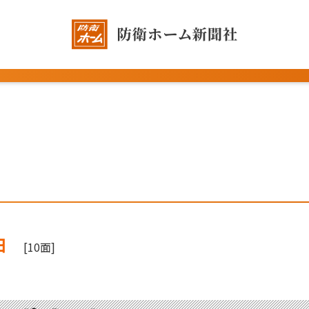
日
[10面]