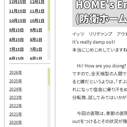
HOME's En
12月15日
12月1日
11月15日
11月1日
(防衛ホーム
10月15日
10月1日
9月15日
9月1日
イッツ リリデァンプ アウ
8月15日
8月1日
It's really damp out!
7月15日
7月1日
本当にじめじめしています
6月15日
6月1日
Hi! How are you
5月15日
5月1日
2026年
ですので、全天候型の人間で
4月15日
4月1日
2025年
ると嫌だというよりは、「ず
3月15日
3月1日
2024年
れになって宿舎に帰り汗をぬ
2月15日
2月1日
分転換、試してみてはいかが
2023年
2022年
1月15日
1月1日
今回の表現は、季節の表現です。
2021年
outをつけるとその状況が
2020年