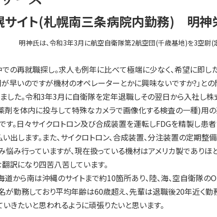
幌サイト(札幌南三条病院内勤務) 明神
明神氏は、令和3年3月に航空自衛隊第2航空団(千歳基地)を3空尉(
での再就職探し。求人も例年に比べて極端に少なく、希望に即した
朝が早いのですが機材のオペレーターとかに興味ないですか?」と
ました。令和3年3月に自衛隊を定年退職しその翌日から入社し株式
薬剤を体内に投与して特殊なカメラで画像化する検査の一種)用の
です。日々サイクロトロン及び合成装置を運転しFDGを精製し患者
を払い出します。また、サイクロトロン、合成装置、分注装置の定期整
悩み行っていますが、現在扱っている機材はアメリカ製でありほと
な翻訳になり四苦八苦しています。
道から南は沖縄のサイトまで約10箇所あり、陸、海、空自衛隊のO
て5名が勤務しており平均年齢は60歳超え、先輩は退職後20年近く
いきたいと思われるように頑張りたいと思います。