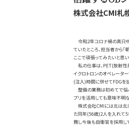
2004年
2003年
株式会社CMI札
2002年
2001年
令和2年コロナ禍の真只中
ていたところ、担当者から「
ここで頑張ってみたいと思い
私の仕事は、PET(放射性
イクロトロンのオペレーター
(注入)時間に併せてFDG
整備の業務は初めてで悩み
プリを活用しても意味不明
株式会社CMIには北は北海
た同年(56歳)2人を入れ
務し今後も自衛官を採用して