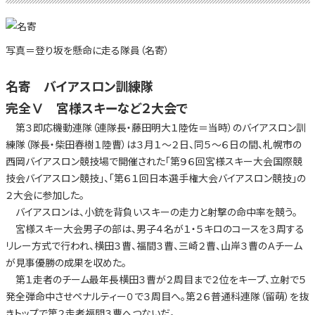
写真＝登り坂を懸命に走る隊員（名寄）
名寄
バイアスロン訓練隊
完全Ⅴ
宮様スキーなど２大会で
第３即応機動連隊（連隊長・藤田明大１陸佐＝当時）のバイアスロン訓
練隊（隊長・柴田春樹１陸曹）は３月１～２日、同５～６日の間、札幌市の
西岡バイアスロン競技場で開催された「第９６回宮様スキー大会国際競
技会バイアスロン競技」、「第６１回日本選手権大会バイアスロン競技」の
２大会に参加した。
バイアスロンは、小銃を背負いスキーの走力と射撃の命中率を競う。
宮様スキー大会男子の部は、男子４名が１・５キロのコースを３周する
リレー方式で行われ、横田３曹、福間３曹、三崎２曹、山岸３曹のＡチーム
が見事優勝の成果を収めた。
第１走者のチーム最年長横田３曹が２周目まで２位をキープ、立射で５
発全弾命中させペナルティー０で３周目へ。第２６普通科連隊（留萌）を抜
きトップで第２走者福間３曹へつないだ。