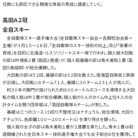
任務にも即応できる精強な隊員の育成に邁進していく。
高田Ａ２冠
全自スキー
全自衛隊スキー選手権大会（全自衛隊スキー協会＝吉開稔治会長＝
主催）が３月１５～１６日、「全自衛隊のスキー技術の向上」及び「後輩の
育成」を目的に北海道・ルスツリゾートスキー場で行われ、個人戦大回転
の部は叶靖長２曹（高田２普連）が、個人戦基礎の部は青木美和１曹（高
田５施設群）が総合優勝した。
大回転の部は５２回、基礎の部は３２回を数えた。陸海空自隊員と家族
が出場し、大回転に８チーム７１人、基礎に３０チーム２３１人が挑んだ。
約３０本の旗門が設けられた約８００メートルのコースを滑降する大回
転の個人戦は叶２曹が総合優勝。個人戦の５人のタイム中上位４人の合
計タイムを競う団体戦は、「高田自衛隊Ａチーム」が制した。
基礎は三つのコース（小回り不整地又はナチュラル、総合滑降、大回り
ナチュラル、各距離１００～２００メートル）を滑り得点を競った。
個人戦の女子の部は青木美和１曹が２連覇を果たした。青木１曹は前
週開催された全日本スキー技術選手権大会でも女子総合６位を獲得して