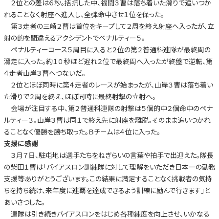
２位との差は６秒。拮抗した中、福間３曹は落ち着いた滑りで追いつか
れることなく射座へ進入し、全弾命中させ１位を保った。
第３走者の三崎２曹は首位をキープして２周を終え射座へ入ったが、立
射の的を間違えるアクシデントでペナルティー５。
ペナルティーコース５周目に入ると２位の第２普通科連隊が最終周の
滑走に入った。約１０秒ほど遅れ２位で最終周へ入ったが終盤で逆転、第
４走者山岸３曹へつないだ。
２位とほぼ同時に第４走者のレースが始まったが、山岸３曹は落ち着い
た滑りで２周を終え、ほぼ同時に最終射撃の立射へ。
会場が注目する中、第２普通科連隊の射撃は５個的中２個命中のペナ
ルティー３。山岸３曹は同１で終え先に射座を離脱。そのまま追いつかれ
ることなく優勝を勝ち取った。Ｂチームは４位に入った。
支援に感謝
３月７日、駐屯地は選手たちをねぎらいの言葉や拍手で出迎えた。隊長
の柴田１曹は「バイアスロン訓練隊に対して理解をいただき日本一の勤務
支援等ありがとうございます。この結果に満足することなく挑戦者の気持
ちを持ち続け、来年度に連覇を達成できるよう訓練に励んで行きます」と
あいさつした。
連隊は引き続きバイアスロンをはじめ各種練度を向上させ、いかなる