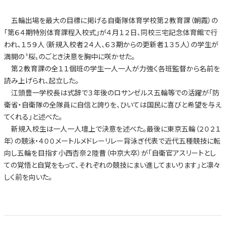
五輪出場を最大の目標に掲げる自衛隊体育学校第２教育課（朝霞）の
「第６４期特別体育課程入校式」が４月１２日、同校三宅記念体育館で行
われ、１５９人（新規入校者２４人、６３期からの更新者１３５人）の学生が
満開の〝桜〟のごとき決意を胸中に咲かせた。
第２教育課の全１１個班の学生一人一人が力強く各班監督から名前を
読み上げられ、起立した。
江頭豊一学校長は式辞で３年後のロサンゼルス五輪等での活躍が「防
衛省・自衛隊の全隊員に自信と誇りを、ひいては国民に喜びと希望を与え
てくれる」と述べた。
新規入校生は一人一人壇上で決意を述べた。最後に東京五輪（２０２１
年）の競泳・４００メートルメドレーリレー背泳ぎ代表で近代五種競技に転
向し五輪を目指す小西杏奈２陸曹（中京大卒）が「自衛官アスリートとし
ての覚悟と自覚をもって、それぞれの競技にまい進してまいります」と凛々
しく前を向いた。