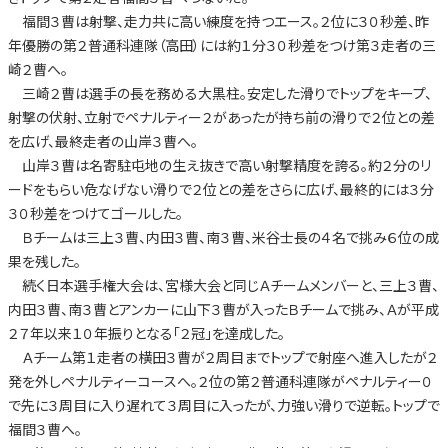
福間３曹は射撃、走力共に高い練度を持つエース。２位に３０秒差、昨
年優勝の第２普通科連隊（高田）には約１分３０秒差をつけ第３走者の三
崎２曹へ。
三崎２曹は選手の長を務める大黒柱。安定した滑りでトップをキープ、
射撃の伏射、立射でペナルティー２があったが持ち前の滑りで２位との差
を広げ、最終走者の山岸３曹へ。
山岸３曹は名寄駐屯地の生え抜きで高い射撃精度を誇る。約２分のリ
ードをもらい危なげない滑りで２位との差をさらに広げ、最終的には３分
３０秒差をつけてゴールした。
Ｂチームは三上３曹、内田３曹、南３曹、米谷士長の４名で挑み６位の成
果を残した。
続く日本選手権大会は、宮様大会と同じＡチームメンバーと、三上３曹、
内田３曹、南３曹とアンカーに山下３曹が入ったＢチームで挑み、Ａが平成
２７年以来１０年振りとなる「２冠」を達成した。
Ａチーム第１走者の横田３曹が２周目までトップで射座へ進入したが２
発を外しペナルティーコースへ。２位の第２普通科連隊がペナルティー０
で先に３周目に入り遅れて３周目に入ったが、力強い滑りで逆転。トップで
福間３曹へ。