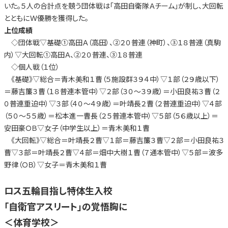
いた。５人の合計点を競う団体戦は「高田自衛隊Ａチーム」が制し、大回転
とともにＷ優勝を獲得した。
上位成績
◇団体戦▽基礎①高田Ａ（高田）、②２０普連（神町）、③１８普連（真駒
内）▽大回転①高田Ａ、②２０普連、③１８普連
◇個人戦（１位）
《基礎》▽総合＝青木美和１曹（５施設群３９４中）▽１部（２９歳以下）
＝藤吉簾３曹（１８普連本管中）▽２部（３０～３９歳）＝小田良祐３曹（２
０普連重迫中）▽３部（４０～４９歳）＝叶靖長２曹（２普連重迫中）▽４部
（５０～５５歳）＝松本進一曹長（２５普連本管中）▽５部（５６歳以上）＝
安田豪ＯＢ▽女子（中学生以上）＝青木美和１曹
《大回転》▽総合＝叶靖長２曹▽１部＝藤吉簾３曹▽２部＝小田良祐３
曹▽３部＝叶靖長２曹▽４部＝畑中大樹１曹（７通本管中）▽５部＝波多
野律（ＯＢ）▽女子＝青木美和１曹
ロス五輪目指し特体生入校
「自衛官アスリート」の覚悟胸に
＜
体育学校＞