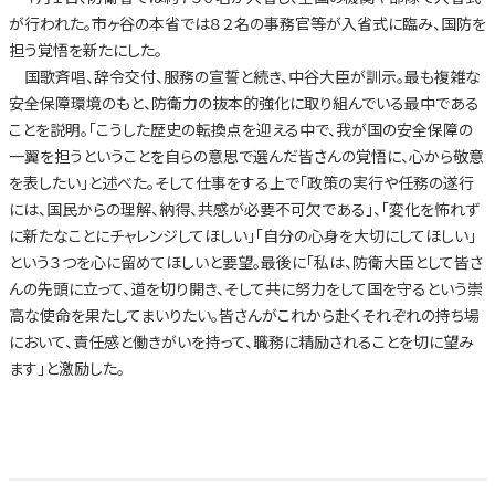
が行われた。市ヶ谷の本省では８２名の事務官等が入省式に臨み、国防を
担う覚悟を新たにした。
国歌斉唱、辞令交付、服務の宣誓と続き、中谷大臣が訓示。最も複雑な
安全保障環境のもと、防衛力の抜本的強化に取り組んでいる最中である
ことを説明。「こうした歴史の転換点を迎える中で、我が国の安全保障の
一翼を担うということを自らの意思で選んだ皆さんの覚悟に、心から敬意
を表したい」と述べた。そして仕事をする上で「政策の実行や任務の遂行
には、国民からの理解、納得、共感が必要不可欠である」、「変化を怖れず
に新たなことにチャレンジしてほしい」「自分の心身を大切にしてほしい」
という３つを心に留めてほしいと要望。最後に「私は、防衛大臣として皆さ
んの先頭に立って、道を切り開き、そして共に努力をして国を守るという崇
高な使命を果たしてまいりたい。皆さんがこれから赴くそれぞれの持ち場
において、責任感と働きがいを持って、職務に精励されることを切に望み
ます」と激励した。