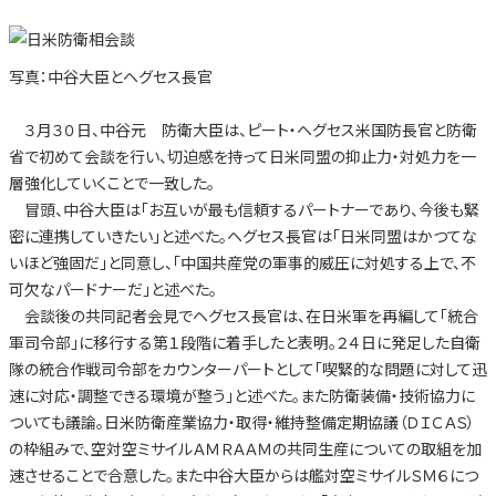
写真：中谷大臣とヘグセス長官
３月３０日、中谷元 防衛大臣は、ピート・ヘグセス米国防長官と防衛
省で初めて会談を行い、切迫感を持って日米同盟の抑止力・対処力を一
層強化していくことで一致した。
冒頭、中谷大臣は「お互いが最も信頼するパートナーであり、今後も緊
密に連携していきたい」と述べた。ヘグセス長官は「日米同盟はかつてな
いほど強固だ」と同意し、「中国共産党の軍事的威圧に対処する上で、不
可欠なパードナーだ」と述べた。
会談後の共同記者会見でヘグセス長官は、在日米軍を再編して「統合
軍司令部」に移行する第１段階に着手したと表明。２４日に発足した自衛
隊の統合作戦司令部をカウンターパートとして「喫緊的な問題に対して迅
速に対応・調整できる環境が整う」と述べた。また防衛装備・技術協力に
ついても議論。日米防衛産業協力・取得・維持整備定期協議（ＤＩＣＡＳ）
の枠組みで、空対空ミサイルＡＭＲＡＡＭの共同生産についての取組を加
速させることで合意した。また中谷大臣からは艦対空ミサイルＳＭ６につ