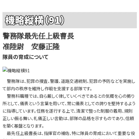
機略縦横（91）
警務隊最先任上級曹長
准陸尉 安藤正隆
隊員の育成について
警務隊は、犯罪の捜査、警護、道路交通統制、犯罪の予防などを実施し
て部内の秩序を維持し作戦を支援する部隊です。
警務科職種では、自ら厳しく律していくべきであるとの気概を心の拠り
所として、儀表という言葉を用いて、常に儀表としての誇りを堅持するよう
に指導しています。任務を遂行する上で、清潔で整った制服の着用、規則
正しい振る舞い、礼儀正しい言動は、部隊の品格を示すものであり、信頼
を築く基盤となります。
最先任上級曹長は、指揮官の補佐、特に隊員の育成において重要な役