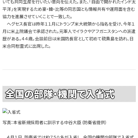
いても共同生産を行いたい意向を伝えた。また、「自由で開かれたインド太
平洋」を実現するため豪・韓・比等の同志国とも情報共有や運用面を含む
協力を進展させていくことで一致した。
ヘグセス長官は昨年１１月にトランプ米大統領から指名を受け、今年１
月に米上院議会で承認された。元軍人でイラクやアフガニスタンへの派遣
歴がある。４４歳。会談前日は米国防長官として初めて硫黄島を訪れ、日
米合同慰霊式に出席した。
全国の部隊・機関で入省式
写真：本省新規採用者に訓示する中谷大臣（防衛省提供）
４月１日、防衛省では約７５０名が入省し、全国の機関や部隊で入省式