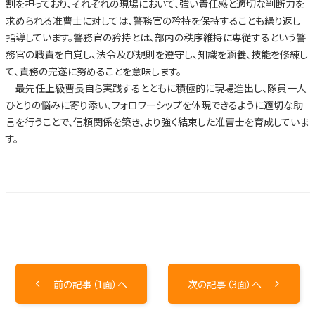
割を担っており、それぞれの現場において、強い責任感と適切な判断力を
求められる准曹士に対しては、警務官の矜持を保持することも繰り返し
指導しています。警務官の矜持とは、部内の秩序維持に専従するという警
務官の職責を自覚し、法令及び規則を遵守し、知識を涵養、技能を修練し
て、責務の完遂に努めることを意味します。
最先任上級曹長自ら実践するとともに積極的に現場進出し、隊員一人
ひとりの悩みに寄り添い、フォロワーシップを体現できるように適切な助
言を行うことで、信頼関係を築き、より強く結束した准曹士を育成していま
す。
前の記事（1面）へ
次の記事（3面）へ