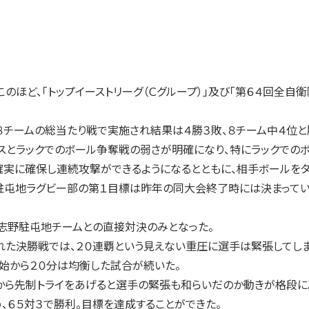
ほど、「トップイーストリーグ（Ｃグループ）」及び「第６４回全自
チームの総当たり戦で実施され結果は４勝３敗、８チーム中４位と
スとラックでのボール争奪戦の弱さが明確になり、特にラックでの
確実に確保し連続攻撃ができるようになるとともに、相手ボールをタ
屯地ラグビー部の第１目標は昨年の同大会終了時には決まっていた。
志野駐屯地チームとの直接対決のみとなった。
た決勝戦では、２０連覇という見えない重圧に選手は緊張してしま
開始から２０分は均衡した試合が続いた。
ら先制トライをあげると選手の緊張も和らいだのか動きが格段によ
、６５対３で勝利。目標を達成することができた。