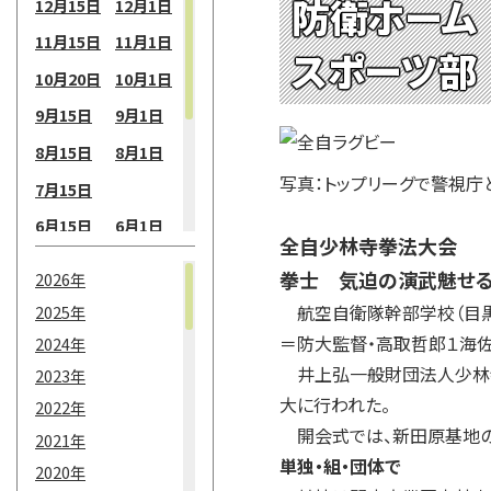
防衛ホーム
12月15日
12月1日
11月15日
11月1日
スポーツ部
10月20日
10月1日
9月15日
9月1日
8月15日
8月1日
写真：トップリーグで警視庁
7月15日
6月15日
6月1日
全自少林寺拳法大会
5月15日
5月1日
拳士 気迫の演武魅せ
2026年
4月15日
4月1日
航空自衛隊幹部学校（目黒
2025年
3月15日
3月1日
＝防大監督・高取哲郎１海佐
2024年
井上弘一般財団法人少林寺
2月15日
2月1日
2023年
大に行われた。
2022年
1月15日
1月1日
開会式では、新田原基地の
2021年
単独・組・団体で
2020年