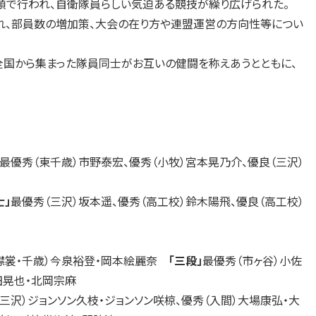
で行われ、自衛隊員らしい気迫ある競技が繰り広げられた。
れ、部員数の増加策、大会の在り方や連盟運営の方向性等につい
国から集まった隊員同士がお互いの健闘を称えあうとともに、
最優秀（東千歳）市野泰宏、優秀（小牧）宮本晃乃介、優良（三沢）
士」
最優秀（三沢）坂本遥、優秀（高工校）鈴木陽飛、優良（高工校）
（襟裳・千歳）今泉裕登・岡本絵麗奈
「三段」
最優秀（市ヶ谷）小佐
田晃也・北岡宗麻
三沢）ジョンソン久枝・ジョンソン咲椋、優秀（入間）大場康弘・大