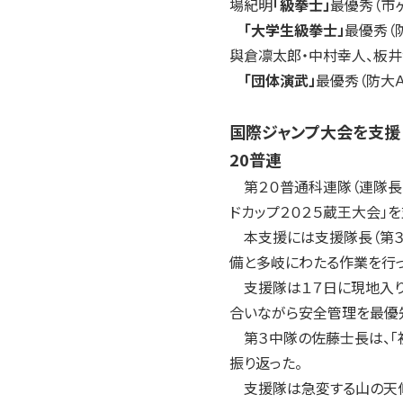
2004年
場紀明
「級拳士」
最優秀（市
「大学生級拳士」
最優秀（
2003年
與倉凛太郎・中村幸人、板井
2002年
「団体演武」
最優秀（防大Ａ
2001年
国際ジャンプ大会を支援
20普連
第２０普通科連隊（連隊長・
ドカップ２０２５蔵王大会」を
本支援には支援隊長（第３中
備と多岐にわたる作業を行っ
支援隊は１７日に現地入り
合いながら安全管理を最優
第３中隊の佐藤士長は、「
振り返った。
支援隊は急変する山の天候