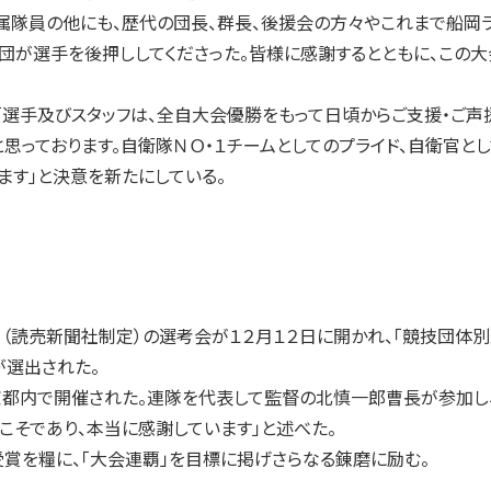
隊員の他にも、歴代の団長、群長、後援会の方々やこれまで船岡ラ
団が選手を後押ししてくださった。皆様に感謝するとともに、この大
選手及びスタッフは、全自大会優勝をもって日頃からご支援・ご声
思っております。自衛隊ＮＯ・１チームとしてのプライド、自衛官と
ます」と決意を新たにしている。
（読売新聞社制定）の選考会が１２月１２日に開かれ、「競技団体
が選出された。
都内で開催された。連隊を代表して監督の北慎一郎曹長が参加し
こそであり、本当に感謝しています」と述べた。
賞を糧に、「大会連覇」を目標に掲げさらなる錬磨に励む。