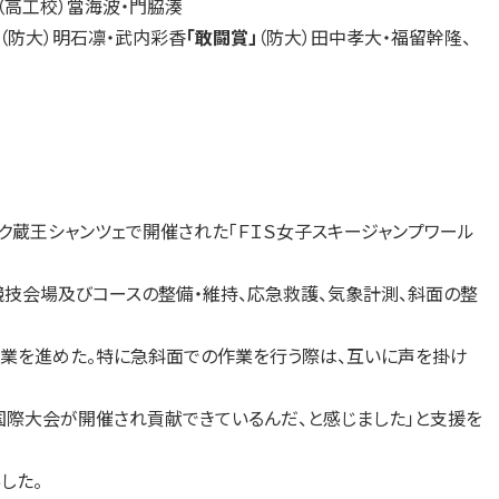
（高工校）當海波・門脇湊
（防大）明石凛・武内彩香
「敢闘賞」
（防大）田中孝大・福留幹隆、
ク蔵王シャンツェで開催された「ＦＩＳ女子スキージャンプワール
競技会場及びコースの整備・維持、応急救護、気象計測、斜面の整
業を進めた。特に急斜面での作業を行う際は、互いに声を掛け
国際大会が開催され貢献できているんだ、と感じました」と支援を
した。