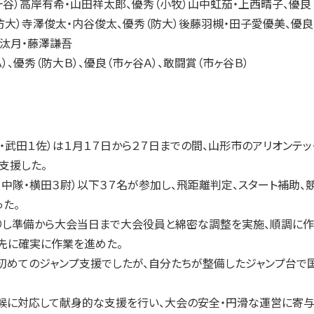
ヶ谷）高岸有希・山田祥太郎、優秀（小牧）山中虹茄・上西晴子、優良
防大）寺澤俊太・内谷俊太、優秀（防大）後藤羽槻・田子愛優美、優良
汰月・藤澤謙吾
）、優秀（防大Ｂ）、優良（市ヶ谷Ａ）、敢闘賞（市ヶ谷Ｂ）
武田１佐）は１月１７日から２７日までの間、山形市のアリオンテッ
支援した。
隊・横田３尉）以下３７名が参加し、飛距離判定、スタート補助、
た。
し準備から大会当日まで大会役員と綿密な調整を実施、順調に作
先に確実に作業を進めた。
初めてのジャンプ支援でしたが、自分たちが整備したジャンプ台で
に対応して献身的な支援を行い、大会の安全・円滑な運営に寄与