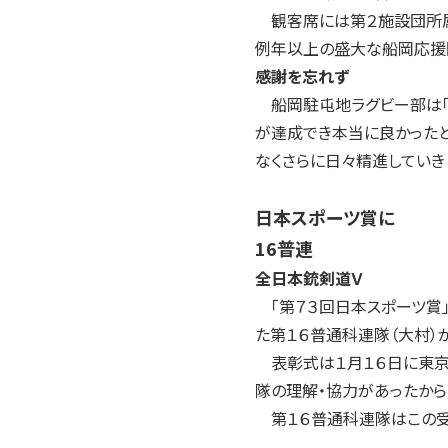
観客席には第２施設団所属
例年以上の盛大な船岡応援
感謝を忘れず
船岡駐屯地ラグビー部は「
が達成でき本当に良かったと
なくさらに日々精進していき
日本スポーツ賞に
16普連
全日本銃剣道Ｖ
「第７３回日本スポーツ賞」
た第１６普通科連隊（大村）
表彰式は１月１６日に東京
隊の理解・協力があったから
第１６普通科連隊はこの受