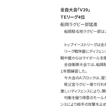
全自大会「Ｖ20」
ＴＥリーグ4位
船岡ラグビー部猛進
船岡駐屯地ラグビー部はこの
トップイーストリーグは全８
リーグ戦序盤にディフェン
戦中盤からはマイボールを
全自衛隊大会では、船岡駐
１年間練習した。
今大会のＡブロックは、習
秩父宮ラグビー場で行われ
激しいディフェンスにより、
均衡を破り得意のモールか
ンスにより相手の攻撃を止め