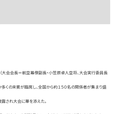
」（大会会長＝航空幕僚副長・小笠原卓人空将、大会実行委員長
くの来賓が臨席し、全国から約１５０名の関係者が集まり盛
露され大会に華を添えた。