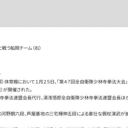
と戦う船岡チーム（右）
る
）体育館において１月２５日、「第４７回全自衛隊少林寺拳法大会
）が開催された。
拳法連盟会長代行、湯浅悟郎全自衛隊少林寺拳法連盟会長ほか多
河野朗六段、芦屋基地の三宅輝伸五段による豪壮な錫杖演武が披