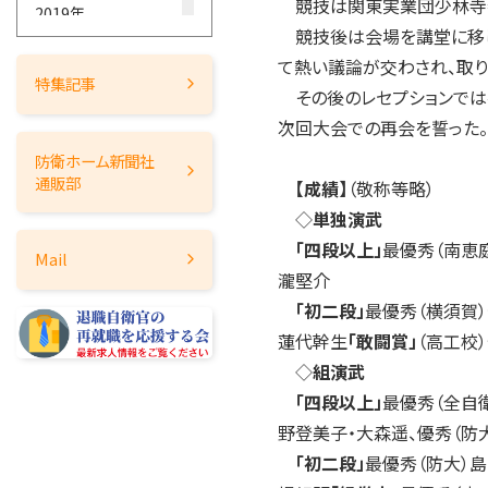
競技は関東実業団少林寺拳
2019年
競技後は会場を講堂に移し
2018年
て熱い議論が交わされ、取
2017年
特集記事
その後のレセプションでは
2016年
次回大会での再会を誓った。
2015年
防衛ホーム
新聞社
2014年
通販部
【成績】
（敬称等略）
2013年
◇
単独演武
2012年
「四段以上」
最優秀（南恵
Mail
2011年
瀧堅介
2010年
「初二段」
最優秀（横須賀
2009年
蓮代幹生
「敢闘賞」
（高工校
2008年
◇
組演武
2007年
「四段以上」
最優秀（全自
2006年
野登美子・大森遥、優秀（防
2005年
「初二段」
最優秀（防大）