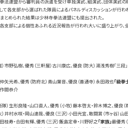
法連盟から審判員の派遣を受け単独演武、組演武、団体演武の順
て各支部から選ばれた隊員によるパネルディスカッションが行わ
りまとめられた結果は少林寺拳法連盟にも提出された。
各支部による個性あふれる近況報告が行われ大いに盛り上がり、全
庭）市野弘樹、優秀（三軒屋）古川康広、優良（防大）湯浅秀樹「三段」
）仲矢光希、優秀（防府北）青山葉音、優良（善通寺）永田政也
「級拳
）作間恭介
衛隊）生形良隆・山口直人、優秀（小牧）藤本啓太・鈴木博之、優良
大）井村水咲・岡山達哉、優良（三沢）小田光宜、敢闘賞（市ヶ谷）山
島田桂寿・合田有輝、優秀（三沢）飯島定幸・川野好之
「家族」
最優秀（