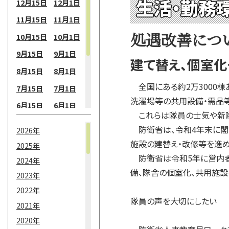
生活・勤務
12月15日
12月1日
11月15日
11月1日
処遇改善につ
10月15日
10月1日
9月15日
9月1日
建て替え、個室化
8月15日
8月1日
全国にある約2万3000棟
7月15日
7月1日
洗濯場等の共用設備・需品
6月15日
6月1日
これらは隊員の士気や新隊
5月15日
5月1日
防衛省は、令和4年末に閣
2026年
4月15日
4月1日
施設の建替え・改修等を進め
2025年
3月15日
3月1日
防衛省は令和5年に営内者
2024年
備、隊舎の個室化、共用施設
2月15日
2月1日
2023年
2022年
1月15日
1月1日
隊員の声を大切にしたい
2021年
2020年