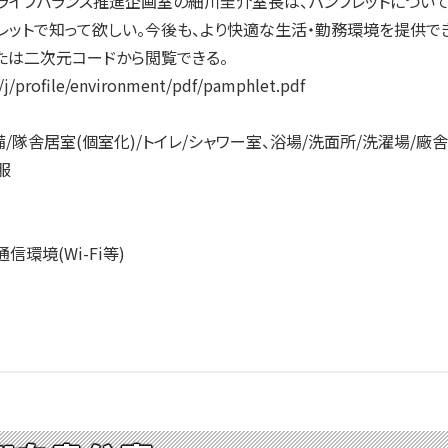
フバランス推進企画室の細川圭介室長は、パンフレットについて「
レットで知って欲しい。今後も、より快適な生活・勤務環境を提供で
たは二次元コードから閲覧できる。
/profile/environment/pdf/pamphlet.pdf
隊舎居室(個室化)/トイレ/シャワー室、浴場/洗面所/洗濯場/廠
服
環境(Wi-Fi等)