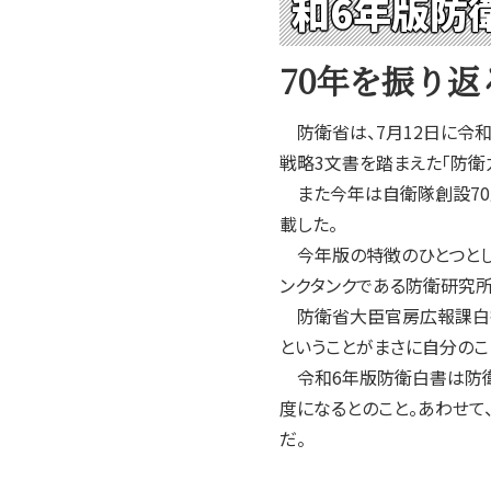
和6年版防
2004年
2003年
70年を振り
2002年
2001年
防衛省は、7月12日に令和
戦略3文書を踏まえた「防衛
また今年は自衛隊創設70
載した。
今年版の特徴のひとつとして
ンクタンクである防衛研究
防衛省大臣官房広報課白書
ということがまさに自分のこ
令和6年版防衛白書は防衛省
度になるとのこと。あわせて
だ。