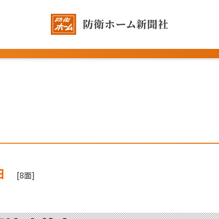
日
[8面]