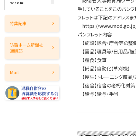
防衛省人事教育局ワークライ
2019年
手していることをこのパンフ
2018年
フレットは下記のアドレスま
2017年
特集記事
https://www.mod.go.jp/j
2016年
パンフレット内容
2015年
【施設】隊舎・庁舎等の整備/
防衛ホーム
新聞社
2014年
【需品】寝具等/日用品/被
通販部
2013年
【糧食】食事
2012年
【備品】自動化(草刈機)
Mail
2011年
【厚生】トレーニング備品/通信
2010年
【宿舎】宿舎の老朽化対策
2009年
【給与】給与・手当
2008年
2007年
2006年
2005年