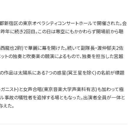
京都新宿区の東京オペラシティコンサートホールで開催された。会
昨年に続き2回目。この日は寒空にもかかわらず開場前から聴
小西龍也2尉)で華麗に幕を開けた。続いて副隊長・渡仲郁夫2佐
ンペットの独奏と吹奏楽の競演によるもので、独奏を担当した宮越
の作品は太陽系にある7つの惑星(冥王星を除く)の名前が標題
ガニスト)と女声合唱(東京音楽大学声楽科有志)も加わって極
トル事故の犠牲者を追悼する場ともなった。出演者全員が一体と
与えた。