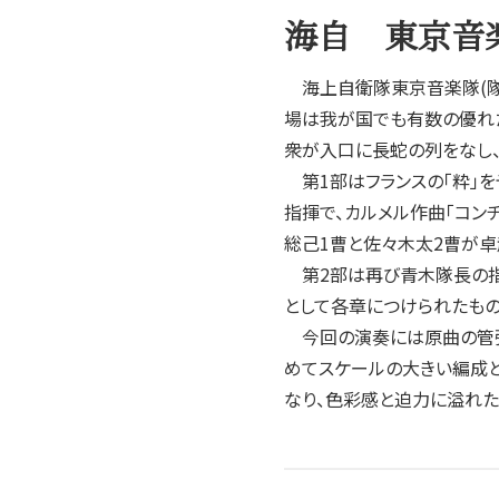
2004年
海自 東京音
2003年
2002年
海上自衛隊東京音楽隊(隊長
2001年
場は我が国でも有数の優れ
衆が入口に長蛇の列をなし
第1部はフランスの「粋」を
指揮で、カルメル作曲「コン
総己1曹と佐々木太2曹が卓
第2部は再び青木隊長の指揮
として各章につけられたもの
今回の演奏には原曲の管弦
めてスケールの大きい編成と
なり、色彩感と迫力に溢れ