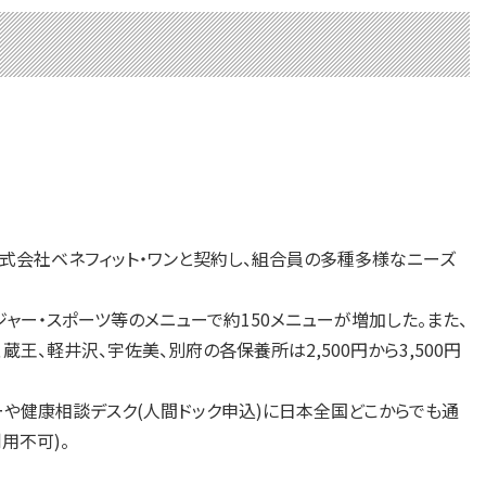
式会社ベネフィット・ワンと契約し、組合員の多種多様なニーズ
ャー・スポーツ等のメニューで約150メニューが増加した。また、
王、軽井沢、宇佐美、別府の各保養所は2,500円から3,500円
や健康相談デスク(人間ドック申込)に日本全国どこからでも通
用不可)。