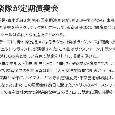
楽隊が定期演奏会
・青木凱征2佐)第42回定期演奏会が2月2日午後2時から、東
た音響を誇るクラシック専用ホールで、東京音楽隊の定期演奏会は
、ホールは満員となる盛況ぶりだった。
テーマに、青木隊長指揮によるラヴェル作曲「ラ・ヴァルス」(編曲・
チェルト・フラマンド」が演奏された。この曲はサクスフォーン、トラ
越した技術と美しい音色で聴衆を魅了し、喝采を浴びた。
でホルスト作曲、組曲「惑星」全曲(同小西2尉)が演奏された。こ
で、吹奏楽での全曲演奏は珍しく大変意欲的な取り組みといえる。
楽と同様に、パイプオルガン(新山恵理女史・東京芸術劇場副オル
なった。また、この演奏会は前日に起きたアメリカのスペースシャ
たその演奏は壮大かつ神秘的な宇宙を描き出し、聴衆に深い感動を