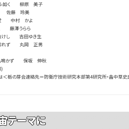
ふ如く 柳原 美子
 佐藤 玲美
堂 中村 かよ
く 藤澤うらら
抜けし 吉田ゆき生
知れず 丸岡 正男
亀鳴かず 保坂 伸秋
)
＜栃の芽会連絡先＝防衛庁技術研究本部第4研究所・畠中草史氏 電話
宙テーマに