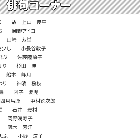
 俳句コーナー
り 故 上山 良平
ち 岡野アイコ
 山崎 芳堂
さ少し 小長谷敦子
飛ぶ 佐藤陸前子
けり 杉田 淹
 船本 峰月
つり 神濱 桜枝
転機 図子 嬰児
り四月馬鹿 中村徳次郎
桜 石井 豊村
 岡野満寿子
 鈴木 芳江
思ふ 小野 道子