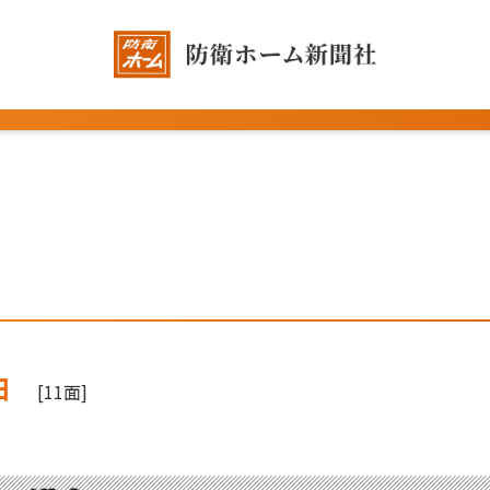
日
[11面]