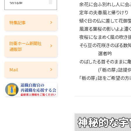
2019年
余花に会ふ別れし人に会
定年の夫春風と帰りけり
2018年
傾ぐ日の仏に差して花御
2017年
特集記事
風渡る葉桜の影いよよ濃
2016年
夜桜になまめく風の吹き
2015年
防衛ホーム
新聞社
そら豆の花咲きのぼる数
2014年
通販部
選者吟
2013年
のばしたる首そのままに
2012年
(「栃の芽」誌提供
Mail
2011年
「栃の芽」誌をご希望の方は
2010年
2009年
2008年
2007年
2006年
神秘的な宇
2005年