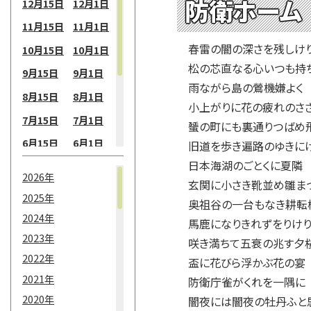
防衛ホーム
12月15日
12月1日
11月15日
11月1日
春雷の闇の深さを残しけ
10月15日
10月1日
松の芯直なる心いつも持
9月15日
9月1日
雨ながら島の鶯機嫌よく
8月15日
8月1日
小上がりに花の疲れのさ
7月15日
7月1日
蜑の町にも裏通りつばめ
6月15日
6月1日
旧道を歩き遍路のゆきに
日本海湖のごとくに夏隣
5月15日
5月1日
2026年
玄関に小さき靴並め雛ま
4月15日
4月1日
2025年
奥祖谷の一台もなき耕
3月15日
3月1日
2024年
馬鹿になりきれずをりけ
2月15日
2月1日
2023年
咲き満ちて五衰の兆す夕
2022年
1月15日
1月1日
盃に花びら浮かぶ花の宴
2021年
防衛庁雀がくれを一隅に
2020年
闇夜には闇夜の牡丹ふと