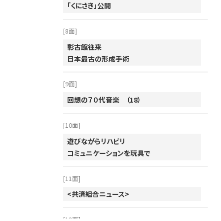
「くにさき」公開
[8面]
彰古館往来
日本最古の形成手術
[9面]
回想の７０代音楽 （18）
[10面]
遊びながらリハビリ
コミュニケーションを玩具で
[11面]
<共済組合ニュース>
[12面]