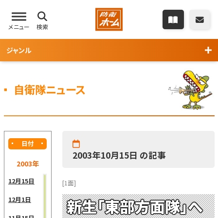
メニュー
検索
ジャンル
自衛隊ニュース
日付
2003年10月15日 の記事
2003年
12月15日
[1面]
12月1日
新生「東部方面隊」へ
11月15日