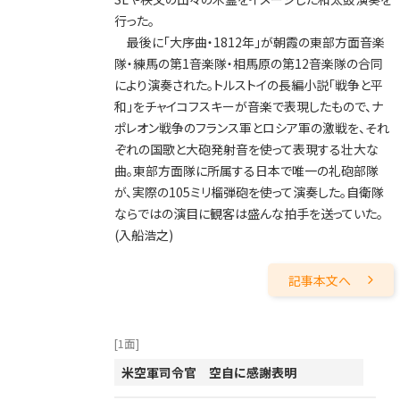
2007年
行った。
2006年
最後に「大序曲・1812年」が朝霞の東部方面音楽
隊・練馬の第1音楽隊・相馬原の第12音楽隊の合同
2005年
により演奏された。トルストイの長編小説「戦争と平
2004年
和」をチャイコフスキーが音楽で表現したもので、ナ
ポレオン戦争のフランス軍とロシア軍の激戦を、それ
2003年
ぞれの国歌と大砲発射音を使って表現する壮大な
2002年
曲。東部方面隊に所属する日本で唯一の礼砲部隊
が、実際の105ミリ榴弾砲を使って演奏した。自衛隊
2001年
ならではの演目に観客は盛んな拍手を送っていた。
(入船浩之)
記事本文へ
[1面]
米空軍司令官 空自に感謝表明