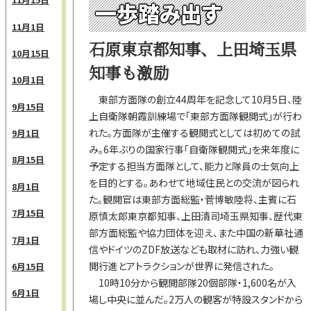
一歩踏み出す
11月1日
石原東京都知事、上田埼玉県
10月15日
知事も激励
10月1日
東部方面隊の創立44周年を記念して10月5日、陸
9月15日
上自衛隊朝霞訓練場で「東部方面隊観閲式」が行わ
れた。方面隊が主催する観閲式としては初めての試
9月1日
み。6年ぶりの国家行事「自衛隊観閲式」を来年度に
8月15日
予定する担当方面隊として、能力と隊員の士気向上
を目的とする。あわせて地域住民との交流が図られ
8月1日
た。観閲官は東部方面総監・菅博敏陸将、主賓に石
7月15日
原慎太郎東京都知事、上田清司埼玉県知事、歴代東
部方面総監や協力団体を迎え、また中国の新華社通
7月1日
信やドイツのZDF放送なども取材に訪れ、力強い観
閲行進とアトラクションが世界に発信された。
6月15日
10時10分から観閲部隊20個部隊・1,600名が入
6月1日
場し中央に並んだ。2万人の観客が特設スタンドから