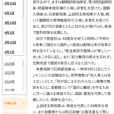
見守る中で、まずは観閲部隊指揮官、第1師団副師団
5月15日
長・師富敏幸陸将補が入場し栄誉礼を受けた。国旗
5月1日
入場後は、石原都知事、上田埼玉県知事が入場。続
いて観閲官の菅博敏陸将が入場し栄誉礼を受けた
4月15日
あと、君が代の演奏とともに日の丸が掲げられ、車両
で整列部隊を巡閲した。
4月1日
訓示で菅陸将は、44周年を祝うと同時に「平時か
3月15日
ら有事」「国内から国外」へ陸自は創隊以来の改革の
時を迎えているとし、「新生東部方面隊」は「新しい一
3月1日
歩」をこの日に記し、また「武力集団の原点を忘れず」
2月15日
任務完遂で国民の負託に応えると述べた。
2026年
来賓祝辞で石原都知事は、一昨年9月11日にワシ
2月1日
2025年
ントンにいた経験談から、世界情勢は「他人事とは言
えない」として、「何が起こるかわからない」衝撃の教
1月15日
2024年
訓をもとに、首都圏という「国の心臓部」を守るため
2023年
1月1日
に万一に備える隊員たちに、国民・都民を代表して感
2022年
謝したいと、祝辞を述べた。
特集記事
上田埼玉県知事は、県民を代表して44周年を祝
2021年
い、また自衛隊からは防災訓練・災害派遣など常に