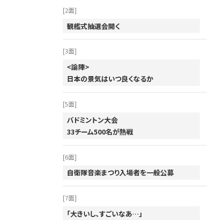
[2面]
観艦式抽選会開く
[3面]
<論陣>
日本の景気はいつ良くなるか
[5面]
バドミントン大会
33チーム500名が熱戦
[6面]
自衛隊音楽まつり入場者を一般公募
[7面]
「大きいし、すごいなあ…」