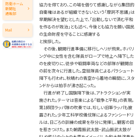
2020年
防衛ホーム
協力を得ており、この場を借りて感謝しながら集団的
新聞社
自衛権はあるが組織できないという「摩訶不思議」は
2019年
通販部
早期解決を望むとした上で、「出動しないで済む平和
2018年
を作るのが政治」とも述べ、今後とも協力を願い国民
Mail
の生命財産を守ることに感謝する
2017年
と挨拶した。
2016年
その後、観閲行進準備に移行しヘリが飛来。ホバリ
ング中に女性を含む隊員がロープで地上へ降下した
2015年
のを皮切りに、徒歩や戦闘車両などの部隊が観閲台
2014年
の前を次々に行進した。空挺隊員仁よるパラシュート
2013年
降下も行われ、秋晴れの青空から着地の瞬間に、スタ
ンドからは拍手が沸き起こった。
2012年
行進が終了し国旗降下後は、アトラクションが実
2011年
施された。テーマは音楽による「戦争と平和」の表現。
第1師団ラッパ隊の吹奏では、珍しい旧軍ラッパも披
2010年
露された。少年工科学校儀仗隊によるファンシードリ
2009年
ルは、日ごろの訓練の成果を存分に発揮し、観客の目
を惹きつけた。また朝霞振武太鼓・武山振武太鼓が
2008年
SLや秩父の山々の木霊をイメージした和太鼓演奏を