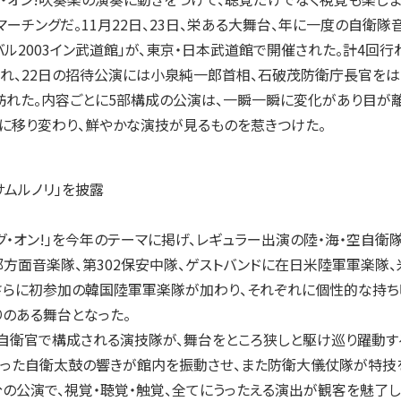
マーチングだ。11月22日、23日、栄ある大舞台、年に一度の自衛隊
バル2003イン武道館」が、東京・日本武道館で開催された。計4回行
訪れ、22日の招待公演には小泉純一郎首相、石破茂防衛庁長官をは
訪れた。内容ごとに5部構成の公演は、一瞬一瞬に変化があり目が
に移り変わり、鮮やかな演技が見るものを惹きつけた。
ムルノリ」を披露
・オン!」を今年のテーマに掲げ、レギュラー出演の陸・海・空自衛
部方面音楽隊、第302保安中隊、ゲストバンドに在日米陸軍軍楽隊、
さらに初参加の韓国陸軍軍楽隊が加わり、それぞれに個性的な持ち
のある舞台となった。
自衛官で構成される演技隊が、舞台をところ狭しと駆け巡り躍動す
まった自衛太鼓の響きが館内を振動させ、また防衛大儀仗隊が特技
分の公演で、視覚・聴覚・触覚、全てにうったえる演出が観客を魅了し