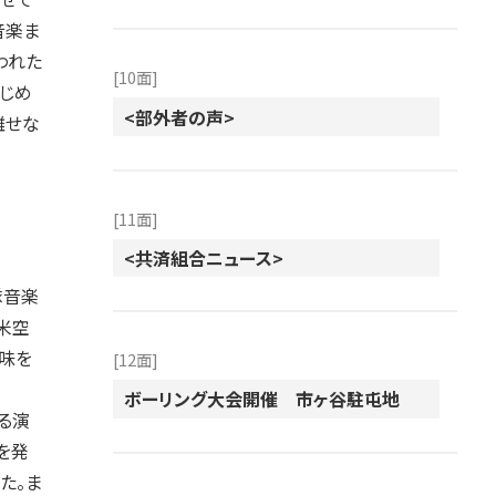
音楽ま
われた
[10面]
じめ
<部外者の声>
離せな
[11面]
<共済組合ニュース>
隊音楽
米空
味を
[12面]
ボーリング大会開催 市ヶ谷駐屯地
る演
を発
た。ま