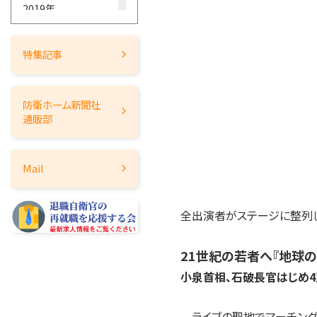
2019年
2018年
2017年
特集記事
2016年
2015年
防衛ホーム
新聞社
2014年
通販部
2013年
2012年
Mail
2011年
2010年
全出演者がステージに整列し
2009年
2008年
21世紀の若者へ『地球の
2007年
小泉首相、石破長官はじめ4
2006年
2005年
ライブの聖地でマーチング