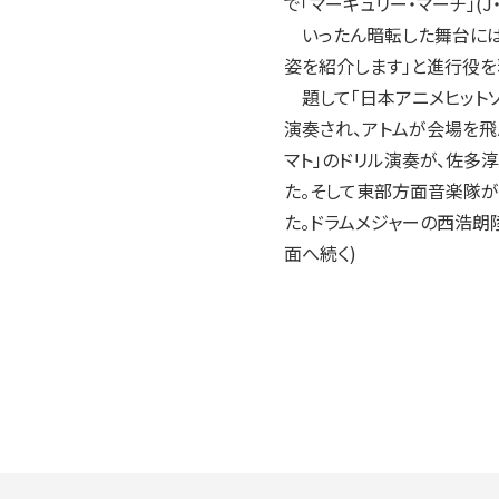
で「マーキュリー・マーチ」(
いったん暗転した舞台には
姿を紹介します」と進行役を
題して「日本アニメヒットソ
演奏され、アトムが会場を飛
マト」のドリル演奏が、佐多
た。そして東部方面音楽隊が
た。ドラムメジャーの西浩朗
面へ続く)