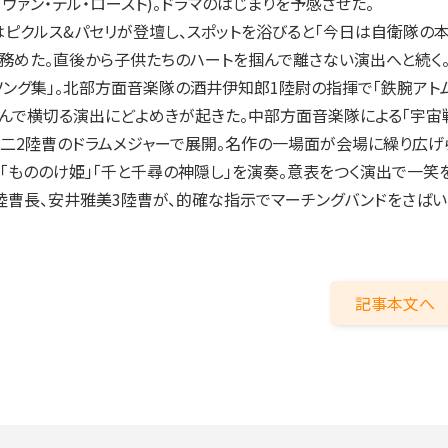
J・ヴァン・デル・ロースト)。ドラマのはじまりを予感させた。
ピクルス&パセリが登壇し、スポットを浴びると「今日は自衛隊の
務めた。直後から子供たちのハートを掴んで離さない演出へと続く
ング集」。北部方面音楽隊の酒井伊知郎1陸尉の指揮で「鉄腕アト
んで横切る演出にどよめきが起きた。中部方面音楽隊による「宇宙
淳二2陸曹のドラムメジャーで展開。名作の一場面が会場に繰り広げ
「もののけ姫」「千と千尋の神隠し」を演奏。意表をつく演出で一笑
陸曹長、安井雅美3陸曹が、的確な指示でマーチングバンドをさばいた
記事本文へ