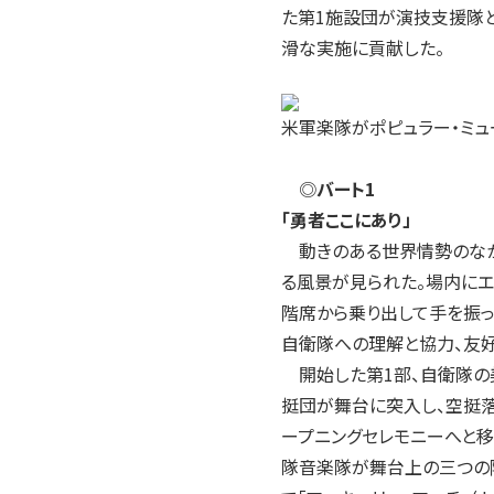
た第1施設団が演技支援隊と
滑な実施に貢献した。
米軍楽隊がポピュラー・ミュ
◎
バート1
「勇者ここにあり」
動きのある世界情勢のなか
る風景が見られた。場内にエ
階席から乗り出して手を振っ
自衛隊への理解と協力、友
開始した第1部、自衛隊の美
挺団が舞台に突入し、空挺
ープニングセレモニーへと移
隊音楽隊が舞台上の三つの