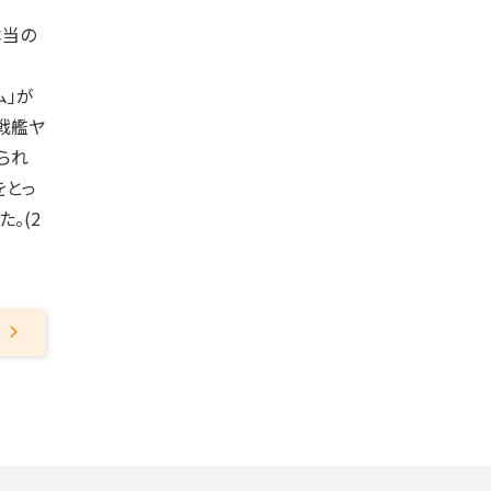
本当の
。
ム」が
戦艦ヤ
られ
をとっ
。(2