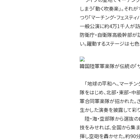
2004年
しまう「動く吹奏楽」。それが
2003年
つり「マーチング・フェスティ
2002年
一般公演に約4万1千人が
2001年
防衛庁・自衛隊高級幹部が
い。躍動するステージは七色
韓国陸軍軍楽隊が伝統の「サ
「地球の平和へ、マーチング
隊をはじめ、北部・東部・中
軍合同軍楽隊が招かれた。
生かした演奏を披露して彩り
陸・海・空部隊から選抜の
技をみせれば、全国から集
揮し空砲を轟かせた。約90