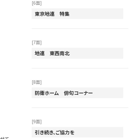
[6面]
東京地連 特集
[7面]
地連 東西南北
[8面]
防衛ホーム 俳句コーナー
[9面]
引き続き、ご協力を
ませて