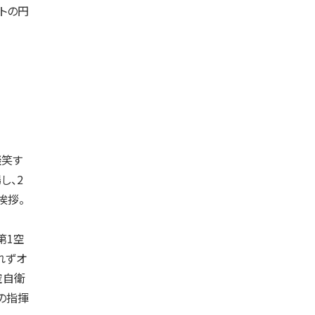
トの円
談笑す
し、2
挨拶。
第1空
れずオ
空自衛
の指揮