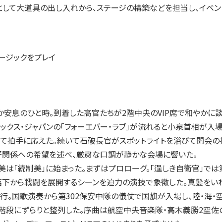
して大道具の出し入れから、ステージの構築などを担当し、イベン
ージックをプレイ
安息のひと時。到着した高官たちが2階中央のVIP席で和やかに
ックス・ジャパンの「フォーエバー・ラブ」が流れると小泉首相が入場
て拍手に応えた。続いて石破長官がスポットライトを浴びて開会の
好関係への希望を述べ、厳粛な口調が静かな会場に響いた。
は「統制美」に始まった。まずはプロローグ。「逞しき自衛官」では
落下から戦闘を展開するシーンを迫力の演技で象徴した。真髪をい
行。国歌演奏から第302保安中隊の儀仗で国旗が入場し、陸・海・
階段にずらりと整列した。序曲は航空中央音楽隊・高木義勝2空佐