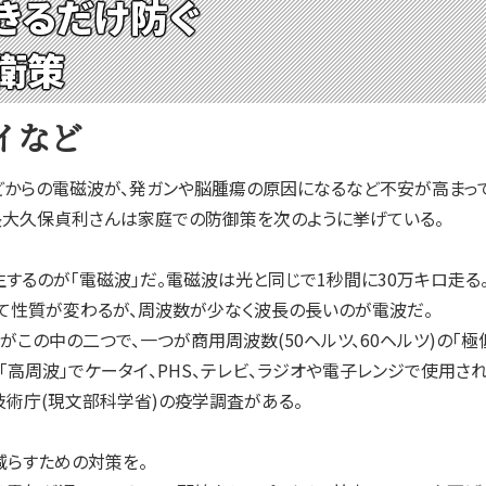
きるだけ防ぐ
衛策
イなど
からの電磁波が、発ガンや脳腫瘍の原因になるなど不安が高まって
長大久保貞利さんは家庭での防御策を次のように挙げている。
るのが「電磁波」だ。電磁波は光と同じで1秒間に30万キロ走る。
て性質が変わるが、周波数が少なく波長の長いのが電波だ。
この中の二つで、一つが商用周波数(50ヘルツ、60ヘルツ)の「
「高周波」でケータイ、PHS、テレビ、ラジオや電子レンジで使用さ
技術庁(現文部科学省)の疫学調査がある。
らすための対策を。