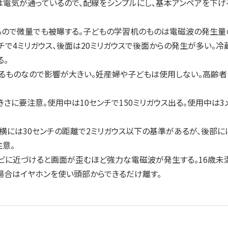
は電気が通っているので、配線をシンプルにし、基本アンペアを下げ
るので微量でも被曝する。子どもの学習机のものは電磁波の発生量
チで4ミリガウス、後面は20ミリガウスで後面からの発生が多い。
る。
るものなので影響が大きい。妊産婦や子どもは使用しない。高齢者は
さに要注意。使用中は10センチで150ミリガウス出る。使用中は
横には30センチの距離で2ミリガウス以下の基準があるが、後部
意。
ビに近づけると画面が歪むほど強力な電磁波が発生する。16歳未
場合はイヤホンを使い頭部からできるだけ離す。