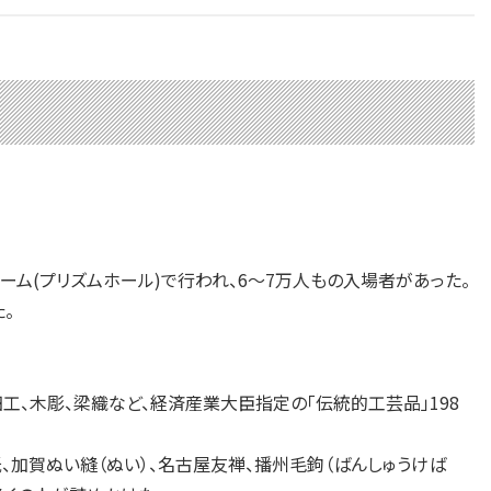
ム(プリズムホール)で行われ、6～7万人もの入場者があった。
。
、木彫、梁織など、経済産業大臣指定の「伝統的工芸品」198
、加賀ぬい縫（ぬい）、名古屋友禅、播州毛鉤（ばんしゅうけば