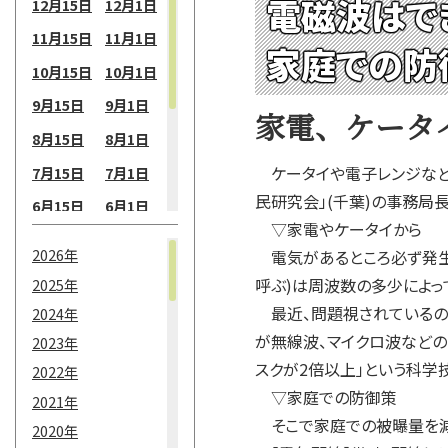
電磁波はで
12月15日
12月1日
11月15日
11月1日
家庭での防
10月15日
10月1日
9月15日
9月1日
家電、ケータ
8月15日
8月1日
ケータイや電子レンジなど
7月15日
7月1日
民研究会」(千葉)の事務局
6月15日
6月1日
▽家電やケータイから
5月15日
5月1日
2026年
電気があるところ必ず発生す
4月15日
4月1日
呼ぶ)は周波数の多少によっ
2025年
3月15日
3月1日
最近、問題視されているのが
2024年
が無線波、マイクロ波などの
2月15日
2月1日
2023年
スクが2倍以上」という科学
2022年
1月15日
1月1日
▽家庭での防御策
2021年
そこで家庭での被曝量を減
2020年