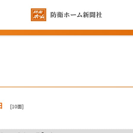
日
[10面]