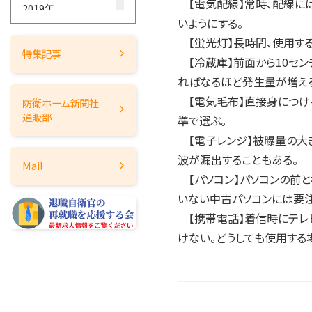
【電気配線】常時、配線に
2019年
いようにする。
2018年
【蛍光灯】長時間、使用す
2017年
特集記事
【冷蔵庫】前面から10セン
2016年
ればなるほど発生量が増え
2015年
【電気毛布】直接身につけ
防衛ホーム
新聞社
2014年
通販部
準で選ぶ。
2013年
【電子レンジ】被曝量の大き
2012年
波が漏出することもある。
Mail
2011年
【パソコン】パソコンの前と
2010年
いない中古パソコンには要注
2009年
【携帯電話】着信時にテレ
2008年
けない。どうしても使用する
2007年
2006年
2005年