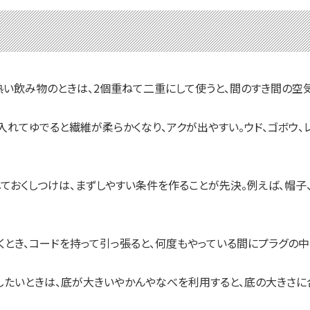
飲み物のときは、2個重ねて二重にして使うと、間のすき間の空気
れてゆでると繊維が柔らかくなり、アクが出やすい。ウド、ゴボウ、
おくしつけは、まずしやすい条件を作ることが先決。例えば、帽子
とき、コードを持って引っ張ると、何度もやっている間にプラグの中
たいときは、底が大きいやかんやなべを利用すると、底の大きさに