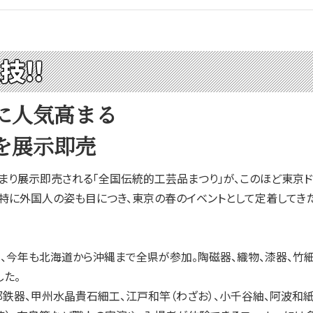
技!!
に人気高まる
を展示即売
展示即売される「全国伝統的工芸品まつり」が、このほど東京ドー
特に外国人の姿も目につき、東京の春のイベントとして定着してきた
今年も北海道から沖縄まで全県が参加。陶磁器、織物、漆器、竹細工
た。
鉄器、甲州水晶貴石細工、江戸和竿（わざお）、小千谷紬、阿波和紙