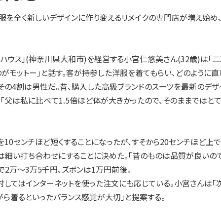
服を全く新しいデザインに作り変えるリメイクの専門店が増え始め
ハウス」(神奈川県大和市)を経営する小宮仁悠美さん(32歳)は「
がモットー」と話す。客が持参した洋服を着てもらい、どのように
が、その4割は男性だ。昔、購入した高級ブランドのスーツを最新のデ
父は私に比べて1.5倍ほど体が大きかったので、そのままではとて
10センチほど短くすることになったが、すそから20センチほど上
は細い打ち合わせにすることに決めた。「昔のものは品質が良いの
で2万～3万5千円、ズボンは1万円前後。
してはインターネットを使った注文にも応じている。小宮さんは「次
がら着るといったバランス感覚が大切」と提案する。