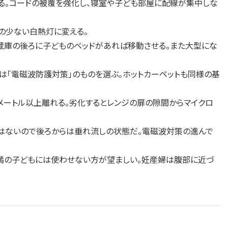
る。コードの被覆を強化し、寝室や子ども部屋に配線が集中しな
の少ない白熱灯に変える。
冷蔵庫の後ろに子どものベッドがあれば移動させる。また大型にな
「電磁波防護対策」のものを選ぶ。ホットカーペットも同様の基
3メートル以上離れる。劣化するとレンジの扉の隙間からマイクロ
にはないので後ろからは垂れ流しの状態だ。電磁波対策の進んで
満の子どもには使わせない方が望ましい。妊産婦は腹部に近づ