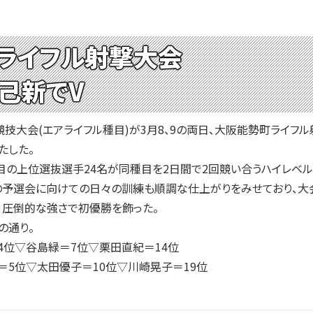
ライフル射撃大会
己新でV
大会(エアライフル種目)が3月8、9の両日、大阪能勢町ライフ
たした。
の上位選抜選手24名が同種目を2日間で2回競い合うハイレベル
選会に向けての日々の訓練も順調な仕上がりをみせており、大会初
、圧倒的な強さで初優勝を飾った。
の通り。
4位▽谷島緑＝7位▽栗田直紀＝14位
＝5位▽太田優子＝10位▽川崎晃子＝19位