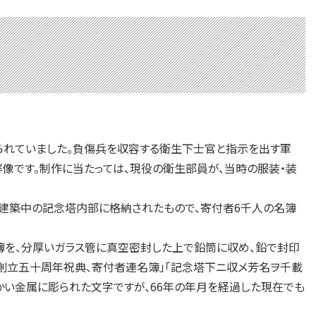
られていました。負傷兵を収容する衛生下士官と指示を出す軍
像です。制作に当たっては、現役の衛生部員が、当時の服装・装
日、建築中の記念塔内部に格納されたもので、寄付者6千人の名簿
を、分厚いガラス管に真空密封した上で鉛筒に収め、鉛で封印
、創立五十周年祝典、寄付者連名簿」「記念塔下ニ収メ芳名ヲ千載
らかい金属に彫られた文字ですが、66年の年月を経過した現在でも