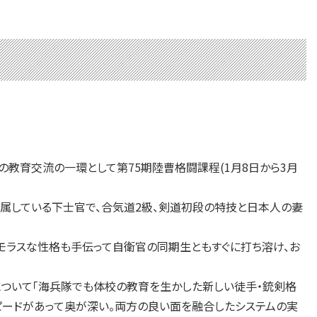
の教育交流の一環として第75期陸曹格闘課程(1月8日から3月
属している下士官で、合気道2級、剣道初段の特技と日本人の妻
ラスな性格も手伝って自衛官の同期生ともすぐに打ち溶け、お
について「海兵隊でも体校の教育を生かした新しい徒手・銃剣格
ピードがあって奥が深い。両方の良い面を融合したシステムの実