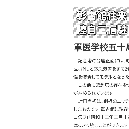
2004年
2003年
彰古館往来
2002年
陸自三宿駐
2001年
軍医学校五十周
記念塔の台座正面には、昭和
医、介助と応急処置をする2
備を装着してモデルとなった
この他に記念塔の存在を伝え
が納められています。
計画当初は、銅板のエッチ
したものです。彰古館に現存
ニ伝フ」「昭和十二年二月十
はっきり読むことができます