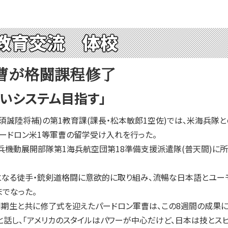
教育交流 体校
曹が格闘課程修了
いシステム目指す」
誠陸将補)の第1教育課(課長・松本敏郎1空佐)では、米海兵隊と
・パードロン米1等軍曹の留学受け入れを行った。
兵機動展開部隊第1海兵航空団第18準備支援派遣隊(普天間)に所
なる徒手・銃剣道格闘に意欲的に取り組み、流暢な日本語とユーモ
でなった。
同期生と共に修了式を迎えたパードロン軍曹は、この8週間の成果
と話し、「アメリカのスタイルはパワーが中心だけど、日本は技とス