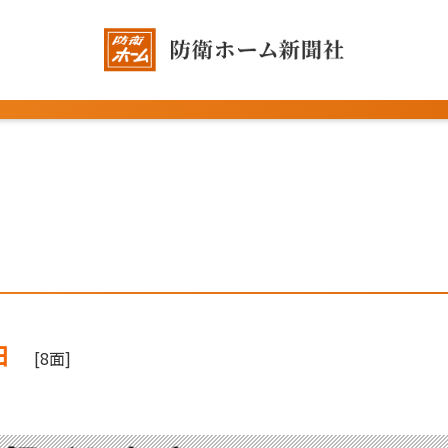
日
[8面]