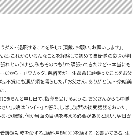
ダメ…退職することを許して頂戴、お願い、お願いします」。
んだ。これからいろんなことを経験して初めて自衛隊の良さが判
頑張れというけど、私もそのつもりで頑張ってきたけど…本当にも
…だから…」「ワカッタ、奈緒美が一生懸命に頑張ったことをお父
た。不覚にも涙が頬を濡らした。「お父さん、ありがとう。…奈緒美
た。
にきちんと申し出て、指導を受けるように、お父さんからも中隊
さい」。娘は「ハイ…」と答え、しばし沈黙の後受話器をおいた。
ある。退職後、何か当面の目標を与える必要があると思い、翌日か
。
。看護課勤務を命ずる。給料月額○○を給する」と書いてある。生