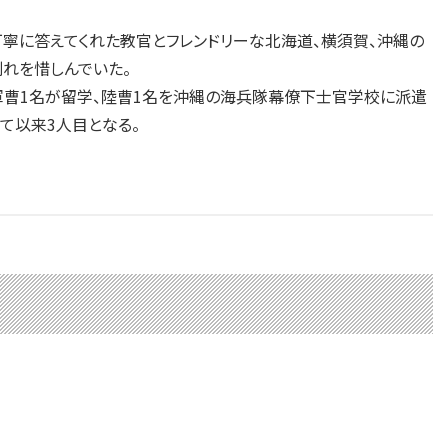
寧に答えてくれた教官とフレンドリーな北海道、横須賀、沖縄の
別れを惜しんでいた。
曹1名が留学、陸曹1名を沖縄の海兵隊幕僚下士官学校に派遣
て以来3人目となる。