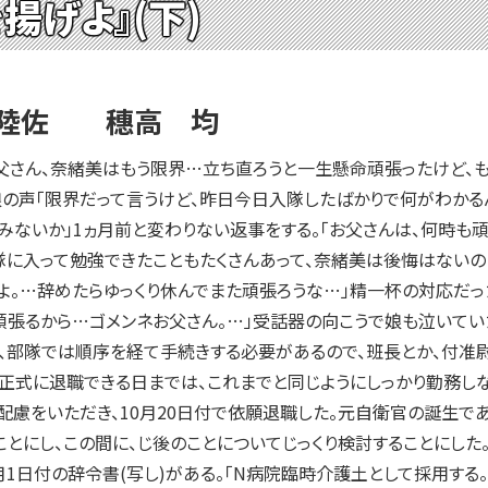
揚げよ』(下)
3陸佐 穗高 均
さん、奈緒美はもう限界…立ち直ろうと一生懸命頑張ったけど、もう
の声「限界だって言うけど、昨日今日入隊したばかりで何がわかる
みないか」1ヵ月前と変わりない返事をする。「お父さんは、何時も
に入って勉強できたこともたくさんあって、奈緒美は後悔はないの
よ。…辞めたらゆっくり休んでまた頑張ろうな…」精一杯の対応だっ
張るから…ゴメンネお父さん。…」受話器の向こうで娘も泣いてい
部隊では順序を経て手続きする必要があるので、班長とか、付准尉
正式に退職できる日までは、これまでと同じようにしっかり勤務しな
慮をいただき、10月20日付で依願退職した。元自衛官の誕生で
とにし、この間に、じ後のことについてじっくり検討することにした
1日付の辞令書(写し)がある。「N病院臨時介護土として採用する