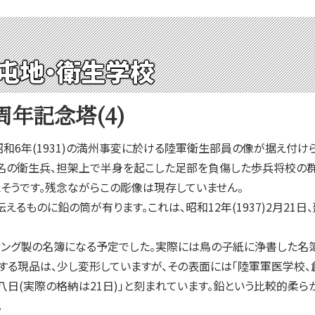
屯地・衛生学校
年記念塔(4)
6年(1931)の満州事変に於ける陸軍衛生部員の像が据え付け
名の衛生兵、担架上で半身を起こした足部を負傷した歩兵将校の群
そうです。残念ながらこの彫像は現存していません。
るものに鉛の筒が有ります。これは、昭和12年(1937)2月21
ング製の名簿になる予定でした。実際には鳥の子紙に浄書した名簿
する現品は、少し変形していますが、その表面には「陸軍軍医学校
八日(実際の格納は21日)」と刻まれています。鉛という比較的柔
。