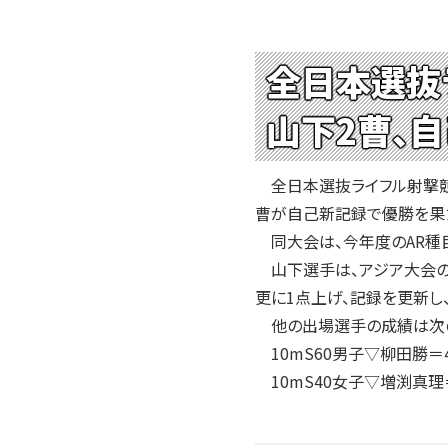
全日本選抜
山下2曹、自
全日本選抜ライフル射撃競技
曹が自己新記録で優勝を果
同大会は、今年度のAR種目
山下選手は、アジア大会の予
更に1点上げ、記録を更新し
他の出場選手の成績は次
10mS60男子▽柳田勝＝
10mS40女子▽増渕真理