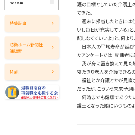
2019年
涯の目標としていた介護土
てきた。
2018年
週末に帰省したときには仕事
2017年
特集記事
いし毎日が充実している」と
2016年
配しなくていいよ」と、何よ
2015年
防衛ホーム
新聞社
日本人の平均寿命が延びて、
2014年
通販部
たアンケートでは「配偶者に
2013年
我が身に置き換えて見た場合
2012年
寝たきり老人を介護できるのだ
Mail
2011年
福祉とか介護とかが見直さ
2010年
だったが、こういう未来予測
2009年
何時までも健康でありたい
2008年
護士となった娘にいつものよ
2007年
2006年
2005年