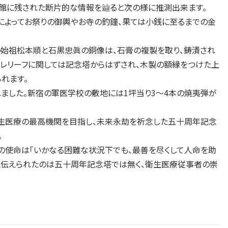
古館に残された断片的な情報を辿ると次の様に推測出来ます。
れによってお祭りの御輿やお寺の釣鐘、果ては小銭に至るまでの金
の始祖松本順と石黒忠眞の銅像は、石膏の複製を取り、鋳潰され
レリーフに関しては記念塔からはずされ、木製の額縁をつけた上
れます。
れました。新宿の軍医学校の敷地には1坪当り3～4本の焼夷弾が
衛生医療の最高機関を目指し、未来永劫を祈念した五十周年記念
。
の使命は「いかなる困難な状況下でも、最善を尽くして人命を助
に伝えられたのは五十周年記念塔では無く、衛生医療従事者の崇