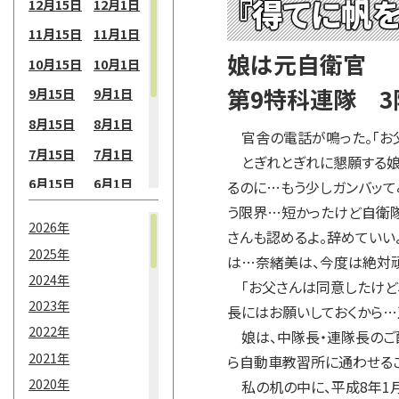
『得てに帆を
12月15日
12月1日
11月15日
11月1日
娘は元自衛官
10月15日
10月1日
第9特科連隊 
9月15日
9月1日
8月15日
8月1日
官舎の電話が鳴った。「お父
7月15日
7月1日
とぎれとぎれに懇願する娘
6月15日
6月1日
るのに…もう少しガンバッて
う限界…短かったけど自衛隊
5月15日
5月1日
2026年
さんも認めるよ。辞めていい
4月15日
4月1日
2025年
は…奈緒美は、今度は絶対頑
3月15日
3月1日
2024年
「お父さんは同意したけど、
2月15日
2月1日
2023年
長にはお願いしておくから…
2022年
1月15日
1月1日
娘は、中隊長・連隊長のご配
2021年
ら自動車教習所に通わせるこ
2020年
私の机の中に、平成8年1月