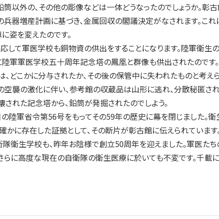
鉛筒以外の、その他の彫像などは一体どうなったのでしょうか。彰
時下の兵器増産計画に基づき、金属回収の閣議決定がなされます。こ
に姿を変えたのです。
呼応して軍医学校も銅物資の供出をすることになります。陸軍衛生
際に陸軍軍医学校五十周年記念塔の鳳凰と群像も供出されたのです。
は、どこかに分与されたか、その後の保管中に失われたものと考えら
以降の空襲の激化に伴い、参考館の収蔵品は山形に逃れ、分散秘匿さ
壊された記念塔から、鉛筒が発掘されたのでしよう。
の陸軍省令第56号をもってその59年の歴史に幕を閉じました。
確かに存在した証拠として、その断片が彰古館に伝えられています
隊衛生学校も、昨年お陰様で創立50周年を迎えました。軍医たち
は、さらに高度な現在の自衛隊の衛生医療に於いても不変です。千載