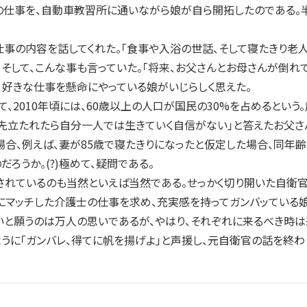
の仕事を、自動車教習所に通いながら娘が自ら開拓したのである。
の内容を話してくれた。「食事や入浴の世話、そして寝たきり老人
、そして、こんな事も言っていた。「将来、お父さんとお母さんが倒
り、好きな仕事を懸命にやっている娘がいじらしく思えた。
2010年頃には、60歳以上の人口が国民の30%を占めるという
先立たれたら自分一人では生きていく自信がない」と答えたお父さん
、例えば、妻が85歳で寝たきりになったと仮定した場合、同年齢の
ろうか。(?)極めて、疑問である。
れているのも当然といえば当然である。せっかく切り開いた自衛官
にマッチした介護士の仕事を求め、充実感を持ってガンバッている娘
と願うのは万人の思いであるが、やはり、それぞれに来るべき時は来
うに「ガンバレ、得てに帆を揚げよ」と声援し、元自衛官の話を終わり