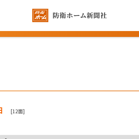
日
[12面]