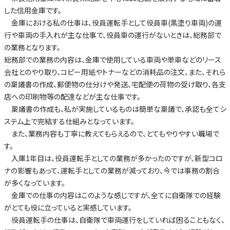
した信用金庫です。
金庫における私の仕事は、役員運転手として役員車(黒塗り車両)の運
行や車両の手入れが主な仕事で、役員車の運行がないときは、総務部で
の業務となります。
総務部での業務の内容は、金庫で使用している車両や単車などのリース
会社とのやり取り、コピー用紙やトナーなどの消耗品の注文、また、それら
の稟議書の作成、郵便物の仕分けや発送、宅配便の荷物の受け取り、各支
店への印刷物等の配達などが主な仕事です。
稟議書の作成も、私が実施しているものは簡単な稟議で、承認も全てシ
ステム上で完結する仕組みとなっています。
また、業務内容も丁寧に教えてもらえるので、とてもやりやすい職場で
す。
入庫1年目は、役員運転手としての業務が多かったのですが、新型コロ
ナの影響もあって、運転手としての業務が減っており、今では事務の割合
が多くなっています。
金庫での仕事の内容はこのような感じですが、全てに自衛隊での経験
がとても役に立っていると実感しています。
役員運転手の仕事は、自衛隊で車両運行をしていれば困ることもなく、