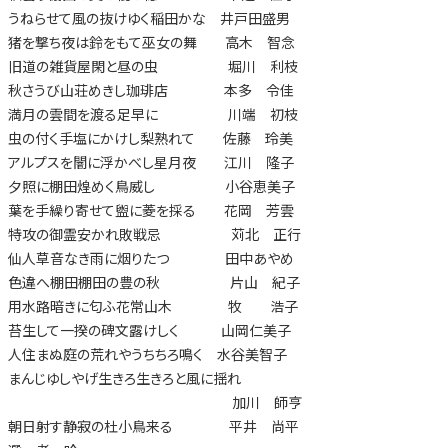
うねらせて風の抜けゆく稲田かな 井戸田盛男
猪を撃ち夜は鈴をもて巫女の舞 高木 智念
旧道の雑貨屋閑と昼の虫 堀川 利枝
秋さうび山荘めきし珈琲店 本多 令佳
満月の雲間を渡る足早に 川端 初枝
虫の付く手塩にかけし梨熟れて 佐藤 玲美
アルプスを闇に浮かべし星月夜 江川 隆子
夕照に棚田煌めく鳥威し 小谷恵美子
葉を手繰り寄せて盥に菱を採る 花岡 芳雲
特攻の御霊安かれ敗戦忌 苅北 正行
仙人草音なき雨に烟りたつ 田中あやめ
色違へ棚田棚田の豊の秋 片山 紀子
用水路暗きに匂ふ花常山木 牧 浩子
苔生して一揆の碑文露けしく 山岡仁美子
人住まぬ庭の荒れやうちちろ鳴く 水谷美智子
まんじゆしやげ生きろ生きろと風に揺れ
加川 師亨
朝日射す静寂の杜小鳥来る 平井 尚平