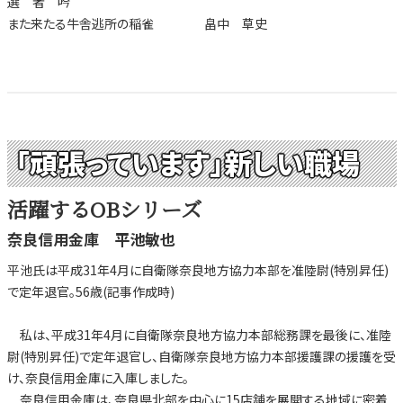
選 者 吟
また来たる牛舎逃所の稲雀 畠中 草史
「頑張っています」新しい職場
活躍するOBシリーズ
奈良信用金庫 平池敏也
平池氏は平成31年4月に自衛隊奈良地方協力本部を准陸尉(特別昇任)
で定年退官。56歳(記事作成時)
私は、平成31年4月に自衛隊奈良地方協力本部総務課を最後に、准陸
尉(特別昇任)で定年退官し、自衛隊奈良地方協力本部援護課の援護を受
け、奈良信用金庫に入庫しました。
奈良信用金庫は、奈良県北部を中心に15店舗を展開する地域に密着