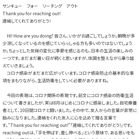
サンキュー フォー リーチング アウト
Thank you for reaching out!
連絡してくれてありがとう！
Hi! How are you doing? 皆さん、いかがお過ごしでしょうか。朝晩が多
少涼しくなっているのを感じていらっしゃる方も多いのではないでしょう
か。ちょっとした気候の変化に季節を感じるのも、日本の生活の楽しみの
一つです。まだまだ暑い日が続くと思いますが、体調を整えながら乗り越
えていきましょう。
コロナ感染がまだまだ広がっています。コロナ感染防止の基本的な事
項をまもりながら、生活防衛をしていく必要がありますね。
今回の表現は、コロナ関係の表現です。前文にコロナ感染の防衛生活
について書きましたが、実は8月はじめにコロナに感染しました。自宅療養
者として、10日間コロナと闘いました。その中で、友人からの言葉が非常に
励みになりました。連絡をくれた友人に心を込めて贈る言葉で
す。"Thank you for reaching out!"「連絡してくれてありがとう!」です。
reaching outは、「手を伸ばす、差し伸べる」という意味で、ある思いをも