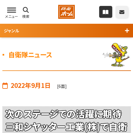
メニュー
検索
ジャンル
自衛隊ニュース
2022年9月1日
[6面]
次のステージでの活躍に期待
三和シヤッター工業(株)で自衛