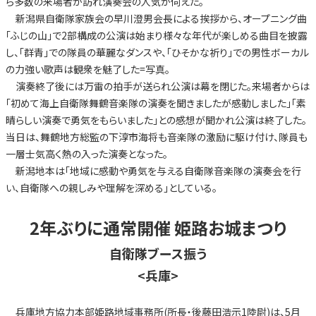
ら多数の来場者が訪れ演奏会の人気が伺えた。
新潟県自衛隊家族会の早川澄男会長による挨拶から、オープニング曲
「ふじの山」で2部構成の公演は始まり様々な年代が楽しめる曲目を披露
し、「群青」での隊員の華麗なダンスや、「ひそかな祈り」での男性ボーカル
の力強い歌声は観衆を魅了した=写真。
演奏終了後には万雷の拍手が送られ公演は幕を閉じた。来場者からは
「初めて海上自衛隊舞鶴音楽隊の演奏を聞きましたが感動しました」「素
晴らしい演奏で勇気をもらいました」との感想が聞かれ公演は終了した。
当日は、舞鶴地方総監の下淳市海将も音楽隊の激励に駆け付け、隊員も
一層士気高く熱の入った演奏となった。
新潟地本は「地域に感動や勇気を与える自衛隊音楽隊の演奏会を行
い、自衛隊への親しみや理解を深める」としている。
2年ぶりに通常開催 姫路お城まつり
自衛隊ブース振う
<兵庫>
兵庫地方協力本部姫路地域事務所(所長・後藤田浩示1陸尉)は、5月