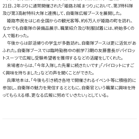
21日、2年ぶりに通常開催された「姫路お城まつり」において、第3特科隊
及び第3高射特科大隊と連携して、自衛隊広報ブースを展開した。
姫路市民をはじめ全国からの観光客等、約6万人が姫路の町を訪れ、
なかでも自衛隊の装備品展示、職業紹介及び制服試着には、終始多くの
人で賑わった。
午後からは部活帰りの学生が多数訪れ、自衛隊ブースは更に活気があ
ふれた。自衛隊ブースでは臨時勤務中の航学73期の友藤曹長がパイロッ
トスーツで広報し受験希望者を獲得するなどの活躍をしてくれた。
来場者からは、「今年入隊した先輩に続きたいです」「パイロットにすご
く興味を持ちました」などの声を聞くことができた。
兵庫地本は、「今後も引き続き各地で開催されるイベント等に積極的に
参加し、自衛隊の魅力を発信するとともに、自衛官という職業に興味を持
ってもらえる様、更なる広報に努めていきたい」としている。