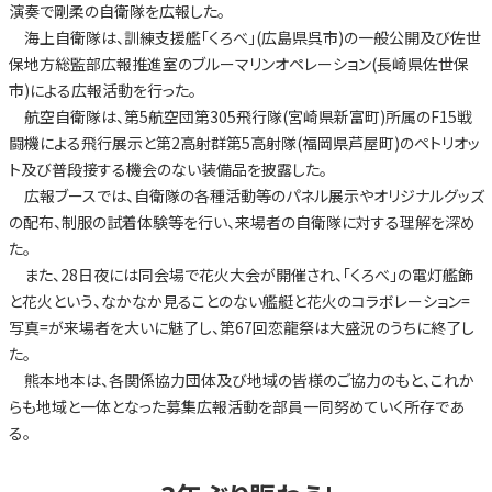
演奏で剛柔の自衛隊を広報した。
海上自衛隊は、訓練支援艦「くろべ」(広島県呉市)の一般公開及び佐世
保地方総監部広報推進室のブルーマリンオペレーション(長崎県佐世保
市)による広報活動を行った。
航空自衛隊は、第5航空団第305飛行隊(宮崎県新富町)所属のF15戦
闘機による飛行展示と第2高射群第5高射隊(福岡県芦屋町)のペトリオッ
ト及び普段接する機会のない装備品を披露した。
広報ブースでは、自衛隊の各種活動等のパネル展示やオリジナルグッズ
の配布、制服の試着体験等を行い、来場者の自衛隊に対する理解を深め
た。
また、28日夜には同会場で花火大会が開催され、「くろべ」の電灯艦飾
と花火という、なかなか見ることのない艦艇と花火のコラボレーション=
写真=が来場者を大いに魅了し、第67回恋龍祭は大盛況のうちに終了し
た。
熊本地本は、各関係協力団体及び地域の皆様のご協力のもと、これか
らも地域と一体となった募集広報活動を部員一同努めていく所存であ
る。