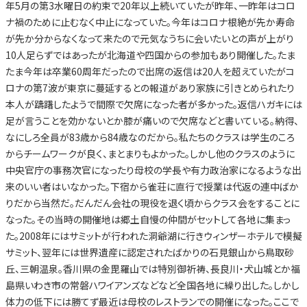
年5月の第3水曜日の約束で20年以上続いていたが昨年、一昨年はコロ
ナ禍のために止むなく中止になっていた。今年はコロナ根絶が先か寿命
が先か分からなくなって来たので元気なうちに会いたいとの声が上がり
10人足らずではあったが北海道や四国からの参加もあり開催した。たま
たま今年は卒業60周年だったので出席の返信は20人を超えていたがコ
ロナの第7波が東京に蔓延するとの報道があり家族に引きとめられたり
本人が躊躇したようで間際で欠席になった者が多かった。返信ハガキには
足が言うことを効かないとか膝が痛いので欠席などと書いている。納得、
なにしろ全員が83歳から84歳なのだから。私たちのクラスは学生のころ
からチームワークが良く、まとまりもよかった。しかし他のクラスのように
中央官庁の事務次官になったり母校の学長や有力政治家になるような出
来のいい者はいなかった。下宿から雀荘に直行で授業は代返の連中ばか
りだから当然だ。だんだん会社の現役を退く頃からクラス会をすることに
なった。その当時の開催地は郷土自慢の仲間がセットして各地に集まっ
た。2008年にはサミットが行われた洞爺湖に行きウィンザーホテルで模擬
サミット、翌年には世界遺産に認定されたばかりの石見銀山から鳥取砂
丘、三朝温泉。香川県の金毘羅山では特別御祈祷、長良川・犬山城とか福
島県いわき市の常磐ハワイアンズなどなど全国各地に繰り出した。しかし
体力の低下には勝てず最近は母校のレストランでの開催になった。ここで