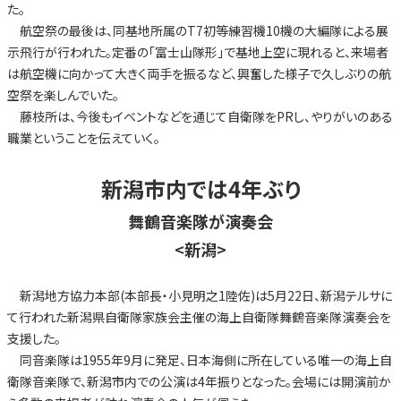
た。
航空祭の最後は、同基地所属のT7初等練習機10機の大編隊による展
示飛行が行われた。定番の「富士山隊形」で基地上空に現れると、来場者
は航空機に向かって大きく両手を振るなど、興奮した様子で久しぶりの航
空祭を楽しんでいた。
藤枝所は、今後もイベントなどを通じて自衛隊をPRし、やりがいのある
職業ということを伝えていく。
新潟市内では4年ぶり
舞鶴音楽隊が演奏会
<新潟>
新潟地方協力本部(本部長・小見明之1陸佐)は5月22日、新潟テルサに
て行われた新潟県自衛隊家族会主催の海上自衛隊舞鶴音楽隊演奏会を
支援した。
同音楽隊は1955年9月に発足、日本海側に所在している唯一の海上自
衛隊音楽隊で、新潟市内での公演は4年振りとなった。会場には開演前か