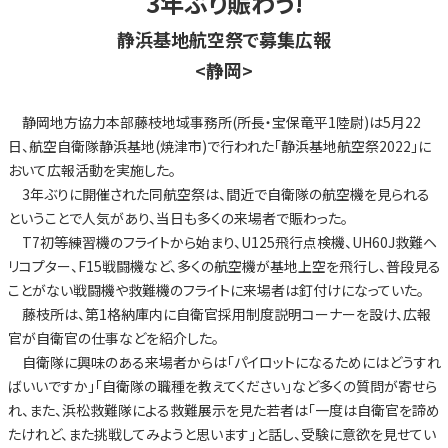
3年ぶり賑わう!
静浜基地航空祭で募集広報
<静岡>
静岡地方協力本部藤枝地域事務所(所長・宝保竜平1陸尉)は5月22
日、航空自衛隊静浜基地(焼津市)で行われた「静浜基地航空祭2022」に
おいて広報活動を実施した。
3年ぶりに開催された同航空祭は、間近で自衛隊の航空機を見られる
ということで人気があり、当日も多くの来場者で賑わった。
T7初等練習機のフライトから始まり、U125飛行点検機、UH60J救難ヘ
リコプター、F15戦闘機など、多くの航空機が基地上空を飛行し、普段見る
ことがない戦闘機や救難機のフライトに来場者は釘付けになっていた。
藤枝所は、第1格納庫内に自衛官採用制度説明コーナーを設け、広報
官が自衛官の仕事などを紹介した。
自衛隊に興味のある来場者からは「パイロットになるためにはどうすれ
ばいいですか」「自衛隊の職種を教えてください」など多くの質問が寄せら
れ、また、浜松救難隊による救難展示を見た若者は「一度は自衛官を諦め
たけれど、また挑戦してみようと思います」と話し、受験に意欲を見せてい