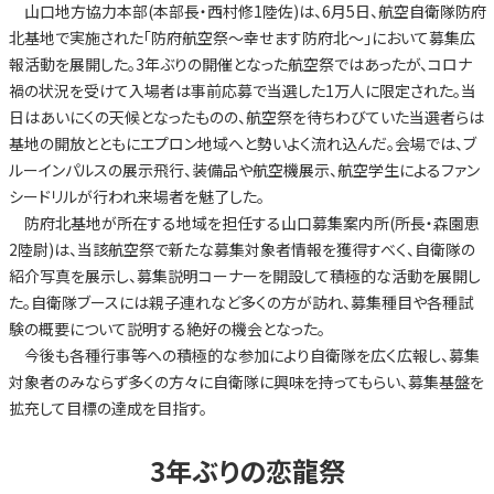
山口地方協力本部(本部長・西村修1陸佐)は、6月5日、航空自衛隊防府
北基地で実施された「防府航空祭～幸せます防府北～」において募集広
報活動を展開した。3年ぶりの開催となった航空祭ではあったが、コロナ
禍の状況を受けて入場者は事前応募で当選した1万人に限定された。当
日はあいにくの天候となったものの、航空祭を待ちわびていた当選者らは
基地の開放とともにエプロン地域へと勢いよく流れ込んだ。会場では、ブ
ルーインパルスの展示飛行、装備品や航空機展示、航空学生によるファン
シードリルが行われ来場者を魅了した。
防府北基地が所在する地域を担任する山口募集案内所(所長・森園恵
2陸尉)は、当該航空祭で新たな募集対象者情報を獲得すべく、自衛隊の
紹介写真を展示し、募集説明コーナーを開設して積極的な活動を展開し
た。自衛隊ブースには親子連れなど多くの方が訪れ、募集種目や各種試
験の概要について説明する絶好の機会となった。
今後も各種行事等への積極的な参加により自衛隊を広く広報し、募集
対象者のみならず多くの方々に自衛隊に興味を持ってもらい、募集基盤を
拡充して目標の達成を目指す。
3年ぶりの恋龍祭