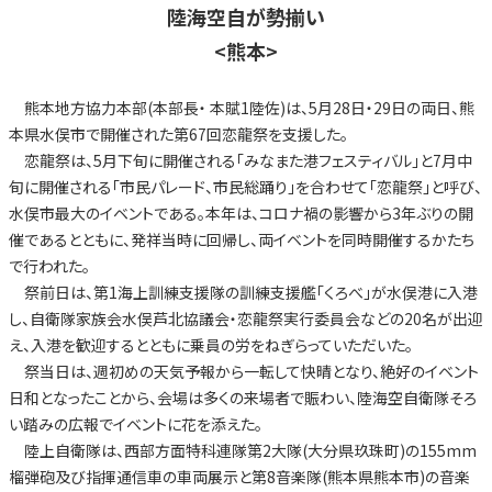
陸海空自が勢揃い
<熊本>
熊本地方協力本部(本部長・ 本賦1陸佐)は、5月28日・29日の両日、熊
本県水俣市で開催された第67回恋龍祭を支援した。
恋龍祭は、5月下旬に開催される「みなまた港フェスティバル」と7月中
旬に開催される「市民パレード、市民総踊り」を合わせて「恋龍祭」と呼び、
水俣市最大のイベントである。本年は、コロナ禍の影響から3年ぶりの開
催であるとともに、発祥当時に回帰し、両イベントを同時開催するかたち
で行われた。
祭前日は、第1海上訓練支援隊の訓練支援艦「くろべ」が水俣港に入港
し、自衛隊家族会水俣芦北協議会・恋龍祭実行委員会などの20名が出迎
え、入港を歓迎するとともに乗員の労をねぎらっていただいた。
祭当日は、週初めの天気予報から一転して快晴となり、絶好のイベント
日和となったことから、会場は多くの来場者で賑わい、陸海空自衛隊そろ
い踏みの広報でイベントに花を添えた。
陸上自衛隊は、西部方面特科連隊第2大隊(大分県玖珠町)の155mm
榴弾砲及び指揮通信車の車両展示と第8音楽隊(熊本県熊本市)の音楽