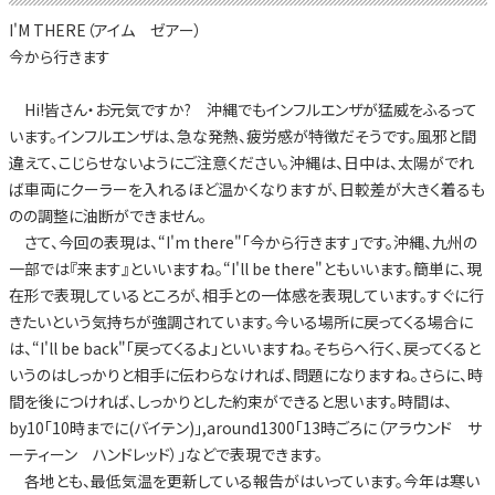
I'M THERE（アイム ゼアー）
今から行きます
Hi!皆さん・お元気ですか? 沖縄でもインフルエンザが猛威をふるって
います。インフルエンザは、急な発熱、疲労感が特徴だそうです。風邪と間
違えて、こじらせないようにご注意ください。沖縄は、日中は、太陽がでれ
ば車両にクーラーを入れるほど温かくなりますが、日較差が大きく着るも
のの調整に油断ができません。
さて、今回の表現は、“I'm there"「今から行きます」です。沖縄、九州の
一部では『来ます』といいますね。“I'll be there"ともいいます。簡単に、現
在形で表現しているところが、相手との一体感を表現しています。すぐに行
きたいという気持ちが強調されています。今いる場所に戻ってくる場合に
は、“I'll be back"「戻ってくるよ」といいますね。そちらへ行く、戻ってくると
いうのはしっかりと相手に伝わらなければ、問題になりますね。さらに、時
間を後につければ、しっかりとした約束ができると思います。時間は、
by10「10時までに(バイテン)」,around1300「13時ごろに（アラウンド サ
ーティーン ハンドレッド）」などで表現できます。
各地とも、最低気温を更新している報告がはいっています。今年は寒い