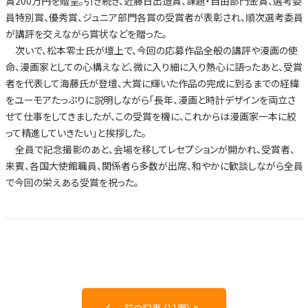
賞200万円を贈呈。引き続き、近藤日出造賞、課題・自由部門金賞、選考委
員特別賞、優秀賞、ジュニア部門各賞の受賞者が表彰され、順次選考委員
が講評を交えながら賞状などを贈った。
次いで、松本零士氏が壇上で、今回の応募作品全般の講評や漫画の使
命、漫画家としての心構えなど、微に入り細に入り熱心に語ったあと、受賞
者を代表して海藤氏が登壇、大賞に輝いた作品の完成に到るまでの経緯
をユーモアたっぷりに説明しながら「長年、漫画と時計デザインを両立さ
せて仕事をしてきましたが、この受賞を機に、これからは漫画家一本に絞
って精進していきたい」と挨拶した。
全員で記念撮影のあと、会場を移してレセプションが開かれ、受賞者、
来賓、各国大使館職員、関係者ら多数が出席、和やかに歓談しながら全員
で今回の栄えある受賞を祝った。