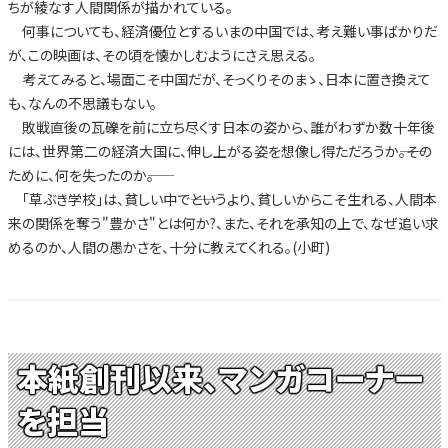
ちが綾なす人間関係が描かれている。
何事についても、経済優位とするいまの中国では、考え難い事ばかりだ
が、この映画は、その頃を懐かしむようにさえ思える。
考えてみると、場面こそ中国だが、そっくりそのまゝ、日本に置き換えて
も、なんの不思議もない。
敗戦直後の瓦礫を前に立ち尽くす日本の姿から、誰がわずか数十年後
には、世界第二の経済大国に、伸し上がる姿を想像し得ただろうか――。その
ために、何を失ったのか――。
「草ぶき学校」は、貧しい中で――というより、貧しいからこそ生れる、人間本
来の関係を奪う"豊かさ"とは何か?、また、それを承知の上で、なぜ追い求
めるのか、人間の愚かさを、十分に教えてくれる。(小町)
本紙創刊以来、マンガコーナー
を担当