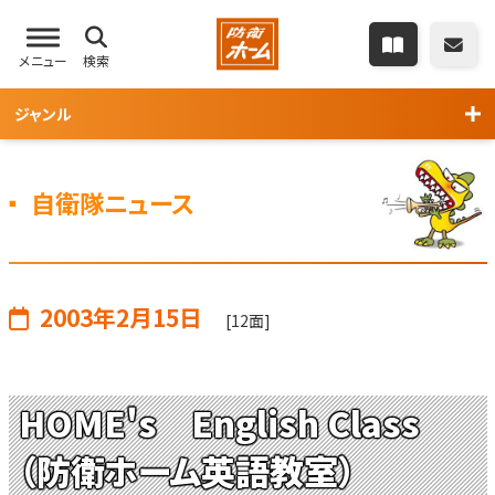
メニュー
検索
ジャンル
自衛隊ニュース
2003年2月15日
[12面]
HOME's English Class
（防衛ホーム英語教室）