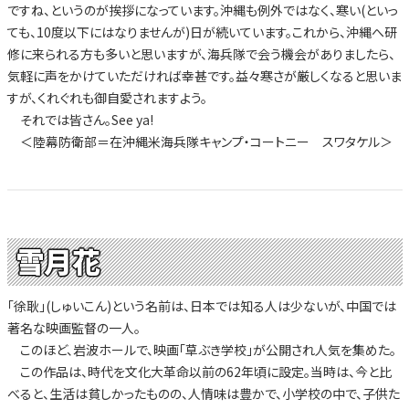
ですね、というのが挨拶になっています。沖縄も例外ではなく、寒い(といっ
ても、10度以下にはなりませんが)日が続いています。これから、沖縄へ研
修に来られる方も多いと思いますが、海兵隊で会う機会がありましたら、
気軽に声をかけていただければ幸甚です。益々寒さが厳しくなると思いま
すが、くれぐれも御自愛されますよう。
それでは皆さん。See ya!
＜陸幕防衛部＝在沖縄米海兵隊キャンプ・コートニー スワタケル＞
雪月花
「徐耿」(しゅいこん)という名前は、日本では知る人は少ないが、中国では
著名な映画監督の一人。
このほど、岩波ホールで、映画「草ぶき学校」が公開され人気を集めた。
この作品は、時代を文化大革命以前の62年頃に設定。当時は、今と比
べると、生活は貧しかったものの、人情味は豊かで、小学校の中で、子供た