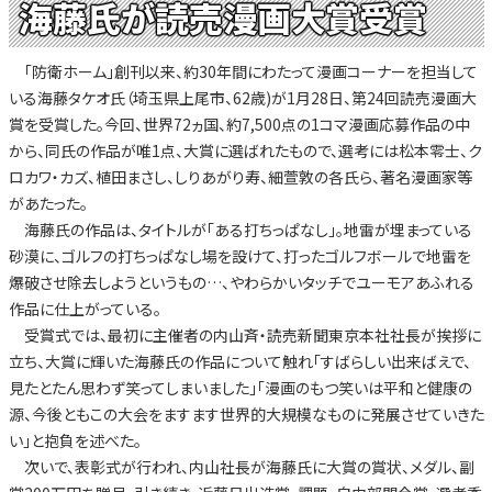
海藤氏が読売漫画大賞受賞
「防衛ホーム」創刊以来、約30年間にわたって漫画コーナーを担当して
いる海藤タケオ氏（埼玉県上尾市、62歳)が1月28日、第24回読売漫画大
賞を受賞した。今回、世界72ヵ国、約7,500点の1コマ漫画応募作品の中
から、同氏の作品が唯1点、大賞に選ばれたもので、選考には松本零士、ク
ロカワ・カズ、植田まさし、しりあがり寿、細萱敦の各氏ら、著名漫画家等
があたった。
海藤氏の作品は、タイトルが「ある打ちっぱなし」。地雷が埋まっている
砂漠に、ゴルフの打ちっぱなし場を設けて、打ったゴルフボールで地雷を
爆破させ除去しようというもの…、やわらかいタッチでユーモアあふれる
作品に仕上がっている。
受賞式では、最初に主催者の内山斉・読売新聞東京本社社長が挨拶に
立ち、大賞に輝いた海藤氏の作品について触れ「すばらしい出来ばえで、
見たとたん思わず笑ってしまいました」「漫画のもつ笑いは平和と健康の
源、今後ともこの大会をますます世界的大規模なものに発展させていきた
い」と抱負を述べた。
次いで、表彰式が行われ、内山社長が海藤氏に大賞の賞状、メダル、副