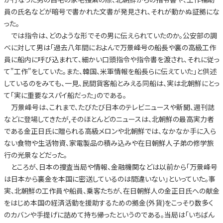
員の氏名などが暗号で書かれた文書が発見され、それが動かぬ証拠にな
った。
では指令は、どのような形でその男に伝えられていたのか。公安部の調
べに対して男は「過去八年間におよんで万景峰号の船長や裏の高級工作
員に船内に呼び込まれて、細かい口頭指令や指令書を渡され、それに従っ
て"工作"をしていた。また、韓国、米軍情報を船長らに伝えていた」と供述
しているのをみても、一見、民間貨客船とみえる同船は、実は北朝鮮にとっ
て「実に重要なスパイ船だった」のである。
万景峰号は、これまで、たびたび日本のテレビニュースや新聞、週刊誌
などに登場してきたが,そのほとんどのニュースは、北朝鮮の最高実力者
である金正日氏に贈られる高級メロンや北朝鮮では、なかなか手に入ら
ない食物や生活物資、家電製品の積み込みや在日朝鮮人子弟の修学旅
行の光景などだった。
ところが、日本の捜査当局や情報、金融機関などは以前から「万景峰号
は日本から裏金を本国に密送しているのは間違いない」といっていた。事
実、北朝鮮の工作員や船員、乗客たちが、在日朝鮮人の金正日氏への献金
をはじめ本国の経済活動を援助するための拠金(外貨)をこっそり数多く
のカバンや手提げに詰めて持ち帰ったというのである。当局は「いちばん