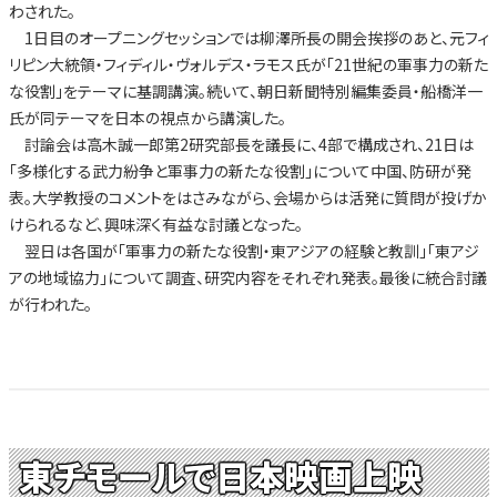
わされた。
1日目のオープニングセッションでは柳澤所長の開会挨拶のあと、元フィ
リピン大統領・フィディル・ヴォルデス・ラモス氏が「21世紀の軍事力の新た
な役割」をテーマに基調講演。続いて、朝日新聞特別編集委員・船橋洋一
氏が同テーマを日本の視点から講演した。
討論会は高木誠一郎第2研究部長を議長に、4部で構成され、21日は
「多様化する武力紛争と軍事力の新たな役割」について中国、防研が発
表。大学教授のコメントをはさみながら、会場からは活発に質問が投げか
けられるなど、興味深く有益な討議となった。
翌日は各国が「軍事力の新たな役割・東アジアの経験と教訓」「東アジ
アの地域協力」について調査、研究内容をそれぞれ発表。最後に統合討議
が行われた。
東チモールで日本映画上映