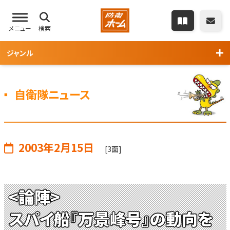
メニュー
検索
ジャンル
自衛隊ニュース
2003年2月15日
[3面]
<論陣>
スパイ船『万景峰号』の動向を