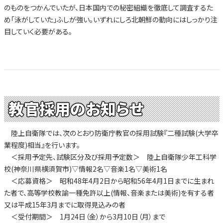
のものをつかんでいたが、日本国内での秘密組織を徹底して調査するた
め「泳がしていた」ふしが強い。いずれにしろ北朝鮮の動向にはしっかり注
目していく必要がある。
教官採用のお知らせ
陸上自衛隊では、次のとおり防衛庁教官の採用試験『二種試験(大学卒
業程度)相当』を行います。
＜採用予定先、試験区分及び採用予定数＞ 陸上自衛隊少年工科学
校(神奈川県横須賀市)▽情報2名▽音楽1名▽美術1名
＜応募資格＞ 昭和48年4月2日から昭和56年4月1日までに生まれ
た者で、高等学校教諭一種免許以上(情報、音楽または美術)を有する者
又は平成15年3月までに取得見込みの者
＜受付期間＞ 1月24日（金）から3月10日（月）まで