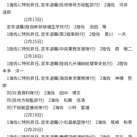
1海佐に特別昇任、定年退職(佐世保地方総監部付) 2海佐 河丼
道郎
(2月13日)
定年退職(陸自幹部候補生学校付) 1陸佐 池田 等
1陸佐に特別昇任、定年退職(第1戦車群付) 2陸佐 黒川 一夫
(2月15日)
1陸佐に特別昇任、定年退職(中央業務支援隊付) 2陸佐 原 敬二
(2月18日)
1陸佐に特別昇任、定年退職(陸自九州補給処健軍支処付) 2陸佐
本多 洋一
1海佐に特別昇任、定年退職(海自東京業務隊付) 2海佐 神橋 哲
郎
同(対潜資料隊付) 2海佐 田中 博文
同(呉地方総監部付) 2海佐 松藤 信清
同(下総航空基地隊付) 2海佐 小林 富雄
(2月19日)
1海佐に特別昇任、定年退職(小松島航空隊付) 2海佐 尾崎 和男
(2月20日)
1海佐に特別昇任、定年退職(舞鶴造修補給所付) 2海佐 京谷 茂