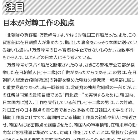
注目
目本が対韓工作の拠点
北朝鮮の貨客船「万景峰号」は、やはり対韓国工作船だった。また、この
貨客船は在日朝鮮人が集めたり、拠出した裏金をこっそり本国に送ってい
る疑いも濃い。「万景峰号の日本寄港を中止できないものか」。拉致事件
もからんで、ほとんどの日本人はそう考えている。
万景峰号がスパイ船だと断定されたのは、さきごろ警視庁公安部が検
挙した在日朝鮮人(七十二歳)の自供があったからである。この男は、在日
朝鮮人総連合(朝鮮総連)の幹部を務めた朝鮮労働党統一戦線部に属し
た重要党員であった。統一戦線部は、北朝鮮の独裁党組織の一部だが、こ
の任務は同党の最終目標である"南北統一"を実現するために、韓国内、
日本国内に潜入、工作を実行している部門。七十二歳の男は、この対韓、
対日工作の日本拠点の責任者であった。多数の在日韓国人を手なずけ、
補助工作員に仕立てて、韓国内にいる補助工作員の親族や知人に接近さ
せ、韓国内に秘密拠点を組織させたり、韓国内の軍事情報、在韓米軍の動
向などを極秘裏に集めていた。対韓工作をしていたことは、警視庁公安部
が行なった男の自宅の家宅捜索の際、北朝鮮からの指令書や、工作補助