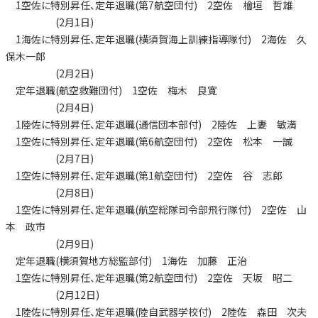
1空佐に特別昇任、定年退職(第7航空団付) 2空佐 檜垣 哲雄
(2月1日)
1海佐に特別昇任、定年退職(横須賀海上訓練指導隊付) 2海佐 久
保木一郎
(2月2日)
定年退職(航空救難団付) 1空佐 梅木 良寛
(2月4日)
1陸佐に特別昇任、定年退職(通信団本部付) 2陸佐 上妻 敏満
1空佐に特別昇任、定年退職(第6航空団付) 2空佐 松本 一誠
(2月7日)
1空佐に特別昇任、定年退職(第1航空団付) 2空佐 谷 志郎
(2月8日)
1空佐に特別昇任、定年退職(航空総隊司令部飛行隊付) 2空佐 山
本 政市
(2月9日)
定年退職(横須賀地方総監部付) 1海佐 加藤 正治
1空佐に特別昇任、定年退職(第2航空団付) 2空佐 天坂 昭二
(2月12日)
1陸佐に特別昇任、定年退職(陸自武器学校付) 2陸佐 森田 次夫