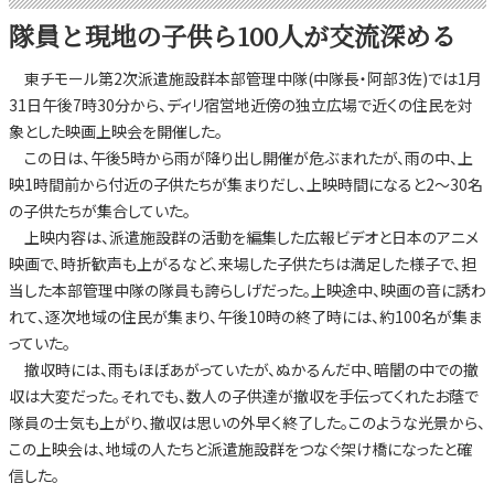
隊員と現地の子供ら100人が交流深める
東チモール第2次派遣施設群本部管理中隊(中隊長・阿部3佐)では1月
31日午後7時30分から、ディリ宿営地近傍の独立広場で近くの住民を対
象とした映画上映会を開催した。
この日は、午後5時から雨が降り出し開催が危ぶまれたが、雨の中、上
映1時間前から付近の子供たちが集まりだし、上映時間になると2～30名
の子供たちが集合していた。
上映内容は、派遣施設群の活動を編集した広報ビデオと日本のアニメ
映画で、時折歓声も上がるなど、来場した子供たちは満足した様子で、担
当した本部管理中隊の隊員も誇らしげだった。上映途中、映画の音に誘わ
れて、逐次地域の住民が集まり、午後10時の終了時には、約100名が集ま
っていた。
撤収時には、雨もほぼあがっていたが、ぬかるんだ中、暗闇の中での撤
収は大変だった。それでも、数人の子供達が撤収を手伝ってくれたお蔭で
隊員の士気も上がり、撤収は思いの外早く終了した。このような光景から、
この上映会は、地域の人たちと派遣施設群をつなぐ架け橋になったと確
信した。