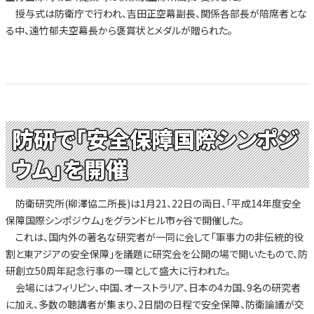
授与式は防衛庁で行われ、吉田正空幕副長、関係各部長が陪席者とな
る中、遠竹郁夫空幕長から褒賞状とメダルが贈られた。
防研で「安全保障国際シンポジ
ウム」を開催
防衛研究所(柳澤協二所長)は1月21、22日の両日、「平成14年度安全
保障国際シンポジウム」をグランドヒル市ヶ谷で開催した。
これは、国内外の著名な研究者が一同に会して「軍事力の非伝統的役
割と東アジアの安全保障」を議題に研究会を公開の場で開いたもので、防
研創立50周年記念行事の一環として盛大に行われた。
会場にはフィリピン、中国、オーストラリア、日本の4カ国、9名の研究者
に加え、多数の聴講者が集まり、2日間の日程で安全保障、防衛論議が交