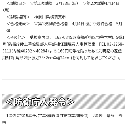
＜試験日＞ ▽第1次試験 3月23日（日） ▽第2次試験4月14日
（月）
＜試験場所＞ 神奈川県横須賀市
＜合格発表＞ ▽第1次試験合格者 4月4日（金）▽最終合格 5月
上旬
＜その他＞ 受験案内は、〒162-0845東京都新宿区市谷本村町5番1
号「防衛庁陸上幕僚監部人事部補任課職員人事管理室」 TEL 03-3268-
3111(内線40282～40284)まで、160円切手を貼ったあて先明記の返信
用封筒(角形2号・長さ33・2cmX幅24cm)を同封して請求してください。
＜防衛庁人発令＞
1海佐に特別昇任、定年退職(海自東京業務隊付) 2海佐 齋藤 秀
明