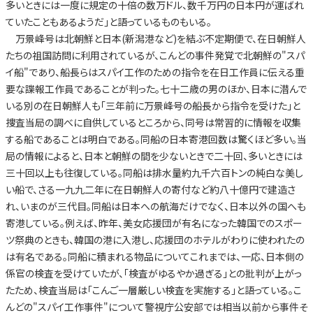
多いときには一度に規定の十倍の数万ドル、数千万円の日本円が運ばれ
ていたこともあるようだ」と語っているものもいる。
万景峰号は北朝鮮と日本(新潟港など)を結ぶ不定期便で、在日朝鮮人
たちの祖国訪問に利用されているが、こんどの事件発覚で北朝鮮の"スパ
イ船"であり、船長らはスパイ工作のための指令を在日工作員に伝える重
要な諜報工作員であることが判った。七十二歳の男のほか、日本に潜んで
いる別の在日朝鮮人も「三年前に万景峰号の船長から指令を受けた」と
捜査当局の調べに自供しているところから、同号は常習的に情報を収集
する船であることは明白である。同船の日本寄港回数は驚くほど多い。当
局の情報によると、日本と朝鮮の間を少ないときで二十回、多いときには
三十回以上も往復している。同船は排水量約九千六百トンの純白な美し
い船で、さる一九九二年に在日朝鮮人の寄付など約八十億円で建造さ
れ、いまのが三代目。同船は日本への航海だけでなく、日本以外の国へも
寄港している。例えば、昨年、美女応援団が有名になった韓国でのスポー
ツ祭典のときも、韓国の港に入港し、応援団のホテルがわりに使われたの
は有名である。同船に積まれる物品についてこれまでは、一応、日本側の
係官の検査を受けていたが、「検査がゆるやか過ぎる」との批判が上がっ
たため、検査当局は「こんご一層厳しい検査を実施する」と語っている。こ
んどの"スパイ工作事件"について警視庁公安部では相当以前から事件そ