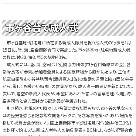
市ヶ谷台で成人式
市ヶ谷基地・駐屯地に所在する新成人隊員を祝う成人式の行事を1月
15日に、陸、海、空自衛隊合同で実施した。市ヶ谷基地・駐屯地新成人者
の数は、陸30、海8、空5の総勢43名。
成人式には、陸、海、空司令と近隣協力団体(市ヶ谷自衛隊友の会)、各
部隊長等が参列。参加者全員による国歌斉唱から厳かに始まり、主催の
航空自衛隊市ヶ谷基地司令(渡邊寛人1佐)の激励の言葉と協力団体会長
から、厳しくも暖かい励ましの言葉があり、成人者一同思いを新たにした。
次いで、陸空の新成人代表が、希望にあふれた誓いの言葉を述べ、睦、海、
空各司令と協力団体から記念品が手渡された。
引き続き、強風の中、晴々しい希望に満ちた面もちで、市ヶ谷の地ならで
はの歴史を感じる記念館玄関をバックに、記念写真を撮ったあと、場所を
移して祝賀会食が開かれ、陸上自衛隊市ヶ谷駐屯地司令(藤井信二1佐)
の乾杯で始まった。新成人者各人の抱負発表をBGMにしながら祝賀会食