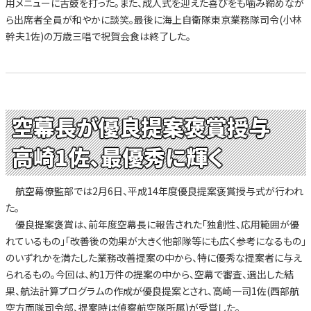
用メニューに舌鼓を打った。また、成人式を迎えた喜びをも噛み締めなが
ら出席者全員が和やかに談笑。最後に海上自衛隊東京業務隊司令(小林
幹夫1佐)の万歳三唱で祝賀会食は終了した。
空幕長が優良提案褒賞授与
高崎1佐、最優秀に輝く
航空幕僚監部では2月6日、平成14年度優良提案褒賞授与式が行われ
た。
優良提案褒賞は、前年度空幕長に報告された「独創性、応用範囲が優
れているもの」「改善後の効果が大きく他部隊等にも広く参考になるもの」
のいずれかを満たした業務改善提案の中から、特に優秀な提案者に与え
られるもの。今回は、約1万件の提案の中から、空幕で審査、選出した結
果、航法計算プログラムの作成が優良提案とされ、高崎一司1佐(西部航
空方面隊司令部、提案時は偵察航空隊所属)が受賞した。