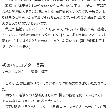
も家庭も中途半端にしたくないという気持ちから、両立のできない不器用
な私は家庭に入ることに決めました。元自衛官ということで、一般の人よ
りは夫の仕事をわかってあげられると思うので、一番の良き理解者として
夫を支えていきたいと思います。
私達が結婚するにあたって、たくさんの方々に支えて頂き、本当に感謝し
ています。この感謝の気持ちを忘れず、何十年先も「不器用だけど、いい夫
婦」でいられるように2人で歩いていきたいと思います。(第12普連本管中
隊 染谷士長夫人)
初のヘリコプター搭乗
プラネクス（株） 稲妻 淳子
このほど、霞自駐屯地でヘリコプターの体験搭乗をさせていただきまし
た。
初めての経験なので緊張しましたが、機長の説明を聞いているうちに、
不安はなくなり楽しみに順番を待ちまし。
実際、間近で見たヘリコプターは想像以上に大きくプロペラからくる風