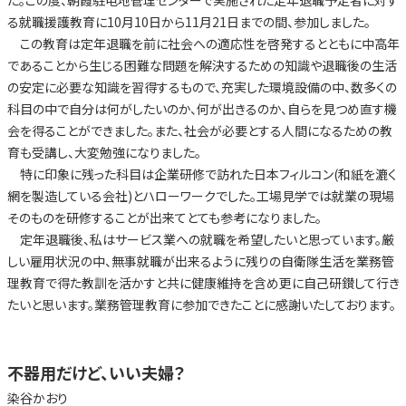
た。この度、朝霞駐屯地管理センターで実施された定年退職予定者に対す
る就職援護教育に10月10日から11月21日までの間、参加しました。
この教育は定年退職を前に社会への適応性を啓発するとともに中高年
であることから生じる困難な問題を解決するための知識や退職後の生活
の安定に必要な知識を習得するもので、充実した環境設備の中、数多くの
科目の中で自分は何がしたいのか、何が出きるのか、自らを見つめ直す機
会を得ることができました。また、社会が必要とする人間になるための教
育も受講し、大変勉強になりました。
特に印象に残った科目は企業研修で訪れた日本フィルコン(和紙を漉く
網を製造している会社)とハローワークでした。工場見学では就業の現場
そのものを研修することが出来てとても参考になりました。
定年退職後、私はサービス業への就職を希望したいと思っています。厳
しい雇用状況の中、無事就職が出来るように残りの自衛隊生活を業務管
理教育で得た教訓を活かすと共に健康維持を含め更に自己研鑚して行き
たいと思います。業務管理教育に参加できたことに感謝いたしております。
不器用だけど、いい夫婦？
染谷かおり