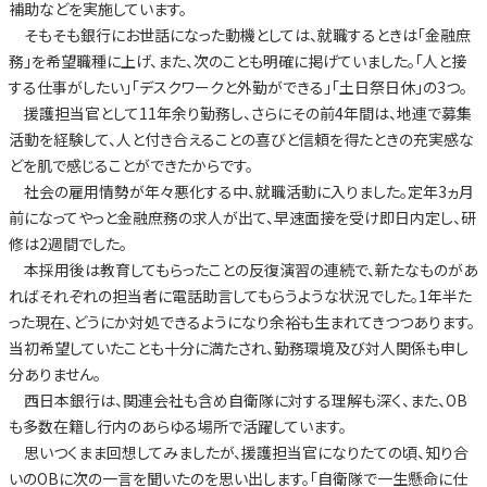
補助などを実施しています。
そもそも銀行にお世話になった動機としては、就職するときは「金融庶
務」を希望職種に上げ、また、次のことも明確に掲げていました。「人と接
する仕事がしたい」「デスクワークと外勤ができる」「土日祭日休」の3つ。
援護担当官として11年余り勤務し、さらにその前4年間は、地連で募集
活動を経験して、人と付き合えることの喜びと信頼を得たときの充実感な
どを肌で感じることができたからです。
社会の雇用情勢が年々悪化する中、就職活動に入りました。定年3ヵ月
前になってやっと金融庶務の求人が出て、早速面接を受け即日内定し、研
修は2週間でした。
本採用後は教育してもらったことの反復演習の連続で、新たなものがあ
ればそれぞれの担当者に電話助言してもらうような状況でした。1年半た
った現在、どうにか対処できるようになり余裕も生まれてきつつあります。
当初希望していたことも十分に満たされ、勤務環境及び対人関係も申し
分ありません。
西日本銀行は、関連会社も含め自衛隊に対する理解も深く、また、OB
も多数在籍し行内のあらゆる場所で活躍しています。
思いつくまま回想してみましたが、援護担当官になりたての頃、知り合
いのOBに次の一言を聞いたのを思い出します。「自衛隊で一生懸命に仕