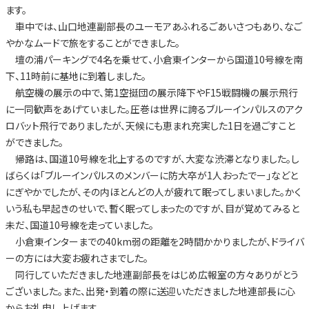
ます。
車中では、山口地連副部長のユーモアあふれるごあいさつもあり、なご
やかなムードで旅をすることができました。
壇の浦パーキングで4名を乗せて、小倉東インターから国道10号線を南
下、11時前に基地に到着しました。
航空機の展示の中で、第1空挺団の展示降下やF15戦闘機の展示飛行
に一同歓声をあげていました。圧巻は世界に誇るブルーインパルスのアク
ロバット飛行でありましたが、天候にも恵まれ充実した1日を過ごすこと
ができました。
帰路は、国道10号線を北上するのですが、大変な渋滞となりました。し
ばらくは「ブルーインパルスのメンバーに防大卒が1人おったでー」などと
にぎやかでしたが、その内ほとんどの人が疲れて眠ってしまいました。かく
いう私も早起きのせいで、暫く眠ってしまったのですが、目が覚めてみると
未だ、国道10号線を走っていました。
小倉東インターまでの40km弱の距離を2時間かかりましたが、ドライバ
ーの方には大変お疲れさまでした。
同行していただきました地連副部長をはじめ広報室の方々ありがとう
ございました。また、出発・到着の際に送迎いただきました地連部長に心
からお礼申し上げます。