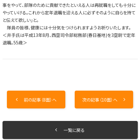
事をやって、部隊のために貢献できたといえる人は再就職をしても十分に
やっていける。これから定年退職を迎える人に必ずそのように自らを持て
と伝えて欲しい」と。
隊員の皆様、健康には十分気をつけられますようお祈りいたします。
＜井手氏は平成13年8月、西空司令部総務部(春日基地)を3空尉で定年
退職。55歳＞
前の記事（8面）へ
次の記事（10面）へ
一覧に戻る