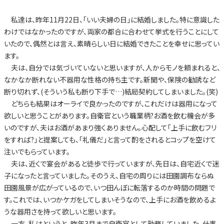
私達は、昨年11月22日、「いい夫婦の日」に結婚しました。特に意識した
わけではなかったのですが、両家の都合に合わせて挙式を行うことにして
いたので、偶然とは言え、素晴らしい日に結婚できたことを幸せに思ってい
ます。
夫は、自分では気づいていないと思いますが、人からモノを頼まれると、
なかなか断れない不器用な性格の持ち主です。新聞や、保険の勧誘など
断り切れず、(そういう私も断り下手で…)結局契約してしまいました。(笑)
どちらも結果はオーライで良かったのですが、これだけは器用になって
欲しいと思うことがあります。自衛官という職業柄?お酒を飲む機会が多
いのですが、夫はお酒があまり強くありません。心配して「上手に飲むフリ
をすれば?」と提案しても、「礼儀だ」と言って酌をされるとコップを空けて
注いでもらっています。
夫は、近くで宴会があると徒歩で行っていますが、先日は、自宅近くで迷
子になったと言っていました。そのうえ、自宅の周りには田園調布ならぬ
田園風景が広がっているので、いつ田んぼに転落するのか時間の問題で
す。これでは、いつかケガをしてしまいそうなので、上手にお酒を飲めるよ
うな器用さを持って欲しいと思います。
一方、私はというと、昨年3月まで自衛官として勤務していました。仕事