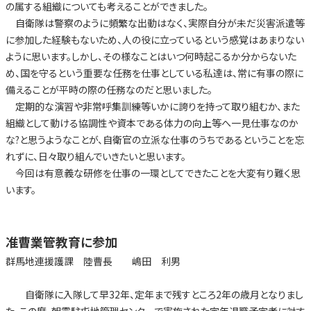
の属する組織についても考えることができました。
自衛隊は警察のように頻繁な出動はなく、実際自分が未だ災害派遣等
に参加した経験もないため、人の役に立っているという感覚はあまりない
ように思います。しかし、その様なことはいつ何時起こるか分からないた
め、国を守るという重要な任務を仕事としている私達は、常に有事の際に
備えることが平時の際の任務なのだと思いました。
定期的な演習や非常呼集訓練等いかに誇りを持って取り組むか、また
組織として動ける協調性や資本である体力の向上等へ一見仕事なのか
な?と思うようなことが、自衛官の立派な仕事のうちであるということを忘
れずに、日々取り組んでいきたいと思います。
今回は有意義な研修を仕事の一環としてできたことを大変有り難く思
います。
准曹業管教育に参加
群馬地連援護課 陸曹長 嶋田 利男
自衛隊に入隊して早32年、定年まで残すところ2年の歳月となりまし