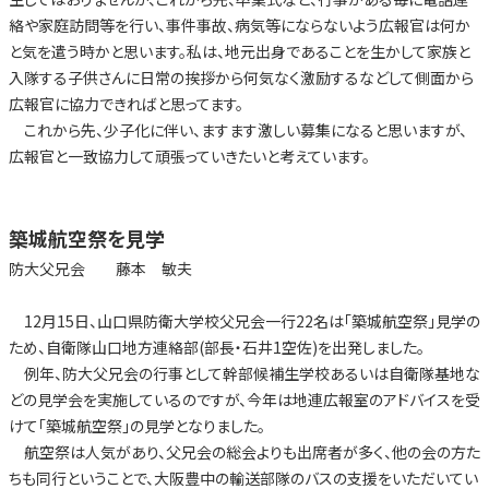
絡や家庭訪問等を行い、事件事故、病気等にならないよう広報官は何か
と気を遣う時かと思います。私は、地元出身であることを生かして家族と
入隊する子供さんに日常の挨拶から何気なく激励するなどして側面から
広報官に協力できればと思ってます。
これから先、少子化に伴い、ますます激しい募集になると思いますが、
広報官と一致協力して頑張っていきたいと考えています。
築城航空祭を見学
防大父兄会 藤本 敏夫
12月15日、山口県防衛大学校父兄会一行22名は「築城航空祭」見学の
ため、自衛隊山口地方連絡部(部長・石井1空佐)を出発しました。
例年、防大父兄会の行事として幹部候補生学校あるいは自衛隊基地な
どの見学会を実施しているのですが、今年は地連広報室のアドバイスを受
けて「築城航空祭」の見学となりました。
航空祭は人気があり、父兄会の総会よりも出席者が多く、他の会の方た
ちも同行ということで、大阪豊中の輸送部隊のバスの支援をいただいてい