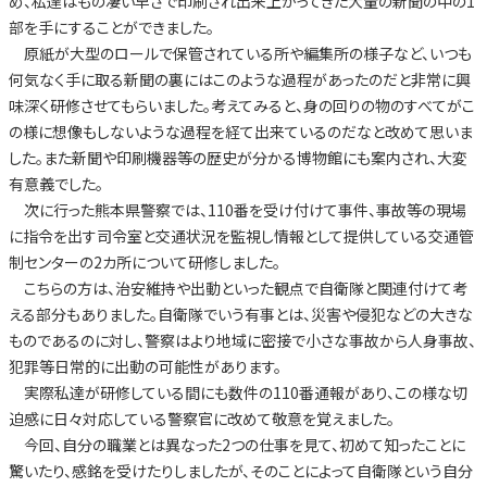
め、私達はもの凄い早さで印刷され出来上がってきた大量の新聞の中の1
部を手にすることができました。
原紙が大型のロールで保管されている所や編集所の様子など、いつも
何気なく手に取る新聞の裏にはこのような過程があったのだと非常に興
味深く研修させてもらいました。考えてみると、身の回りの物のすべてがこ
の様に想像もしないような過程を経て出来ているのだなと改めて思いま
した。また新聞や印刷機器等の歴史が分かる博物館にも案内され、大変
有意義でした。
次に行った熊本県警察では、110番を受け付けて事件、事故等の現場
に指令を出す司令室と交通状況を監視し情報として提供している交通管
制センターの2カ所について研修しました。
こちらの方は、治安維持や出動といった観点で自衛隊と関連付けて考
える部分もありました。自衛隊でいう有事とは、災害や侵犯などの大きな
ものであるのに対し、警察はより地域に密接で小さな事故から人身事故、
犯罪等日常的に出動の可能性があります。
実際私達が研修している間にも数件の110番通報があり、この様な切
迫感に日々対応している警察官に改めて敬意を覚えました。
今回、自分の職業とは異なった2つの仕事を見て、初めて知ったことに
驚いたり、感銘を受けたりしましたが、そのことによって自衛隊という自分