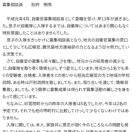
募集相談員 別府 明秀
平成元年4月、自衛官募集相談員として委嘱を受け、早13年が過ぎまし
た。息子が自衛隊に入隊するまでは、自衛隊についてはあまり関心もなく
特別意識したことはありませんでした。
息子の入隊をきっかけに募集相談員となり、地元の自衛官募集の窓口
として少しでも広報官、鹿児島地方連絡部の力となるよう日々努力してい
る次第です。
さて、自衛官の募集も年々厳しさを増し、地元からの採用者の減少な
ど、自衛隊を取り巻く環境も少しずつ変化しています。地元から1名でも多
くの受験者、合格者、入隊者をとの思いから担当広報官の方と地域の学校
訪問、ある時は戸別訪問を致しましても、また、知り合いを通じて、情報収
集致しましても、そう簡単に募集成果は得られず募集活動の厳しさを身を
もって感じています。
ちなみに、祁答院町からの昨年の入隊者は5名でしたが、今年は2名の
予定です。それでも他の市町村に比較してけっして少なくないわけではあ
りません。
入隊に関しては、本人、家族共に意志が固く今のところなんの問題も発
生してはおりませんが、これから先、卒業式など、行事がある毎に電話連