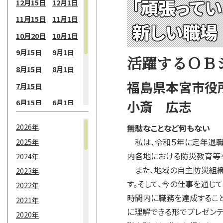
「頑張ってい
12月15日
12月1日
11月15日
11月1日
新しい職場
10月20日
10月1日
9月15日
9月1日
活躍するＯＢ
8月15日
8月1日
福島県本宮市役
7月15日
小斎 広志
6月15日
6月1日
5月15日
5月1日
2026年
無駄なことなど何もない
4月15日
4月1日
私は、令和５年に定年退職
2025年
3月15日
3月1日
内各地における防災教育等
2024年
また、地域の自主防災組織
2月15日
2月1日
2023年
す。そして、今の仕事を通じ
2022年
1月15日
1月1日
時間内に職務を達成すること
2021年
に理解できる形でプレゼンテ
2020年