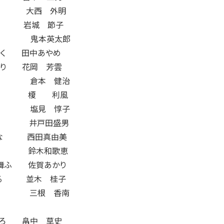
吹く 大西 外明
選手 岩城 節子
音 鬼本英太郎
続く 田中あやめ
便り 花岡 芳雲
竿 倉本 健治
屋敷 榎 利風
の雨 塩見 惇子
ば 井戸田盛男
かな 西田真由美
会釈 鈴木和歌恵
の舞ふ 佐賀あかり
へる 並木 桂子
花 三根 香南
ころ 畠中 草史