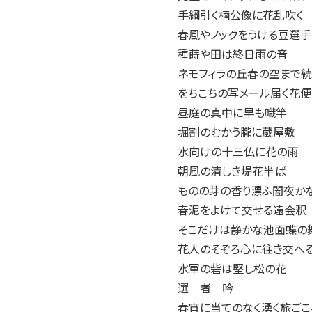
手綱引く楠公像に花乱
春風やノックをうける豆
種蒔や田は終日雨の
ネモフィラの丘春の空まで
をちこちの写メール届く花
昼庭の真中に早も幟
堀割のむかう朧に蔵
水向けの十三仏に花
朝風の清しき堤花半
ものの芽の香り漂ふ闇夜
春泥をよけて交せる遠
そこだけは静かな池面蝶
花人のそぞろ心に往き交
水軍の砦は堅し松の
選 者 吟
春宵に当てのなく湧く旅ご