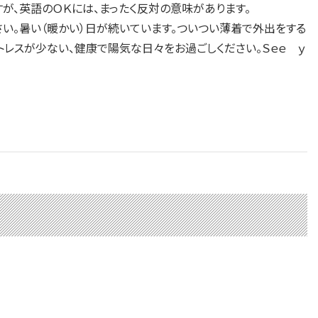
すが、英語のＯＫには、まったく反対の意味があります。
ください。暑い（暖かい）日が続いています。ついつい薄着で外出をする
トレスが少ない、健康で陽気な日々をお過ごしください。Ｓｅｅ ｙ