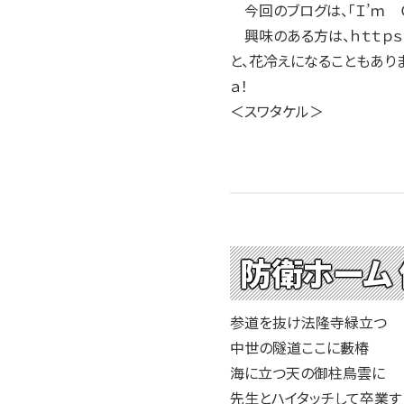
今回のブログは、「Ｉ’ｍ Ｏ
興味のある方は、ｈｔｔｐｓ：
と、花冷えになることもあり
ａ！
＜スワタケル＞
防衛ホーム
参道を抜け法隆寺緑
中世の隧道ここに藪
海に立つ天の御柱鳥
先生とハイタッチして卒