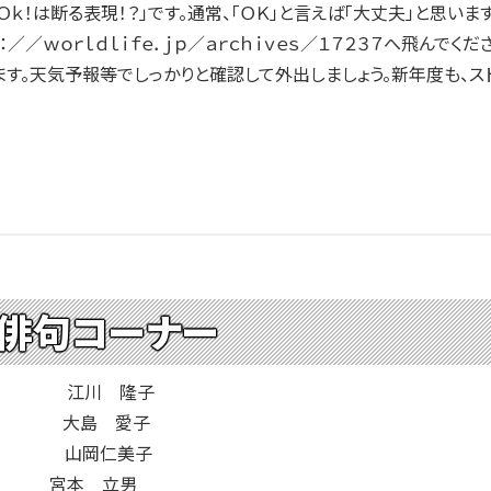
ｋ！は断る表現！？」です。通常、「ＯＫ」と言えば「大丈夫」と思いま
／／ｗｏｒｌｄｌｉｆｅ．ｊｐ／ａｒｃｈｉｖｅｓ／１７２３７へ飛んで
ます。天気予報等でしっかりと確認して外出しましょう。新年度も、ス
 俳句コーナー
立つ 江川 隆子
椿 大島 愛子
雲に 山岡仁美子
業す 宮本 立男