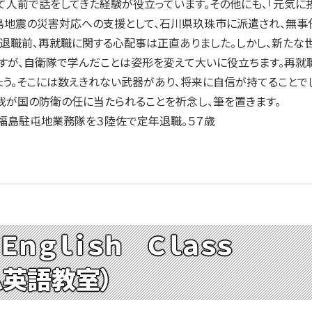
人前で話をしてきた経験が役立っています。その他にも、「元気に挨
島地震の災害対応への支援として、石川県玖珠市に派遣され、無事
退職前、再就職に関する心配事は正直ありました。しかし、新たな
すが、自衛隊で学んだことは姿形を変えて大いに役立ちます。再就
しょう。そこには数えきれない武器があり、将来に自信が持てることで
我が国の防衛の任に当たられることを祈念し、筆を置きます。
福島駐屯地業務隊を３陸佐で定年退職。５７歳
Ｅｎｇｌｉｓｈ Ｃｌａｓｓ
ム英語教室）