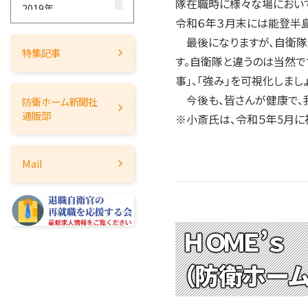
隊在職時に様々な場において
2019年
令和６年３月末には能登半
2018年
最後になりますが、自衛隊
2017年
特集記事
す。自衛隊と違うのは当然で
2016年
事」、「強み」を可視化しま
2015年
今後も、皆さんが健康で、
防衛ホーム
新聞社
2014年
通販部
※小斎氏は、令和５年5月に
2013年
2012年
Mail
2011年
2010年
2009年
2008年
ＨＯＭＥ’ｓ 
2007年
（防衛ホー
2006年
2005年