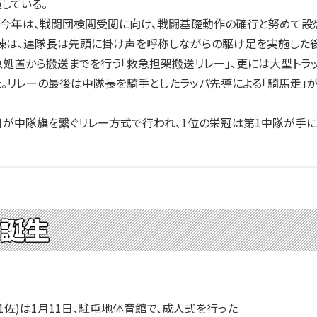
している。
今年は、戦闘団検閲受閲に向け、戦闘基礎動作の確行と努めて設
練は、連隊長は先頭に掛け声を呼称しながらの駆け足を実施した後
急処置から搬送までを行う「救急担架搬送リレー」、更には大型トラ
た。リレーの最後は中隊長を騎手としたラッパ先導による「騎馬走」
が中隊旗を繋ぐリレー方式で行われ、1位の栄冠は第1中隊が手に
名誕生
佐)は1月11日、駐屯地体育館で、成人式を行った