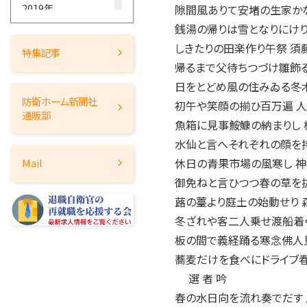
2019年
隙間風ありて安堵の生家かな
銭湯の帰りは雪となりにけり
2018年
しきたりの田楽作り午祭 須
2017年
特集記事
帰るまで父待ちつづけ雛飾る
2016年
日をとどめ風の住みゐる冬木
2015年
防衛ホーム
新聞社
初午や笑顔の揃ひ百万遍 人
2014年
通販部
魚箱に見事鮟鱇の納まりし 
2013年
水仙と言へそれぞれの顔を
2012年
休日の青果市場の風寒し 神
Mail
2011年
御免ねと言ひつつ春の草を抜
2010年
蕗の薹より庭土の始動せり 
2009年
冬ざれや客二人乗せ渡船着く
2008年
板の間で義経踊る寒念佛人
2007年
蕎麦だけを食べにドライブ春
2006年
選 者 吟
2005年
春の水日向を流れ奏でだす 