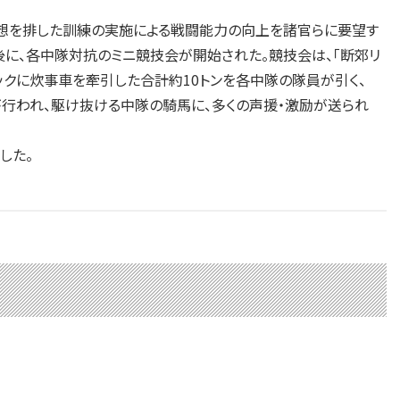
想を排した訓練の実施による戦闘能力の向上を諸官らに要望す
に、各中隊対抗のミニ競技会が開始された。競技会は、「断郊リ
ックに炊事車を牽引した合計約10トンを各中隊の隊員が引く、
が行われ、駆け抜ける中隊の騎馬に、多くの声援・激励が送られ
した。