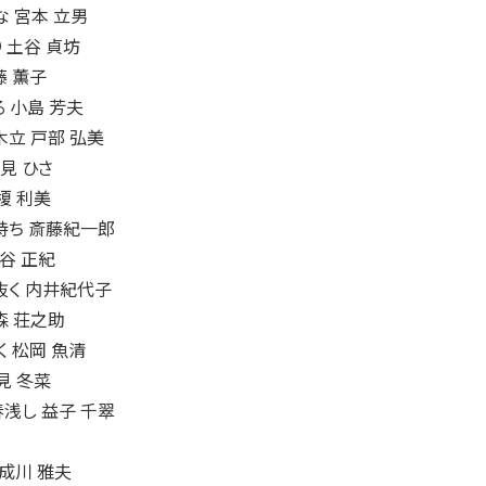
 宮本 立男
 土谷 貞坊
藤 薫子
 小島 芳夫
立 戸部 弘美
見 ひさ
榎 利美
持ち 斎藤紀一郎
谷 正紀
く 内井紀代子
森 荘之助
 松岡 魚清
見 冬菜
浅し 益子 千翠
成川 雅夫