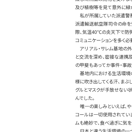
及び植樹等を見て意外に緑
私が所属していた派遣警務
派遣輸送航空隊司令の命を
際、気温40℃の炎天下で防
コミュニケーションを多く
アリ アル・サレム基地の
と交流を深め、密接な連携
の甲斐もあってか事件・事故
基地内における生活環境の
様に吹き出してくる汗、まぶ
グルとマスクが手放せない
んでした。
唯一の楽しみといえば、や
コールは一切使用されていま
ムも絶妙で、食べ過ぎに気を
日本と違う生活環境の一つに