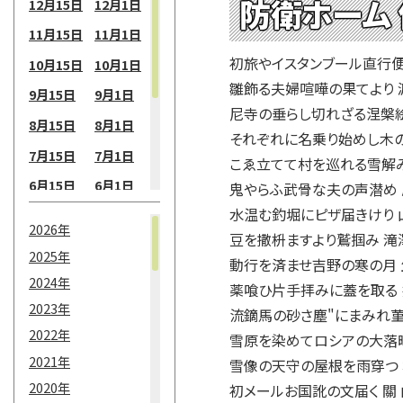
防衛ホーム
12月15日
12月1日
11月15日
11月1日
初旅やイスタンブール直行便
10月15日
10月1日
雛飾る夫婦喧嘩の果てより 
9月15日
9月1日
尼寺の垂らし切れざる涅槃絵
8月15日
8月1日
それぞれに名乗り始めし木の
7月15日
7月1日
こゑ立てて村を巡れる雪解み
6月15日
6月1日
鬼やらふ武骨な夫の声潜め 
水温む釣堀にピザ届きけり 
5月15日
5月1日
2026年
豆を撒枡ますより鷲掴み 滝
4月15日
4月1日
2025年
動行を済ませ吉野の寒の月
3月15日
3月1日
2024年
薬喰ひ片手拝みに蓋を取る
2月15日
2月1日
2023年
流鏑馬の砂さ塵"にまみれ菫
2022年
1月15日
1月1日
雪原を染めてロシアの大落暉
2021年
雪像の天守の屋根を雨穿つ 
2020年
初メールお国訛の文届く 關