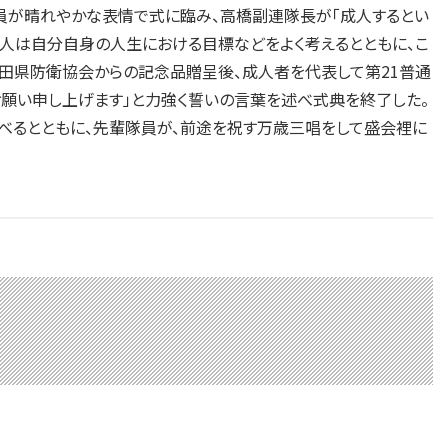
員が晴れやかな表情で式に臨み、高橋副連隊長が「成人するとい
。各人は自分自身の人生における目標などをよく考えるとともに、こ
秋田県防衛協会からの記念品贈呈後、成人者を代表して第21普通
願い申し上げます」と力強く誓いの言葉を述べ式典を終了した。
べるとともに、先輩隊員が、前途を祝す万歳三唱をして盛会裡に