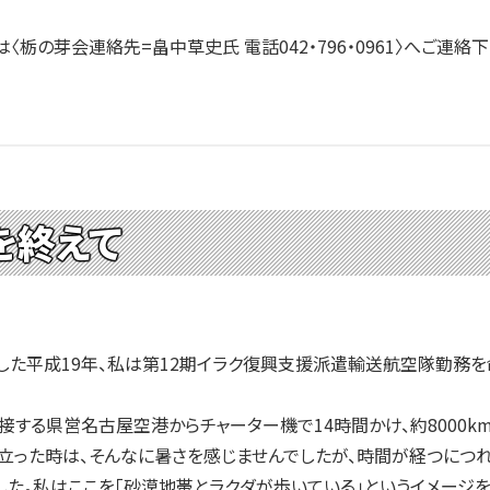
栃の芽会連絡先=畠中草史氏 電話042・796・0961〉へご連絡下
を終えて
た平成19年、私は第12期イラク復興支援派遣輸送航空隊勤務を
る県営名古屋空港からチャーター機で14時間かけ、約8000km
立った時は、そんなに暑さを感じませんでしたが、時間が経つにつ
た。私はここを「砂漠地帯とラクダが歩いている」というイメージ