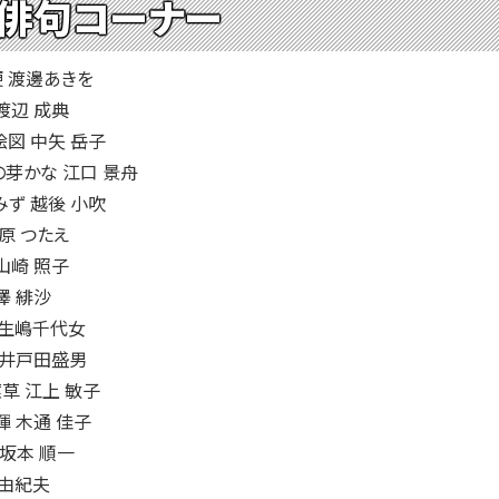
 俳句コーナー
 渡邊あきを
渡辺 成典
図 中矢 岳子
芽かな 江口 景舟
ず 越後 小吹
原 つたえ
山崎 照子
澤 緋沙
 生嶋千代女
 井戸田盛男
草 江上 敏子
 木通 佳子
坂本 順一
 由紀夫