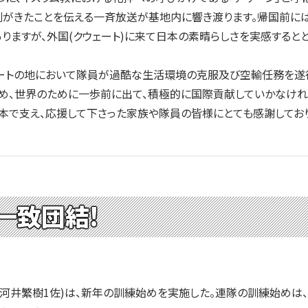
がきたことを伝える一斉放送が基地内に響き渡ります。帰国前には
ますが、外国(クウェート)に来て日本の素晴らしさを実感すると
ートの地において隊員が過酷な生活環境の克服及び空輸任務を遂行
め、世界のために一歩前に出て、積極的に国際貢献していかなけれ
で支え、応援して下さった家族や隊員の皆様にとても感謝しており
一致団結!
河井繁樹1佐)は、新年の訓練始めを実施した。連隊の訓練始めは