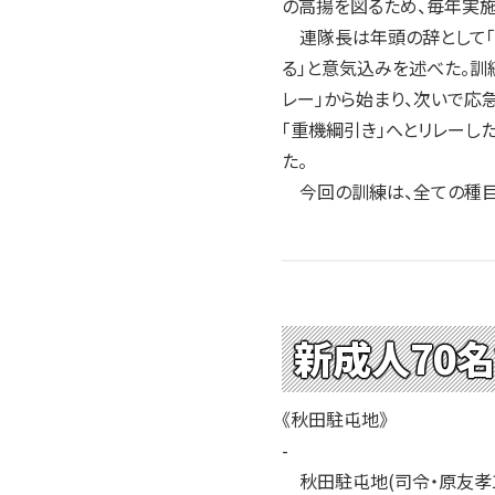
の高揚を図るため、毎年実施
連隊長は年頭の辞として「
る」と意気込みを述べた。訓
レー」から始まり、次いで応
「重機綱引き」へとリレーし
た。
今回の訓練は、全ての種目
新成人70
《秋田駐屯地》
-
秋田駐屯地(司令・原友孝1