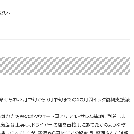
さい。
命ぜられ、3月中旬から7月中旬までの4カ月間イラク復興支援派
離れた灼熱の地クウェート国アリ アル・サレム基地に到着しま
れ気温は上昇し、ドライヤーの風を直接肌にあてたかのような乾
を持っていましたが、空港から基地までの移動間、整備された道路