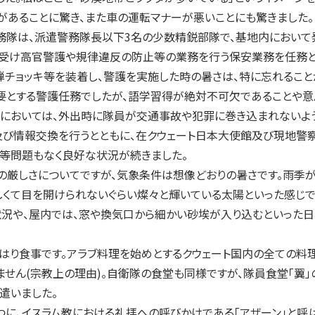
があることに驚き、また車の運転マナーが悪いことにも驚きました。
隊は、派遣警務隊長以下3名の少数精鋭部隊で、基地内において
受け高官警護や規律違反の防止等の業務を行う保安業務を任務と
弾チョッキ等を装着し、警護を実施した時の暑さは、特に忘れるこ
必要とする警護任務でしたが、語学習得が絶対不可欠であることや
外においては、外出時に隊員が交通事故や犯罪に巻き込まれないよ
及び情報交換を行うとともに、在クウェート日本大使館及び現地警
等問題もなく良好な状況が続きました。
厳しさについてですが、気象条件は想像どおりの暑さです。雨季が
しくて目を開けられないぐらい燦々と輝いている太陽といった感じ
状況や、屋内では、窓や換気口から細かい砂埃が入り込むといった
はり食事です。アラブ料理を始めとするクウェート国内の全ての料
せん(宗教上の理由)。自衛隊の食堂も同様ですが、隊員食堂「翼」
遣いました。
、イスラム教における礼拝への呼びかけである「アザーン」と呼ば