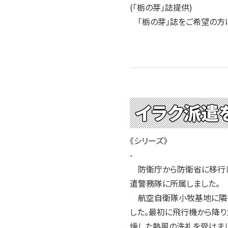
2004年
(「栃の芽」誌提供)
2003年
「栃の芽」誌をご希望の方は〈
2002年
2001年
イラク派遣
《シリーズ》
-
防衛庁から防衛省に移行し
遣警務隊に所属しました。
航空自衛隊小牧基地に隣接す
した。最初に飛行機から降り
燥した熱風の洗礼を受けまし