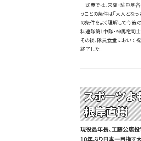
式典では、来賓・駐屯地各
うことの条件は『大人となっ
の条件をよく理解して今後の
科連隊第1中隊・神馬竜司
その後、隊員食堂において
終了した。
スポーツよ
根岸直樹
現役最年長、工藤公康投
10年ぶり日本一目指す