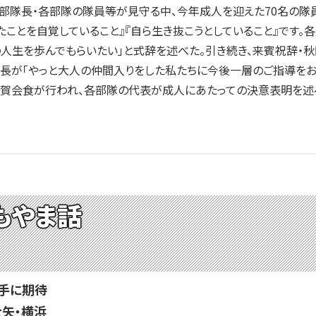
部隊長・各部隊の隊員等が見守る中、今年成人を迎えた70名の隊
たことを自覚していること』『自ら生き抜こうとしていること』です
人生を歩んでもらいたい」と式辞を述べた。引き続き、来賓祝辞・
士長が「やっと大人の仲間入りをした私たちに今後一層のご指導をお
祝賀会食が行われ、各部隊の代表が成人にあたっての決意表明を述
もやま話
手に期待
大矢・横浜