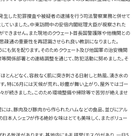
発生した犯罪捜査や被疑者の逮捕を行う司法警察業務と併せて
していました。中東訪問中の安倍内閣総理大臣が視察された
とができません。また現地のクウェート首長国警護隊や他機関との
意思疎通の重要性を再認識させられ良い教訓になりました。
うにも気を配ります。そのためクウェート及び他国軍の治安機関
察等関係部署との連絡調整を通じて、防犯活動に努めました。そ
ほとんどなく、容赦なく肌に突き刺さる日射しと熱風、湧き水の
です。特に6月には天候が荒れ、砂塵が舞い上がり、屋外ではゴー
日々が続きました。このため環境整備や掃除等で苦労が絶えませ
理には、豚肉及び豚肉から作られたハムなどの食品、並びにアル
の日本人シェフが作る絶妙な味はとても美味しく、またボリュー
れる放送があります。基地内にも礼拝堂(モスク)があり、一日5