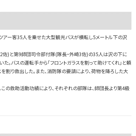
ツアー客35人を乗せた大型観光バスが横転し5メートル下の沢
)と第9師団司令部付隊(隊長・外崎3佐)の35人は沢の下に
た。バスの運転手から「フロントガラスを割って助けてくれ」と頼
を割り救出した。また、消防隊の要請により、荷物を降ろした大
この救助活動功績により、それぞれの部隊は、師団長より第4級