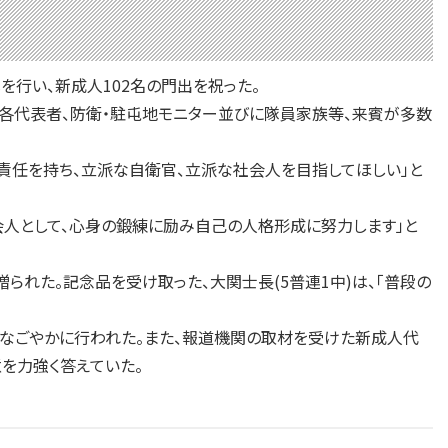
行い、新成人102名の門出を祝った。
各代表者、防衛・駐屯地モニター並びに隊員家族等、来賓が多数
責任を持ち、立派な自衛官、立派な社会人を目指してほしい」と
会人として、心身の鍛練に励み自己の人格形成に努力します」と
られた。記念品を受け取った、大関士長(5普連1中)は、「普段の
なごやかに行われた。また、報道機関の取材を受けた新成人代
意を力強く答えていた。