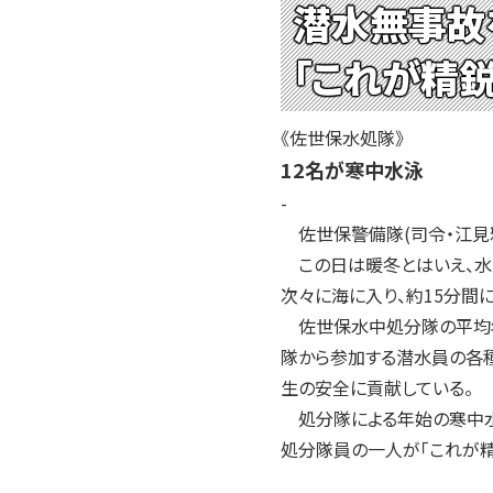
潜水無事故
「これが精鋭
《佐世保水処隊》
12名が寒中水泳
-
佐世保警備隊(司令・江見雅
この日は暖冬とはいえ、水温
次々に海に入り、約15分間
佐世保水中処分隊の平均年
隊から参加する潜水員の各
生の安全に貢献している。
処分隊による年始の寒中水
処分隊員の一人が「これが精