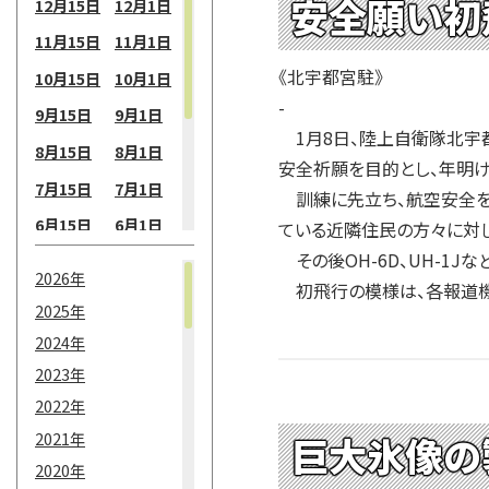
安全願い初
12月15日
12月1日
11月15日
11月1日
《北宇都宮駐》
10月15日
10月1日
-
9月15日
9月1日
1月8日、陸上自衛隊北宇
8月15日
8月1日
安全祈願を目的とし、年明け
7月15日
7月1日
訓練に先立ち、航空安全を
6月15日
6月1日
ている近隣住民の方々に対
その後OH-6D、UH-1J
5月15日
5月1日
2026年
初飛行の模様は、各報道機
4月15日
4月1日
2025年
3月15日
3月1日
2024年
2月15日
2月1日
2023年
2022年
1月15日
1月1日
2021年
巨大氷像の
2020年