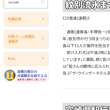
紋別流氷ま
2019年
2018年
2017年
《25普連(遠軽)》
特集記事
-
2016年
連隊(連隊長・手塚信一1佐
2015年
防衛ホーム
新聞社
年、紋別市が行う同まつりの
2014年
通販部
長以下33人が製作を担当す
2013年
受け入れ式は午後2時に始
2012年
Mail
じています」と激励、続く宮
2011年
は「皆さんの期待に応えられ
2010年
及ぶ「ザ・ウインザーホテル
2009年
2008年
2007年
2006年
2005年
宮崎県駅伝