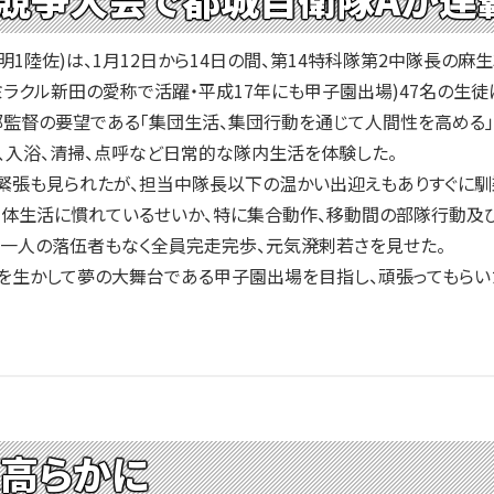
1陸佐)は、1月12日から14日の間、第14特科隊第2中隊長の麻
ラクル新田の愛称で活躍・平成17年にも甲子園出場)47名の生
督の要望である「集団生活、集団行動を通じて人間性を高める」を
、入浴、清掃、点呼など日常的な隊内生活を体験した。
張も見られたが、担当中隊長以下の温かい出迎えもありすぐに馴
団体生活に慣れているせいか、特に集合動作、移動間の部隊行動及
で一人の落伍者もなく全員完走完歩、元気溌剌若さを見せた。
を生かして夢の大舞台である甲子園出場を目指し、頑張ってもらい
意高らかに