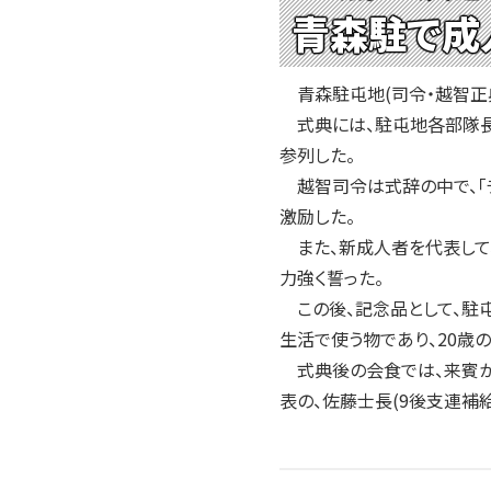
青森駐で成
青森駐屯地(司令・越智正典
式典には、駐屯地各部隊長
参列した。
越智司令は式辞の中で、「
激励した。
また、新成人者を代表して、
力強く誓った。
この後、記念品として、駐屯
生活で使う物であり、20歳
式典後の会食では、来賓か
表の、佐藤士長(9後支連補