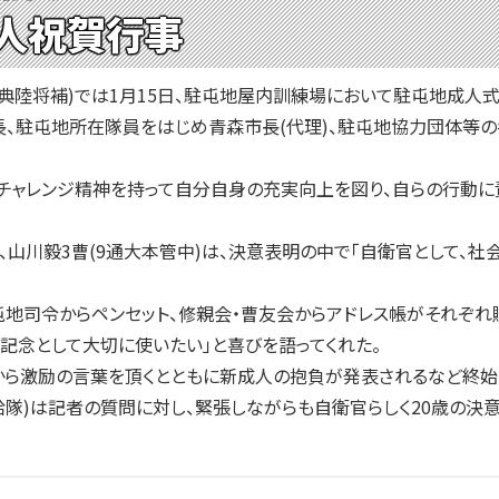
人祝賀行事
陸将補)では1月15日、駐屯地屋内訓練場において駐屯地成人式を
、駐屯地所在隊員をはじめ青森市長(代理)、駐屯地協力団体等の
チャレンジ精神を持って自分自身の充実向上を図り、自らの行動に
山川毅3曹(9通大本管中)は、決意表明の中で「自衛官として、社
地司令からペンセット、修親会・曹友会からアドレス帳がそれぞれ贈
の記念として大切に使いたい」と喜びを語ってくれた。
ら激励の言葉を頂くとともに新成人の抱負が発表されるなど終始
給隊)は記者の質問に対し、緊張しながらも自衛官らしく20歳の決