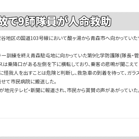
故で9師隊員が人命救助
雲谷地区の国道103号線において酸ヶ湯から青森市へ向かっていた
訓練を終え青森駐屯地に向かっていた第9化学防護隊(隊長・菅2佐
スは乗降口がある左側を下に横転しており、乗客の悲鳴が聞こえてい
に怪我人を出すことは危険と判断し、救急車の到着を待って、ガラス
乗せて市民病院に搬送した。
地元テレビ・新聞に報道され、市民から賞賛の声があがっていた。