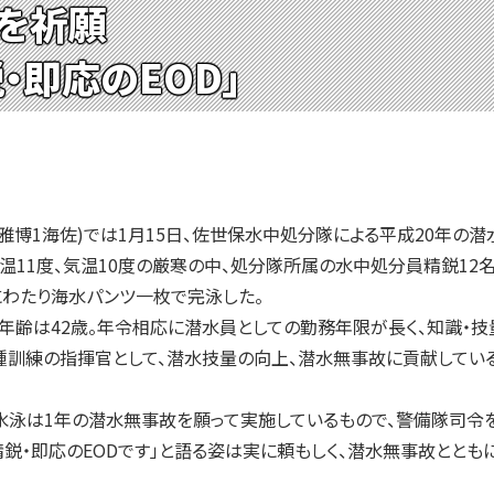
を祈願
・即応のEOD」
博1海佐)では1月15日、佐世保水中処分隊による平成20年の潜
11度、気温10度の厳寒の中、処分隊所属の水中処分員精鋭12
にわたり海水パンツ一枚で完泳した。
齢は42歳。年令相応に潜水員としての勤務年限が長く、知識・技量
種訓練の指揮官として、潜水技量の向上、潜水無事故に貢献している
泳は1年の潜水無事故を願って実施しているもので、警備隊司令
鋭・即応のEODです」と語る姿は実に頼もしく、潜水無事故ととも