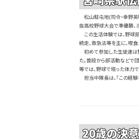
2004年
2003年
松山駐屯地(司令・幸野英明
2002年
抜高校野球大会で準優勝、ミ
2001年
この生活体験では、野球部監
続走、救急法等を主に、喫食
初めて参加した生徒達は緊
た。普段から部活動などで
等では、野球で培った体力
担当中隊長は、「この経験
20歳の決