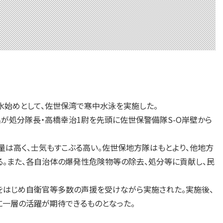
水始めとして、佐世保湾で寒中水泳を実施した。
名が処分隊長・高橋幸治1尉を先頭に佐世保警備隊S-O岸壁から
は高く、士気もすこぶる高い。佐世保地方隊はもとより、他地方
。また、各自治体の爆発性危険物等の除去、処分等に貢献し、民
をはじめ自衛官等多数の声援を受けながら実施された。実施後、
に一層の活躍が期待できるものとなった。