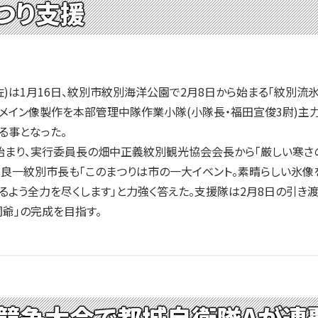
つり支援
)は1月16日、紋別市紋別海洋公園で2月8日から始まる「紋別流
メイン像製作を本部管理中隊作業小隊(小隊長・福田宣俊3尉)主
る事となった。
まり、実行委員長の畑中正義紋別観光協会会長から「厳しい寒さ
川良一紋別市長も「このまつりは市の一大イベント。素晴らしい氷像
るよう全力を尽くします」と力強く答えた。支援隊は2月8日の引き渡
洞爺」の完成を目指す。
競争大会で都城自衛隊Aが連