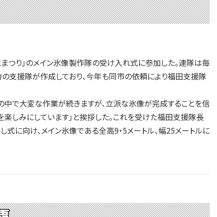
氷まつり」のメイン氷像製作隊の受け入れ式に参加した。連隊は毎
力の支援隊が作成しており、今年も同市の依頼により福田支援隊
の中で大変な作業が続きますが、立派な氷像が完成することを信
を楽しみにしています」と挨拶した。これを受けた福田支援隊長
し式に向け、メイン氷像である全高9・5メートル、幅25メートルに
覇