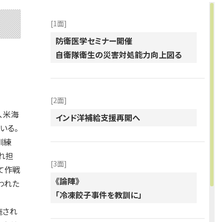
[1面]
防衛医学セミナー開催
自衛隊衛生の災害対処能力向上図る
[2面]
、米海
インド洋補給支援再開へ
いる。
訓練
れ担
[3面]
て作戦
《論陣》
われた
「冷凍餃子事件を教訓に」
施され