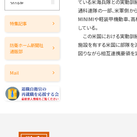
ている米海兵隊との実動訓
2019年
通科連隊の一部、米軍側から
2018年
MINIMIや軽装甲機動車
2017年
特集記事
している。
2016年
この米国における実動訓練
2015年
施設を有する米国に部隊を
防衛ホーム
新聞社
2014年
通販部
図りながら相互連携要領を実
2013年
2012年
Mail
2011年
2010年
2009年
2008年
2007年
2006年
2005年