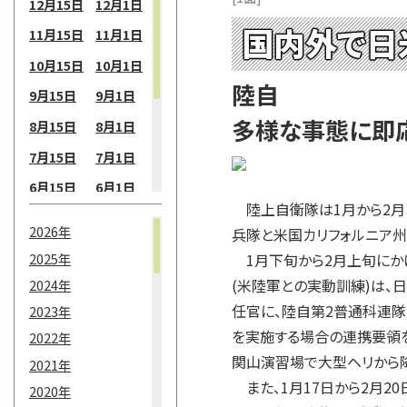
12月15日
12月1日
国内外で日
11月15日
11月1日
10月15日
10月1日
陸自
9月15日
9月1日
多様な事態に即
8月15日
8月1日
7月15日
7月1日
6月15日
6月1日
陸上自衛隊は1月から2月
5月15日
5月1日
2026年
兵隊と米国カリフォルニア州
4月15日
4月1日
2025年
1月下旬から2月上旬にか
3月15日
3月1日
(米陸軍との実動訓練)は、
2024年
任官に、陸自第2普通科連隊
2月15日
2月1日
2023年
を実施する場合の連携要領を
2022年
1月15日
1月1日
関山演習場で大型ヘリから降
2021年
また、1月17日から2月2
2020年