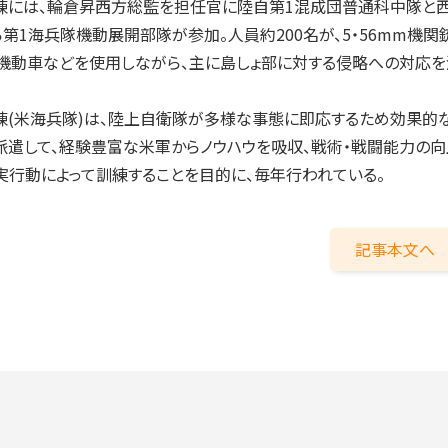
練には、輪倉昇西方総監を担任官に陸自第1混成団普通科中隊と
第1海兵隊機動展開部隊が参加。人員約200名が、5・56mm機関
、高機動車などを使用しながら、主に島しょ部に対する侵略への対応
(米海兵隊)は、陸上自衛隊が多様な事態に即応するため効果的
派遣して、経験豊富な米軍からノウハウを吸収、戦術・戦闘能力の向
行動によって訓練することを目的に、毎年行われている。
記事本文へ