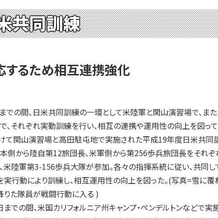
米共同訓練
応するため相互連携強化
までの間、日米共同訓練の一環として米陸軍と関山演習場で、また
で、それぞれ実動訓練を行い、相互の連携や運用性の向上を図って
けて関山演習場と高田駐屯地で実施された平成19年度日米共同
日本側から陸自第12旅団長、米軍側から第256歩兵旅団長をそれぞ
、米陸軍第3-156歩兵大隊が参加。各々の指揮系統に従い、共同し
実行動により訓練し、相互運用性の向上を図った。(写真=雪に覆
りた隊員が戦闘行動に入る )
0日までの間、米国カリフォルニア州キャンプ・ペンデルトンなどで実