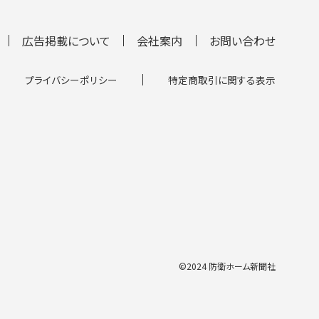
[8面]
広告掲載について
会社案内
お問い合わせ
イラク派遣を終えて
《シリーズ》
プライバシーポリシー
特定商取引に関する表示
[9面]
入隊予定者が被服採寸
[10面]
新たなる目標
都城駐屯地業務隊 2陸曹 大寺優治
©2024 防衛ホーム新聞社