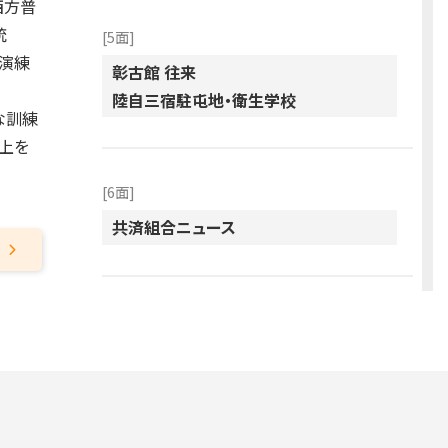
西方普
銃
[5面]
を演練
彰古館 往来
陸自三宿駐屯地・衛生学校
な訓練
上を
[6面]
共済組合ニュース
[7面]
国民保護図上訓練で関係機関と連携図
る