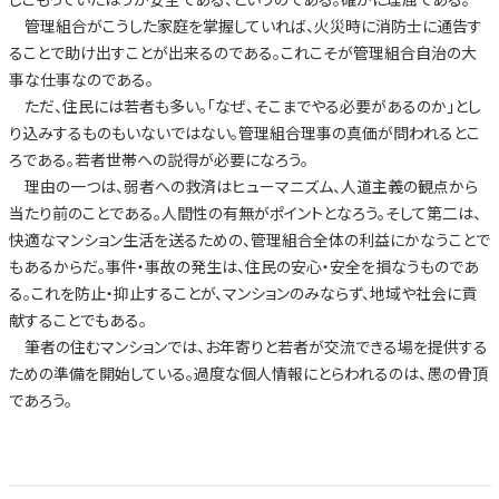
管理組合がこうした家庭を掌握していれば、火災時に消防士に通告す
ることで助け出すことが出来るのである。これこそが管理組合自治の大
事な仕事なのである。
ただ、住民には若者も多い。「なぜ、そこまでやる必要があるのか」とし
り込みするものもいないではない。管理組合理事の真価が問われるとこ
ろである。若者世帯への説得が必要になろう。
理由の一つは、弱者への救済はヒューマニズム、人道主義の観点から
当たり前のことである。人間性の有無がポイントとなろう。そして第二は、
快適なマンション生活を送るための、管理組合全体の利益にかなうことで
もあるからだ。事件・事故の発生は、住民の安心・安全を損なうものであ
る。これを防止・抑止することが、マンションのみならず、地域や社会に貢
献することでもある。
筆者の住むマンションでは、お年寄りと若者が交流できる場を提供する
ための準備を開始している。過度な個人情報にとらわれるのは、愚の骨頂
であろう。