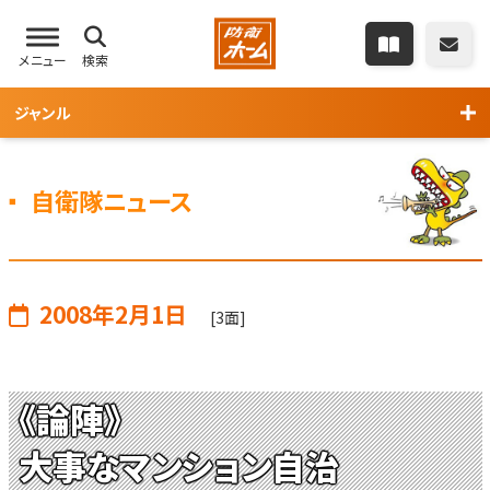
メニュー
検索
ジャンル
自衛隊ニュース
2008年2月1日
[3面]
《論陣》
大事なマンション自治