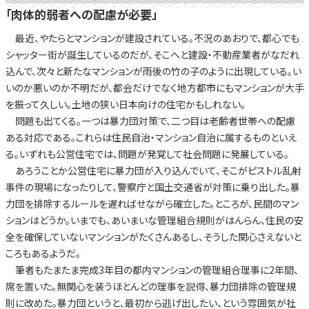
「肉体的弱者への配慮が必要」
最近、やたらとマンションが建設されている。不況のあおりで、都心でも
シャッター街が誕生しているのだが、そこへと建設・不動産業者がなだれ
込んで、次々と新たなマンションが雨後の竹の子のように出現している。い
いのか悪いのか不明だが、都会だけでなく地方都市にもマンションが大手
を振って久しい。土地の狭い日本向けの住宅かもしれない。
問題も出てくる。一つは暴力団対策で、二つ目は老齢者世帯への配慮
ある対応である。これらは住民自治・マンション自治に属するものといえ
る。いずれも公営住宅では、問題が発覚して社会問題に発展している。
あろうことか公営住宅に暴力団が入り込んでいて、そこがピストル乱射
事件の現場になったりして、警察庁と国土交通省が対策に乗り出した。暴
力団を排除するルールを遅ればせながら確立した。ところが、民間のマン
ションはどうか。いまでも、あいまいな管理組合規則がはんらん、住民の安
全を確保していないマンションがたくさんあるし、そうした関心さえないと
ころもあるようだ。
筆者もたまたま完成3年目の都内マンションの管理組合理事に2年間、
席を置いた。無関心を装うほとんどの理事を説得、暴力団排除の管理規
則に改めた。暴力団というと、最初から逃げ出したい、という雰囲気が社