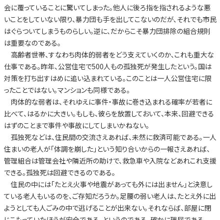
会に覆っていることに驚いてしまった。他人に後ろ指を指されるような悪
いことをしていない限り、暴力団も手を出してこないのだが、それでも市民
はぐらついてしまうものらしい。逆に、だからこそ暴力団排除の組合規則
は重要なのである。
高齢者世帯、すなわち肉体的弱者をどう支えていくのか、これも重大な
仕事である。昨年、公営住宅で500人もの孤独死が発生したという。国は
対策を打ち出すはめに追い込まれている。このことは一人公営住宅に限
ったことではない。マンションも同様である。
肉体的な弱者は、それゆえに事件・事故に巻き込まれる確率が若者に
比べて、はるかに大きい。もしも、彼らを放置しておいて、本来、回避できる
はずのことまで事件や事故にしてしまいかねない。
孤独死などは、住民間の交流さえあれば、未然に救済可能である。一人
住まいの老人が「体調を崩した」という知り合いからの一報さえあれば、
管理組合は管理会社や隣近所の助けで、救急車や入院などあれこれ支援
できる。孤独死は回避できるのである。
住民の中には「たとえ火事や地震があっても外には出ません」と決意し
ている老人もいるのを、ご存知だろうか。足腰の弱い老人は、たとえ外に出
ようとしても人ごみの中で逃げることが出来ない。それならば、部屋に閉
じこもっていたほうが安全である、というのである。確かに理屈である。