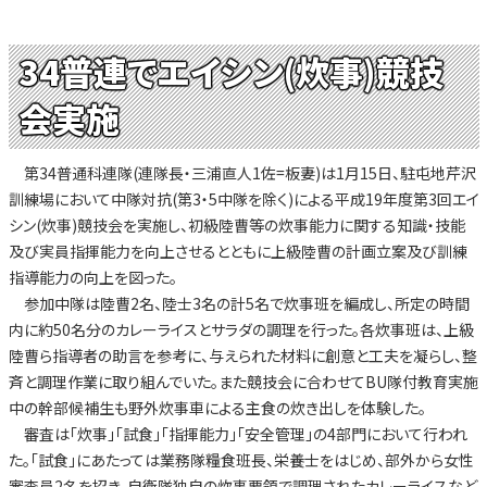
34普連でエイシン(炊事)競技
会実施
第34普通科連隊(連隊長・三浦直人1佐=板妻)は1月15日、駐屯地芹沢
訓練場において中隊対抗(第3・5中隊を除く)による平成19年度第3回エイ
シン(炊事)競技会を実施し、初級陸曹等の炊事能力に関する知識・技能
及び実員指揮能力を向上させるとともに上級陸曹の計画立案及び訓練
指導能力の向上を図った。
参加中隊は陸曹2名、陸士3名の計5名で炊事班を編成し、所定の時間
内に約50名分のカレーライスとサラダの調理を行った。各炊事班は、上級
陸曹ら指導者の助言を参考に、与えられた材料に創意と工夫を凝らし、整
斉と調理作業に取り組んでいた。また競技会に合わせてBU隊付教育実施
中の幹部候補生も野外炊事車による主食の炊き出しを体験した。
審査は「炊事」「試食」「指揮能力」「安全管理」の4部門において行われ
た。「試食」にあたっては業務隊糧食班長、栄養士をはじめ、部外から女性
審査員2名を招き、自衛隊独自の炊事要領で調理されたカレーライスなど