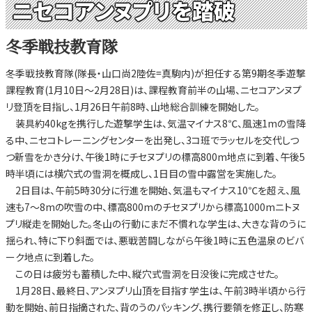
ニセコアンヌプリを踏破
冬季戦技教育隊
冬季戦技教育隊(隊長・山口尚2陸佐=真駒内)が担任する第9期冬季遊撃
課程教育(1月10日～2月28日)は、課程教育前半の山場、ニセコアンヌプ
リ登頂を目指し、1月26日午前8時、山地総合訓練を開始した。
装具約40kgを携行した遊撃学生は、気温マイナス8℃、風速1mの雪降
る中、ニセコトレーニングセンターを出発し、3コ班でラッセルを交代しつ
つ新雪をかき分け、午後1時にチセヌプリの標高800m地点に到着、午後5
時半頃には横穴式の雪洞を概成し、1日目の雪中露営を実施した。
2日目は、午前5時30分に行進を開始、気温もマイナス10℃を超え、風
速も7～8mの吹雪の中、標高800mのチセヌプリから標高1000mニトヌ
プリ縦走を開始した。冬山の行動にまだ不慣れな学生は、大きな背のうに
揺られ、特に下り斜面では、悪戦苦闘しながら午後1時に五色温泉のビバ
ーク地点に到着した。
この日は疲労も蓄積した中、縦穴式雪洞を日没後に完成させた。
1月28日、最終日、アンヌプリ山頂を目指す学生は、午前3時半頃から行
動を開始、前日指摘された、背のうのパッキング、携行要領を修正し、防寒