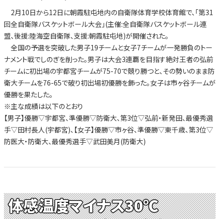
2月10日から12日に朝霞駐屯地内の自衛隊体育学校体育館で、「第31
回全自衛隊バスケットボール大会」(主催:全自衛隊バスケットボール連
盟、後援:陸海空自衛隊、支援:朝霞駐屯地)が開催された。
全国の予選を突破した男子19チームと女子7チームが一発勝負のトー
ナメント戦でしのぎを削った。男子は大会3連覇を目指す絶対王者の弘前
チームに初出場の宇都宮チームが75-70で競り勝つと、その勢いのまま防
衛大チームを76-65で破り初出場初優勝を飾った。女子は市ヶ谷チームが
優勝を果たした。
※主な成績は以下のとおり
【男子】優勝▽宇都宮、準優勝▽防衛大、第3位▽弘前・新発田、最優秀選
手▽田村長人(宇都宮)、【女子】優勝▽市ヶ谷、準優勝▽東千歳、第3位▽
防医大・防衛大、最優秀選手▽武田美月(防衛大)
体感温度マイナス30℃