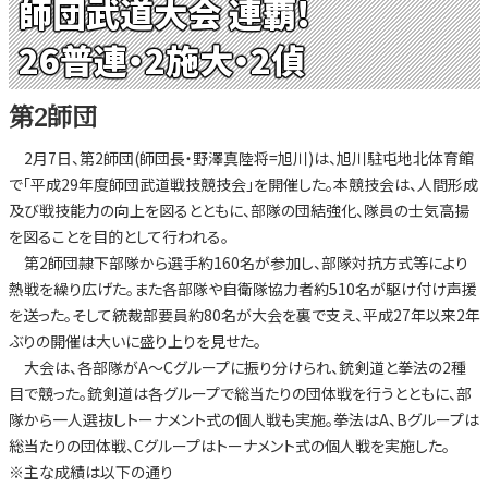
師団武道大会 連覇!
26普連・2施大・2偵
第2師団
2月7日、第2師団(師団長・野澤真陸将=旭川)は、旭川駐屯地北体育館
で「平成29年度師団武道戦技競技会」を開催した。本競技会は、人間形成
及び戦技能力の向上を図るとともに、部隊の団結強化、隊員の士気高揚
を図ることを目的として行われる。
第2師団隷下部隊から選手約160名が参加し、部隊対抗方式等により
熱戦を繰り広げた。また各部隊や自衛隊協力者約510名が駆け付け声援
を送った。そして統裁部要員約80名が大会を裏で支え、平成27年以来2年
ぶりの開催は大いに盛り上りを見せた。
大会は、各部隊がA～Cグループに振り分けられ、銃剣道と拳法の2種
目で競った。銃剣道は各グループで総当たりの団体戦を行うとともに、部
隊から一人選抜しトーナメント式の個人戦も実施。拳法はA、Bグループは
総当たりの団体戦、Cグループはトーナメント式の個人戦を実施した。
※主な成績は以下の通り